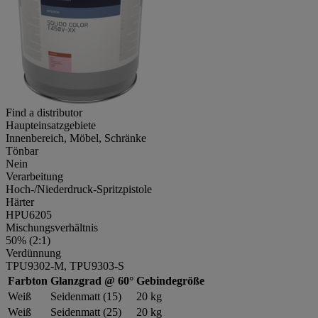
Find a distributor
Haupteinsatzgebiete
Innenbereich, Möbel, Schränke
Tönbar
Nein
Verarbeitung
Hoch-/Niederdruck-Spritzpistole
Härter
HPU6205
Mischungsverhältnis
50% (2:1)
Verdünnung
TPU9302-M, TPU9303-S
Farbton
Glanzgrad @ 60°
Gebindegröße
Weiß
Seidenmatt (15)
20 kg
Weiß
Seidenmatt (25)
20 kg