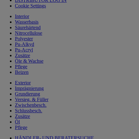
DISTRIBUTOR LOG IN
Cookie Settings
Interior
Wasserbasis
Säurehärtend
Nitrocellulose
Polyester
Pu-Alkyd
Pu-Acryl
Zusätze
Öle & Wachse
Pflege
Beizen
Exterior
Imprägnierung
Grundierung
Versieg. & Füller
Zwischenbesch.
Schlussbesch.
Zusätze
Öl
Pflege
HÄNDLER- UND BERATERSUCHE