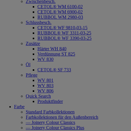
Zwischenbesch.
CETOL® WM 6100-02
CETOL® WM 6900-02
RUBBOL WM 2980-03
Schlussbesch.
CETOL® WF 9810-03-15
RUBBOL® WF 3311-03-25
RUBBOL® WF 3390-03-25
Zusätze
Härter WH 840
Verdünnung ST 825
WV 830
Öl
CETOL® SF 733
Pflege
WV 801
WV 803
WV 806
Quick Search
Produktfinder
Farbe
Standard Farbkollektionen
Farbkollektionen für den Außenbereich
— Joinery Colour Classics
— Joinery Colour Classics Plus