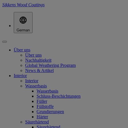
Sikkens Wood Coatings
German
Über uns
Über uns
Nachhaltigkeit
Global Weathering Program
News & Artikel
Interior
Interior
Wasserbasis
Wasserbasis
Schluss-Beschichtungen
Füller
Füllstoffe
Grundierungen
Härter
Säurehärtend
Säurehärtend