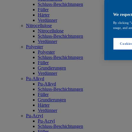
Schluss-Beschichtungen
Füller
Härter
We respect
Verdünner
By clicking “
Nitrocellulose
usage, and ass
Nitrocellulose
Schluss-Beschichtungen
Verdünner
Cookies
Polyester
Polyester
Schluss-Beschichtungen
Füller
Grundierungen
Verdünner
Pu-Alkyd
Pu-Alkyd
Schluss-Beschichtungen
Füller
Grundierungen
Härter
Verdünner
Pu-Acryl
Pu-Acryl
Schluss-Beschichtungen
Füller