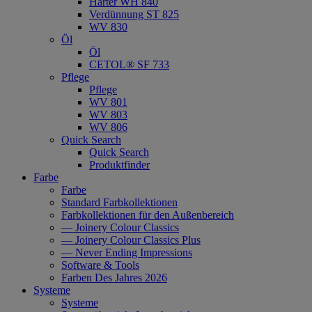
Härter WH 840
Verdünnung ST 825
WV 830
Öl
Öl
CETOL® SF 733
Pflege
Pflege
WV 801
WV 803
WV 806
Quick Search
Quick Search
Produktfinder
Farbe
Farbe
Standard Farbkollektionen
Farbkollektionen für den Außenbereich
— Joinery Colour Classics
— Joinery Colour Classics Plus
— Never Ending Impressions
Software & Tools
Farben Des Jahres 2026
Systeme
Systeme