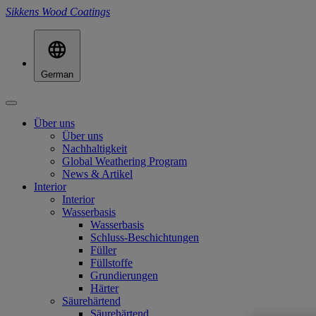
Sikkens Wood Coatings
German
Über uns
Über uns
Nachhaltigkeit
Global Weathering Program
News & Artikel
Interior
Interior
Wasserbasis
Wasserbasis
Schluss-Beschichtungen
Füller
Füllstoffe
Grundierungen
Härter
Säurehärtend
Säurehärtend