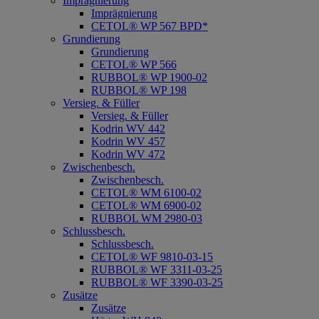
Imprägnierung
Imprägnierung
CETOL® WP 567 BPD*
Grundierung
Grundierung
CETOL® WP 566
RUBBOL® WP 1900-02
RUBBOL® WP 198
Versieg. & Füller
Versieg. & Füller
Kodrin WV 442
Kodrin WV 457
Kodrin WV 472
Zwischenbesch.
Zwischenbesch.
CETOL® WM 6100-02
CETOL® WM 6900-02
RUBBOL WM 2980-03
Schlussbesch.
Schlussbesch.
CETOL® WF 9810-03-15
RUBBOL® WF 3311-03-25
RUBBOL® WF 3390-03-25
Zusätze
Zusätze