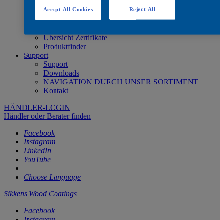
Systemübersicht Innenbereich
Accept All Cookies
Reject All
Systemübersicht Außenbereich
Feuerhemmendes System
Brandprüfsystem
Übersicht Zertifikate
Produktfinder
Support
Support
Downloads
NAVIGATION DURCH UNSER SORTIMENT
Kontakt
HÄNDLER-LOGIN
Händler oder Berater finden
Facebook
Instagram
LinkedIn
YouTube
Choose Language
Sikkens Wood Coatings
Facebook
Instagram