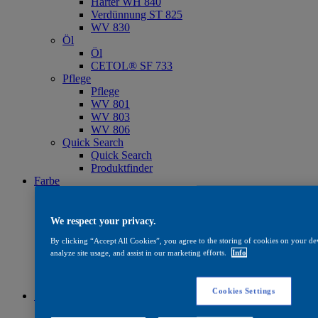
Härter WH 840
Verdünnung ST 825
WV 830
Öl
Öl
CETOL® SF 733
Pflege
Pflege
WV 801
WV 803
WV 806
Quick Search
Quick Search
Produktfinder
Farbe
Farbe
Standard Farbkollektionen
Farbkollektionen für den Außenbereich
We respect your privacy.
— Joinery Colour Classics
By clicking “Accept All Cookies”, you agree to the storing of cookies on your dev
— Joinery Colour Classics Plus
analyze site usage, and assist in our marketing efforts.
Info
— Never Ending Impressions
Software & Tools
Farben Des Jahres 2026
Cookies Settings
Systeme
Systeme