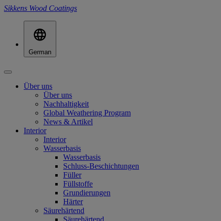
Sikkens Wood Coatings
German
Über uns
Über uns
Nachhaltigkeit
Global Weathering Program
News & Artikel
Interior
Interior
Wasserbasis
Wasserbasis
Schluss-Beschichtungen
Füller
Füllstoffe
Grundierungen
Härter
Säurehärtend
Säurehärtend