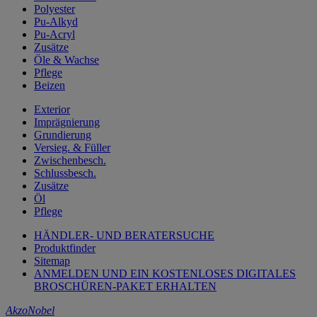
Polyester
Pu-Alkyd
Pu-Acryl
Zusätze
Öle & Wachse
Pflege
Beizen
Exterior
Imprägnierung
Grundierung
Versieg. & Füller
Zwischenbesch.
Schlussbesch.
Zusätze
Öl
Pflege
HÄNDLER- UND BERATERSUCHE
Produktfinder
Sitemap
ANMELDEN UND EIN KOSTENLOSES DIGITALES
BROSCHÜREN-PAKET ERHALTEN
AkzoNobel