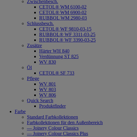
Zwischenbesch.
CETOL® WM 6100-02
CETOL® WM 6900-02
RUBBOL WM 2980-03
Schlussbesch.
CETOL® WF 9810-03-15
RUBBOL® WF 3311-03-25
RUBBOL® WF 3390-03-25
Zusätze
Härter WH 840
Verdünnung ST 825
WV 830
Öl
CETOL® SF 733
Pflege
WV 801
WV 803
WV 806
Quick Search
Produktfinder
Farbe
Standard Farbkollektionen
Farbkollektionen für den Außenbereich
— Joinery Colour Classics
— Joinery Colour Classics Plus