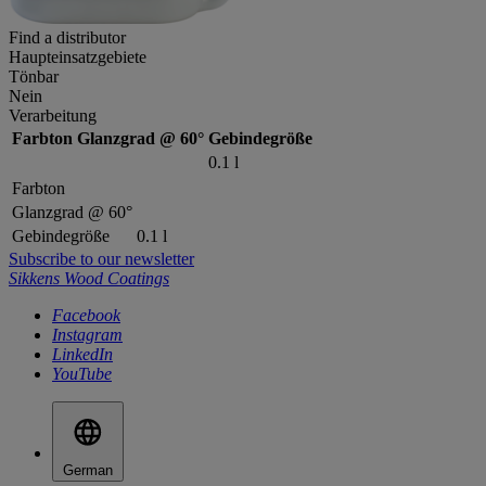
Find a distributor
Haupteinsatzgebiete
Tönbar
Nein
Verarbeitung
Farbton
Glanzgrad @ 60°
Gebindegröße
0.1 l
Farbton
Glanzgrad @ 60°
Gebindegröße
0.1 l
Subscribe to our newsletter
Sikkens Wood Coatings
Facebook
Instagram
LinkedIn
YouTube
German