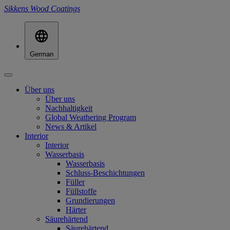
Sikkens Wood Coatings
German
Über uns
Über uns
Nachhaltigkeit
Global Weathering Program
News & Artikel
Interior
Interior
Wasserbasis
Wasserbasis
Schluss-Beschichtungen
Füller
Füllstoffe
Grundierungen
Härter
Säurehärtend
Säurehärtend