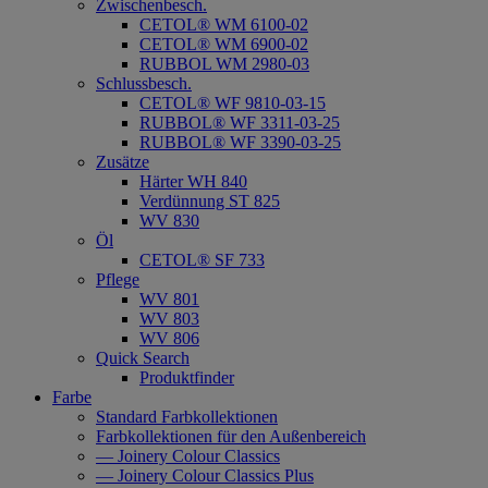
Zwischenbesch.
CETOL® WM 6100-02
CETOL® WM 6900-02
RUBBOL WM 2980-03
Schlussbesch.
CETOL® WF 9810-03-15
RUBBOL® WF 3311-03-25
RUBBOL® WF 3390-03-25
Zusätze
Härter WH 840
Verdünnung ST 825
WV 830
Öl
CETOL® SF 733
Pflege
WV 801
WV 803
WV 806
Quick Search
Produktfinder
Farbe
Standard Farbkollektionen
Farbkollektionen für den Außenbereich
— Joinery Colour Classics
— Joinery Colour Classics Plus