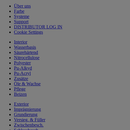
Über uns
Farbe
Systeme
Support
DISTRIBUTOR LOG IN
Cookie Settings
Interior
Wasserbasis
Säurehärtend
Nitrocellulose
Polyester
Pu-Alkyd
Pu-Acryl
Zusätze
Öle & Wachse
Pflege
Beizen
Exterior
Imprägnierung
Grundierung
Versieg. & Füller
Zwischenbesch.