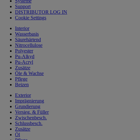
Systeme
Support
DISTRIBUTOR LOG IN
Cookie Settings
Interior
Wasserbasis
Säurehärtend
Nitrocellulose
Polyester
Pu-Alkyd
Pu-Acryl
Zusätze
Öle & Wachse
Pflege
Beizen
Exterior
Imprägnierung
Grundierung
Versieg. & Füller
Zwischenbesch.
Schlussbesch.
Zusätze
Öl