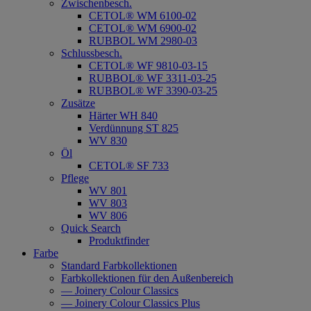
Zwischenbesch.
CETOL® WM 6100-02
CETOL® WM 6900-02
RUBBOL WM 2980-03
Schlussbesch.
CETOL® WF 9810-03-15
RUBBOL® WF 3311-03-25
RUBBOL® WF 3390-03-25
Zusätze
Härter WH 840
Verdünnung ST 825
WV 830
Öl
CETOL® SF 733
Pflege
WV 801
WV 803
WV 806
Quick Search
Produktfinder
Farbe
Standard Farbkollektionen
Farbkollektionen für den Außenbereich
— Joinery Colour Classics
— Joinery Colour Classics Plus