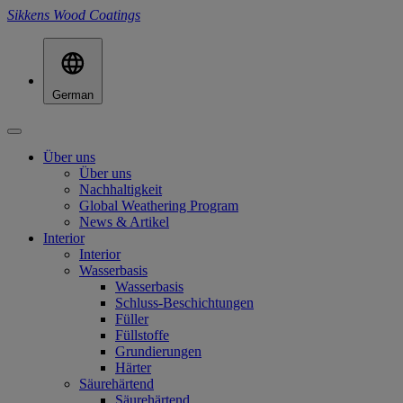
Sikkens Wood Coatings
German
Über uns
Über uns
Nachhaltigkeit
Global Weathering Program
News & Artikel
Interior
Interior
Wasserbasis
Wasserbasis
Schluss-Beschichtungen
Füller
Füllstoffe
Grundierungen
Härter
Säurehärtend
Säurehärtend