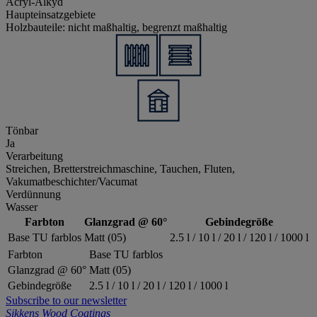
Acryl-Alkyd
Haupteinsatzgebiete
Holzbauteile: nicht maßhaltig, begrenzt maßhaltig
Tönbar
Ja
Verarbeitung
Streichen, Bretterstreichmaschine, Tauchen, Fluten,
Vakumatbeschichter/Vacumat
Verdünnung
Wasser
Farbton
Glanzgrad @ 60°
Gebindegröße
Base TU farblos
Matt (05)
2.5 l / 10 l / 20 l / 120 l / 1000 l
Farbton
Base TU farblos
Glanzgrad @ 60°
Matt (05)
Gebindegröße
2.5 l / 10 l / 20 l / 120 l / 1000 l
Subscribe to our newsletter
Sikkens Wood Coatings