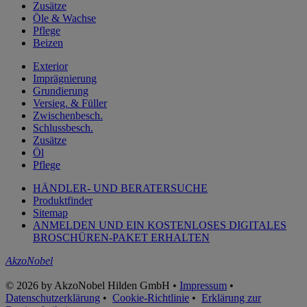
Zusätze
Öle & Wachse
Pflege
Beizen
Exterior
Imprägnierung
Grundierung
Versieg. & Füller
Zwischenbesch.
Schlussbesch.
Zusätze
Öl
Pflege
HÄNDLER- UND BERATERSUCHE
Produktfinder
Sitemap
ANMELDEN UND EIN KOSTENLOSES DIGITALES
BROSCHÜREN-PAKET ERHALTEN
AkzoNobel
© 2026 by AkzoNobel Hilden GmbH •
Impressum
•
Datenschutzerklärung
•
Cookie-Richtlinie
•
Erklärung zur