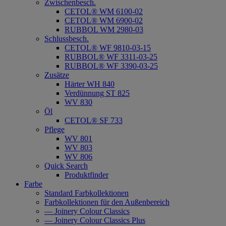
Zwischenbesch.
CETOL® WM 6100-02
CETOL® WM 6900-02
RUBBOL WM 2980-03
Schlussbesch.
CETOL® WF 9810-03-15
RUBBOL® WF 3311-03-25
RUBBOL® WF 3390-03-25
Zusätze
Härter WH 840
Verdünnung ST 825
WV 830
Öl
CETOL® SF 733
Pflege
WV 801
WV 803
WV 806
Quick Search
Produktfinder
Farbe
Standard Farbkollektionen
Farbkollektionen für den Außenbereich
— Joinery Colour Classics
— Joinery Colour Classics Plus