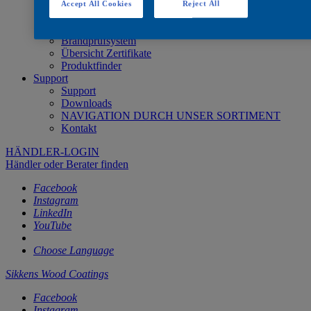
Systemübersicht Innenbereich
Accept All Cookies
Reject All
Systemübersicht Außenbereich
Feuerhemmendes System
Brandprüfsystem
Übersicht Zertifikate
Produktfinder
Support
Support
Downloads
NAVIGATION DURCH UNSER SORTIMENT
Kontakt
HÄNDLER-LOGIN
Händler oder Berater finden
Facebook
Instagram
LinkedIn
YouTube
Choose Language
Sikkens Wood Coatings
Facebook
Instagram