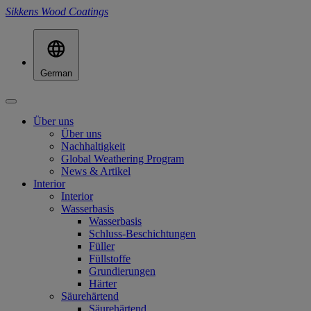
Sikkens Wood Coatings
German
Über uns
Über uns
Nachhaltigkeit
Global Weathering Program
News & Artikel
Interior
Interior
Wasserbasis
Wasserbasis
Schluss-Beschichtungen
Füller
Füllstoffe
Grundierungen
Härter
Säurehärtend
Säurehärtend