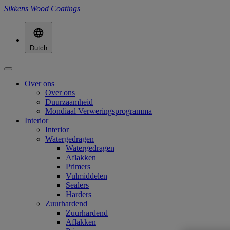
Sikkens Wood Coatings
Dutch
Over ons
Over ons
Duurzaamheid
Mondiaal Verweringsprogramma
Interior
Interior
Watergedragen
Watergedragen
Aflakken
Primers
Vulmiddelen
Sealers
Harders
Zuurhardend
Zuurhardend
Aflakken