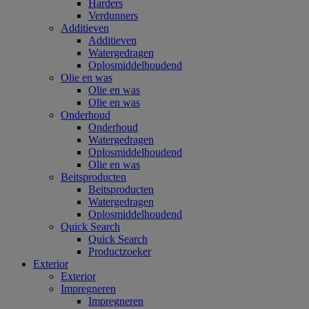
Harders
Verdunners
Additieven
Additieven
Watergedragen
Oplosmiddelhoudend
Olie en was
Olie en was
Olie en was
Onderhoud
Onderhoud
Watergedragen
Oplosmiddelhoudend
Olie en was
Beitsproducten
Beitsproducten
Watergedragen
Oplosmiddelhoudend
Quick Search
Quick Search
Productzoeker
Exterior
Exterior
Impregneren
Impregneren