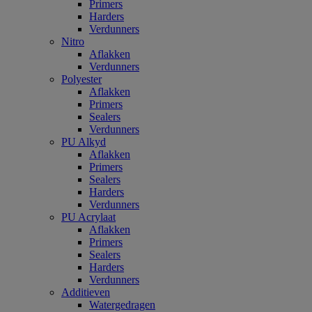
Primers
Harders
Verdunners
Nitro
Aflakken
Verdunners
Polyester
Aflakken
Primers
Sealers
Verdunners
PU Alkyd
Aflakken
Primers
Sealers
Harders
Verdunners
PU Acrylaat
Aflakken
Primers
Sealers
Harders
Verdunners
Additieven
Watergedragen