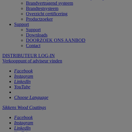
Brandvertragend systeem
Brandtestsysteem
Overzicht certificering
Productzoeker
Support
Support
Downloads
DOORZOEK ONS AANBOD
Contact
DISTRIBUTEUR LOG-IN
Verkooppunt of adviseur vinden
Facebook
Instagram
LinkedIn
YouTube
Choose Language
Sikkens Wood Coatings
Facebook
Instagram
LinkedIn