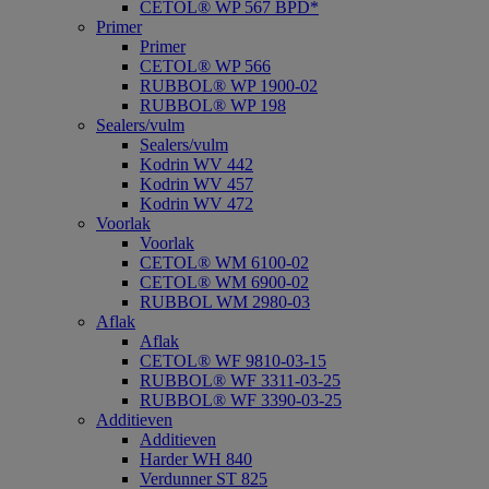
CETOL® WP 567 BPD*
Primer
Primer
CETOL® WP 566
RUBBOL® WP 1900-02
RUBBOL® WP 198
Sealers/vulm
Sealers/vulm
Kodrin WV 442
Kodrin WV 457
Kodrin WV 472
Voorlak
Voorlak
CETOL® WM 6100-02
CETOL® WM 6900-02
RUBBOL WM 2980-03
Aflak
Aflak
CETOL® WF 9810-03-15
RUBBOL® WF 3311-03-25
RUBBOL® WF 3390-03-25
Additieven
Additieven
Harder WH 840
Verdunner ST 825