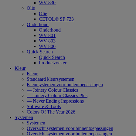
WV 830
Olie
Olie
CETOL® SF 733
Onderhoud
Onderhoud
WV 801
WV 803
WV 806
Quick Search
Quick Search
Productzoeker
Kleur
Kleur
Standaard kleursystemen
Kleursystemen voor buitentoepassingen
— Joinery Colour Classics
— Joinery Colour Classics Plus
— Never Ending Impressions
Software & Tools
Colors Of The Year 2026
Systemen
Systemen
Overzicht systemen voor binnentoepassingen
Overzicht systemen voor buitentoepassingen