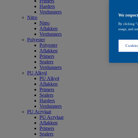
Primers
Harders
Verdunners
We respect
Nitro
Nitro
By clicking “
Aflakken
usage, and ass
Verdunners
Polyester
Polyester
Cookies
Aflakken
Primers
Sealers
Verdunners
PU Alkyd
PU Alkyd
Aflakken
Primers
Sealers
Harders
Verdunners
PU Acrylaat
PU Acrylaat
Aflakken
Primers
Sealers