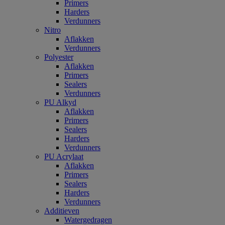
Primers
Harders
Verdunners
Nitro
Aflakken
Verdunners
Polyester
Aflakken
Primers
Sealers
Verdunners
PU Alkyd
Aflakken
Primers
Sealers
Harders
Verdunners
PU Acrylaat
Aflakken
Primers
Sealers
Harders
Verdunners
Additieven
Watergedragen