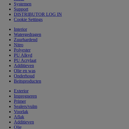
Systemen
Support
DISTRIBUTOR LOG IN
Cookie Settings
Interior
Watergedragen
Zuurhardend
Nitro
Polyester
PU Alkyd
PU Acrylaat
Additieven
Olie en was
Onderhoud
Beitsproducten
Exterior
Impregneren
Primer
Sealers/vulm
Voorlak
Aflak
Additieven
Olie