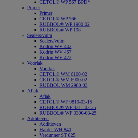
CETOL® WP 567 BPD*
Primer
Primer
CETOL® WP 566
RUBBOL® WP 1900-02
RUBBOL® WP 198
Sealers/vulm
Sealers/vulm
Kodrin WV 442
Kodrin WV 457
Kodrin WV 472
Voorlak
Voorlak
CETOL® WM 6100-02
CETOL® WM 6900-02
RUBBOL WM 2980-03
Aflak
Aflak
CETOL® WF 9810-03-15
RUBBOL® WF 3311-03-25
RUBBOL® WF 3390-03-25
Additieven
Additieven
Harder WH 840
Verdunner ST 825