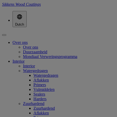
Sikkens Wood Coatings
Dutch
Over ons
Over ons
Duurzaamheid
Mondiaal Verweringsprogramma
Interior
Interior
Watergedragen
Watergedragen
Aflakken
Primers
Vulmiddelen
Sealers
Harders
Zuurhardend
Zuurhardend
Aflakken