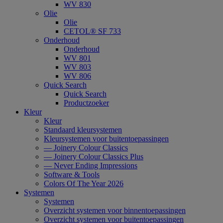
WV 830
Olie
Olie
CETOL® SF 733
Onderhoud
Onderhoud
WV 801
WV 803
WV 806
Quick Search
Quick Search
Productzoeker
Kleur
Kleur
Standaard kleursystemen
Kleursystemen voor buitentoepassingen
— Joinery Colour Classics
— Joinery Colour Classics Plus
— Never Ending Impressions
Software & Tools
Colors Of The Year 2026
Systemen
Systemen
Overzicht systemen voor binnentoepassingen
Overzicht systemen voor buitentoepassingen