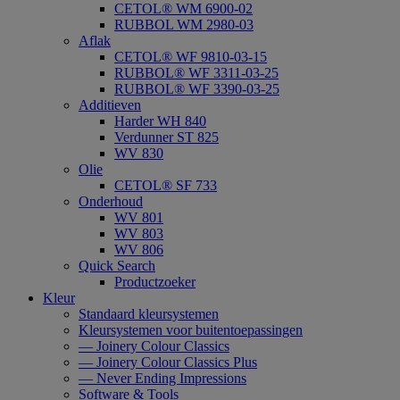
CETOL® WM 6900-02
RUBBOL WM 2980-03
Aflak
CETOL® WF 9810-03-15
RUBBOL® WF 3311-03-25
RUBBOL® WF 3390-03-25
Additieven
Harder WH 840
Verdunner ST 825
WV 830
Olie
CETOL® SF 733
Onderhoud
WV 801
WV 803
WV 806
Quick Search
Productzoeker
Kleur
Standaard kleursystemen
Kleursystemen voor buitentoepassingen
— Joinery Colour Classics
— Joinery Colour Classics Plus
— Never Ending Impressions
Software & Tools