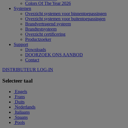
Colors Of The Year 2026
Systemen
Overzicht systemen voor binnentoepassingen
Overzicht systemen voor buitentoepassingen
Brandvertragend systeem
Brandtestsysteem
Overzicht certificering
Productzoeker
Support
Downloads
DOORZOEK ONS AANBOD
Contact
DISTRIBUTEUR LOG-IN
Selecteer taal
Engels
Frans
Duits
Nederlands
Italiaans
Spaans
Pools