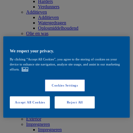
Harders
Verdunners
Additieven
Additieven
Watergedragen
Oplosmiddelhoudend
Olie en was
Olie en was
Olie en was
Onderhoud
We respect your privacy.
Onderhoud
By clicking “Accept All Cookies”, you agree to the storing of cookies on your
Watergedragen
device to enhance site navigation, analyze site usage, and assist in our marketing
Oplosmiddelhoudend
efforts.
Info
Olie en was
Beitsproducten
Beitsproducten
Cookies Settings
Watergedragen
Oplosmiddelhoudend
Quick Search
Accept All Cookies
Reject All
Quick Search
Productzoeker
Exterior
Exterior
Impregneren
Impregneren