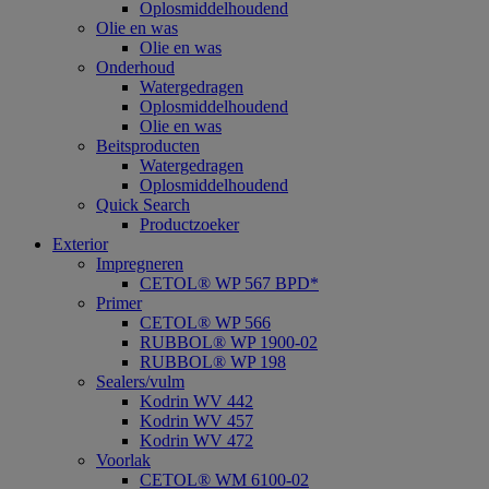
Oplosmiddelhoudend
Olie en was
Olie en was
Onderhoud
Watergedragen
Oplosmiddelhoudend
Olie en was
Beitsproducten
Watergedragen
Oplosmiddelhoudend
Quick Search
Productzoeker
Exterior
Impregneren
CETOL® WP 567 BPD*
Primer
CETOL® WP 566
RUBBOL® WP 1900-02
RUBBOL® WP 198
Sealers/vulm
Kodrin WV 442
Kodrin WV 457
Kodrin WV 472
Voorlak
CETOL® WM 6100-02