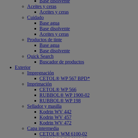
Base disolvente
Aceites y ceras
Aceites y ceras
Cuidado
Base agua
Base disolvente
Aceites y ceras
Productos de tinte
Base agua
Base disolvente
Quick Search
Buscador de productos
Exterior
Impregnación
CETOL® WP 567 BPD*
Imprimación
CETOL® WP 566
RUBBOL® WP 1900-02
RUBBOL® WP 198
Sellador y masilla
Kodrin WV 442
Kodrin WV 457
Kodrin WV 472
Capa intermedia
CETOL® WM 6100-02