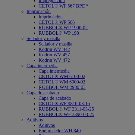
Impregnación
CETOL® WP 567 BPD*
Imprimación
Imprimación
CETOL® WP 566
RUBBOL® WP 1900-02
RUBBOL® WP 198
Sellador y masilla
Sellador y masilla
Kodrin WV 442
Kodrin WV 457
Kodrin WV 472
Capa intermedia
Capa intermedia
CETOL® WM 6100-02
CETOL® WM 6900-02
RUBBOL WM 2980-03
Capa de acabado
Capa de acabado
CETOL® WF 9810-03-15
RUBBOL® WF 3311-03-25
RUBBOL® WF 3390-03-25
Aditivos
Aditivos
Endurecedor WH 840