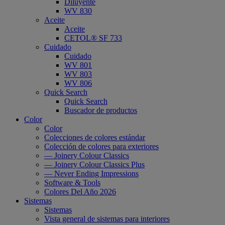
Diluyente
WV 830
Aceite
Aceite
CETOL® SF 733
Cuidado
Cuidado
WV 801
WV 803
WV 806
Quick Search
Quick Search
Buscador de productos
Color
Color
Colecciones de colores estándar
Colección de colores para exteriores
— Joinery Colour Classics
— Joinery Colour Classics Plus
— Never Ending Impressions
Software & Tools
Colores Del Año 2026
Sistemas
Sistemas
Vista general de sistemas para interiores