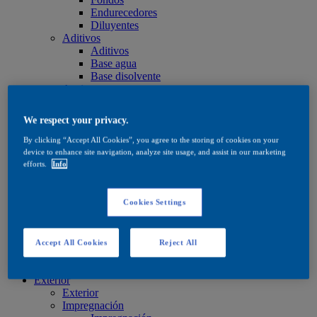
Endurecedores
Diluyentes
Aditivos
Aditivos
Base agua
Base disolvente
Aceites y ceras
Aceites y ceras
Aceites y ceras
We respect your privacy.
Cuidado
Cuidado
By clicking “Accept All Cookies”, you agree to the storing of cookies on your
Base agua
device to enhance site navigation, analyze site usage, and assist in our marketing
Base disolvente
efforts.
Info
Aceites y ceras
Productos de tinte
Productos de tinte
Cookies Settings
Base agua
Base disolvente
Quick Search
Accept All Cookies
Reject All
Quick Search
Buscador de productos
Exterior
Exterior
Impregnación