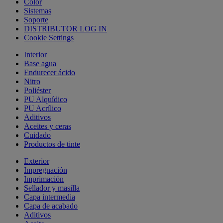
Color
Sistemas
Soporte
DISTRIBUTOR LOG IN
Cookie Settings
Interior
Base agua
Endurecer ácido
Nitro
Poliéster
PU Alquídico
PU Acrílico
Aditivos
Aceites y ceras
Cuidado
Productos de tinte
Exterior
Impregnación
Imprimación
Sellador y masilla
Capa intermedia
Capa de acabado
Aditivos