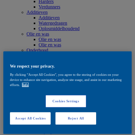
Harders
Verdunners
Additieven
Additieven
Watergedragen
Oplosmiddelhoudend
Olie en was
Olie en was
Olie en was
Onderhoud
Onderhoud
Watergedragen
Oplosmiddelhoudend
We respect your privacy.
Olie en was
By clicking “Accept All Cookies”, you agree to the storing of cookies on your
Beitsproducten
device to enhance site navigation, analyze site usage, and assist in our marketing
Beitsproducten
efforts.
Info
Watergedragen
Oplosmiddelhoudend
Quick Search
Cookies Settings
Quick Search
Productzoeker
Exterior
Accept All Cookies
Reject All
Exterior
Impregneren
Impregneren