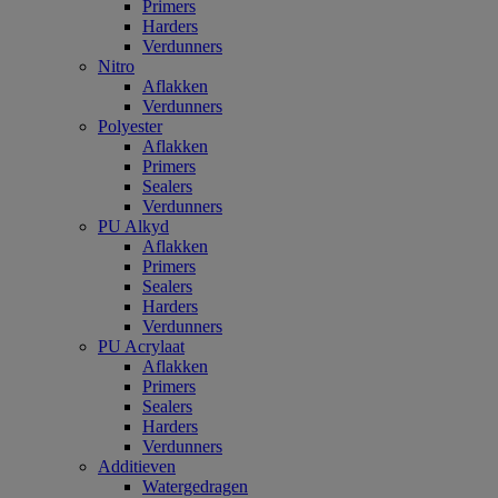
Primers
Harders
Verdunners
Nitro
Aflakken
Verdunners
Polyester
Aflakken
Primers
Sealers
Verdunners
PU Alkyd
Aflakken
Primers
Sealers
Harders
Verdunners
PU Acrylaat
Aflakken
Primers
Sealers
Harders
Verdunners
Additieven
Watergedragen