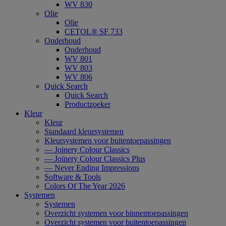
WV 830
Olie
Olie
CETOL® SF 733
Onderhoud
Onderhoud
WV 801
WV 803
WV 806
Quick Search
Quick Search
Productzoeker
Kleur
Kleur
Standaard kleursystemen
Kleursystemen voor buitentoepassingen
— Joinery Colour Classics
— Joinery Colour Classics Plus
— Never Ending Impressions
Software & Tools
Colors Of The Year 2026
Systemen
Systemen
Overzicht systemen voor binnentoepassingen
Overzicht systemen voor buitentoepassingen