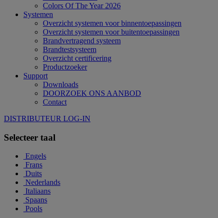
Colors Of The Year 2026
Systemen
Overzicht systemen voor binnentoepassingen
Overzicht systemen voor buitentoepassingen
Brandvertragend systeem
Brandtestsysteem
Overzicht certificering
Productzoeker
Support
Downloads
DOORZOEK ONS AANBOD
Contact
DISTRIBUTEUR LOG-IN
Selecteer taal
Engels
Frans
Duits
Nederlands
Italiaans
Spaans
Pools