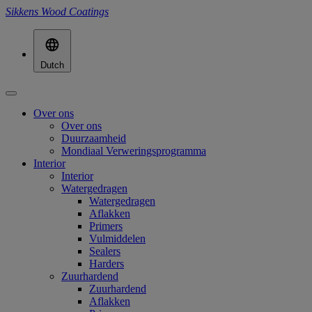
Sikkens Wood Coatings
Dutch
Over ons
Over ons
Duurzaamheid
Mondiaal Verweringsprogramma
Interior
Interior
Watergedragen
Watergedragen
Aflakken
Primers
Vulmiddelen
Sealers
Harders
Zuurhardend
Zuurhardend
Aflakken