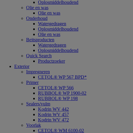
Oplosmiddelhoudend
Olie en was
Olie en was
Onderhoud
Watergedragen
Oplosmiddelhoudend
Olie en was
Beitsproducten
Watergedragen
Oplosmiddelhoudend
Quick Search
Productzoeker
Exterior
Impregneren
CETOL® WP 567 BPD*
Primer
CETOL® WP 566
RUBBOL® WP 1900-02
RUBBOL® WP 198
Sealers/vulm
Kodrin WV 442
Kodrin WV 457
Kodrin WV 472
Voorlak
CETOL® WM 6100-02