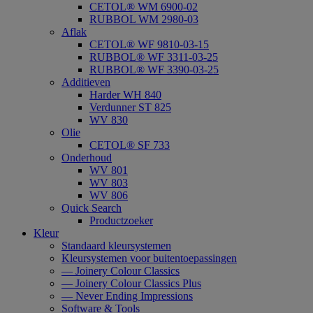
CETOL® WM 6900-02
RUBBOL WM 2980-03
Aflak
CETOL® WF 9810-03-15
RUBBOL® WF 3311-03-25
RUBBOL® WF 3390-03-25
Additieven
Harder WH 840
Verdunner ST 825
WV 830
Olie
CETOL® SF 733
Onderhoud
WV 801
WV 803
WV 806
Quick Search
Productzoeker
Kleur
Standaard kleursystemen
Kleursystemen voor buitentoepassingen
— Joinery Colour Classics
— Joinery Colour Classics Plus
— Never Ending Impressions
Software & Tools