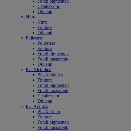
Fondi pigmentati
Catalizzatori
Diluenti
Nitro
Nitro
Finiture
Diluenti
Poliestere
Poliestere
Finiture
Fondi pigmentati
Fondi trasparenti
Diluenti
PU-Alchidico
PU-Alchidico
Finiture
Fondi pigmentati
Fondi trasparenti
Catalizzatori
Diluenti
PU-Acrilico
PU-Acrilico
Finiture
Fondi pigmentati
Fondi trasparenti