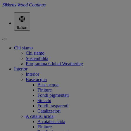
Sikkens Wood Coatings
Italian
Chi siamo
Chi siamo
Sostenibilità
Programma Global Weathering
Interior
Interior
Base acqua
Base acqua
Finiture
Fondi pigmentati
Stucchi
Fondi trasparenti
Catalizzatori
A catalisi acida
A catalisi acida
Finiture