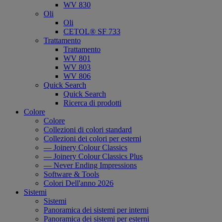
WV 830
Oli
Oli
CETOL® SF 733
Trattamento
Trattamento
WV 801
WV 803
WV 806
Quick Search
Quick Search
Ricerca di prodotti
Colore
Colore
Collezioni di colori standard
Collezioni dei colori per esterni
— Joinery Colour Classics
— Joinery Colour Classics Plus
— Never Ending Impressions
Software & Tools
Colori Dell'anno 2026
Sistemi
Sistemi
Panoramica dei sistemi per interni
Panoramica dei sistemi per esterni