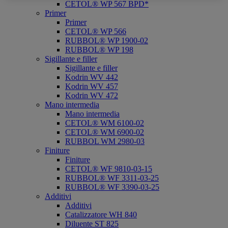
CETOL® WP 567 BPD*
Primer
Primer
CETOL® WP 566
RUBBOL® WP 1900-02
RUBBOL® WP 198
Sigillante e filler
Sigillante e filler
Kodrin WV 442
Kodrin WV 457
Kodrin WV 472
Mano intermedia
Mano intermedia
CETOL® WM 6100-02
CETOL® WM 6900-02
RUBBOL WM 2980-03
Finiture
Finiture
CETOL® WF 9810-03-15
RUBBOL® WF 3311-03-25
RUBBOL® WF 3390-03-25
Additivi
Additivi
Catalizzatore WH 840
Diluente ST 825