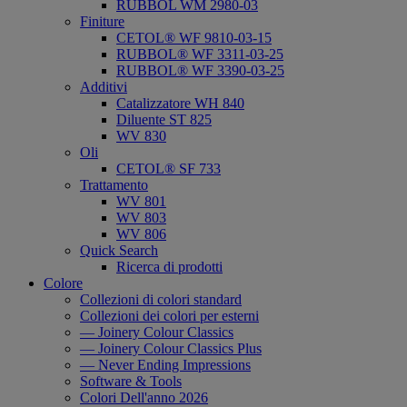
RUBBOL WM 2980-03
Finiture
CETOL® WF 9810-03-15
RUBBOL® WF 3311-03-25
RUBBOL® WF 3390-03-25
Additivi
Catalizzatore WH 840
Diluente ST 825
WV 830
Oli
CETOL® SF 733
Trattamento
WV 801
WV 803
WV 806
Quick Search
Ricerca di prodotti
Colore
Collezioni di colori standard
Collezioni dei colori per esterni
— Joinery Colour Classics
— Joinery Colour Classics Plus
— Never Ending Impressions
Software & Tools
Colori Dell'anno 2026