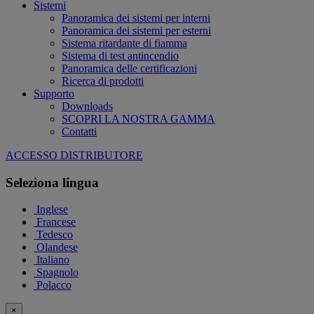
Sistemi
Panoramica dei sistemi per interni
Panoramica dei sistemi per esterni
Sistema ritardante di fiamma
Sistema di test antincendio
Panoramica delle certificazioni
Ricerca di prodotti
Supporto
Downloads
SCOPRI LA NOSTRA GAMMA
Contatti
ACCESSO DISTRIBUTORE
Seleziona lingua
Inglese
Francese
Tedesco
Olandese
Italiano
Spagnolo
Polacco
×