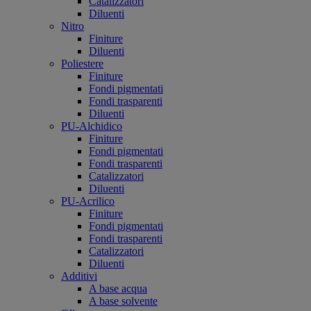
Catalizzatori
Diluenti
Nitro
Finiture
Diluenti
Poliestere
Finiture
Fondi pigmentati
Fondi trasparenti
Diluenti
PU-Alchidico
Finiture
Fondi pigmentati
Fondi trasparenti
Catalizzatori
Diluenti
PU-Acrilico
Finiture
Fondi pigmentati
Fondi trasparenti
Catalizzatori
Diluenti
Additivi
A base acqua
A base solvente