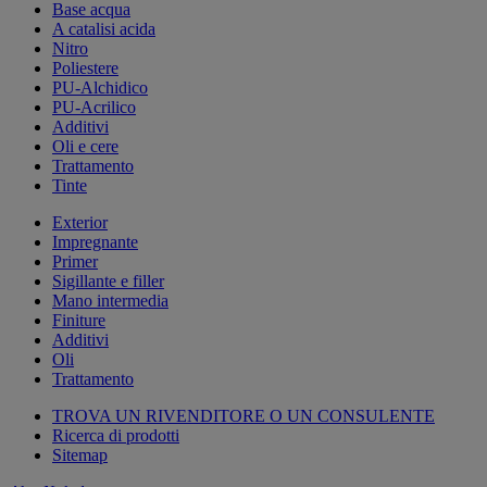
Base acqua
A catalisi acida
Nitro
Poliestere
PU-Alchidico
PU-Acrilico
Additivi
Oli e cere
Trattamento
Tinte
Exterior
Impregnante
Primer
Sigillante e filler
Mano intermedia
Finiture
Additivi
Oli
Trattamento
TROVA UN RIVENDITORE O UN CONSULENTE
Ricerca di prodotti
Sitemap