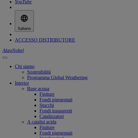
YouTube
Italiano
ACCESSO DISTRIBUTORE
AkzoNobel
Chi siamo
Sostenibilità
Programma Global Weathering
Interior
Base acqua
Finiture
Fondi pigmentati
Stucchi
Fondi trasparenti
Catalizzatori
A catalisi acida
Finiture
Fondi pigmentati