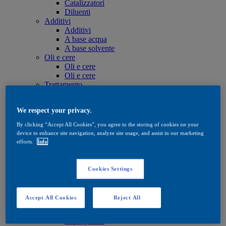
Catalizzatori
Diluenti
Additivi
Additivi
A base acqua
A base solvente
Oli e cere
Oli e cere
Oli e cere
Trattamento
Trattamento
A base acqua
We respect your privacy.
A base solvente
Oli e cere
By clicking “Accept All Cookies”, you agree to the storing of cookies on your
Tinte
device to enhance site navigation, analyze site usage, and assist in our marketing
Tinte
efforts.
Info
A base acqua
A base solvente
Quick Search
Cookies Settings
Quick Search
Ricerca di prodotti
Exterior
Accept All Cookies
Reject All
Exterior
Impregnante
Impregnante