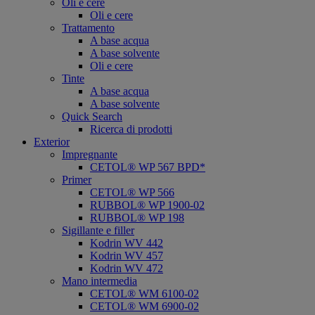
Oli e cere
Oli e cere
Trattamento
A base acqua
A base solvente
Oli e cere
Tinte
A base acqua
A base solvente
Quick Search
Ricerca di prodotti
Exterior
Impregnante
CETOL® WP 567 BPD*
Primer
CETOL® WP 566
RUBBOL® WP 1900-02
RUBBOL® WP 198
Sigillante e filler
Kodrin WV 442
Kodrin WV 457
Kodrin WV 472
Mano intermedia
CETOL® WM 6100-02
CETOL® WM 6900-02