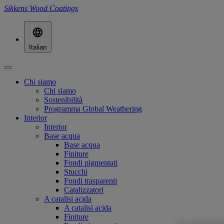
Sikkens Wood Coatings
Italian
Chi siamo
Chi siamo
Sostenibilità
Programma Global Weathering
Interior
Interior
Base acqua
Base acqua
Finiture
Fondi pigmentati
Stucchi
Fondi trasparenti
Catalizzatori
A catalisi acida
A catalisi acida
Finiture