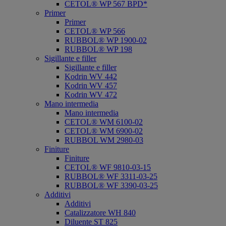
CETOL® WP 567 BPD*
Primer
Primer
CETOL® WP 566
RUBBOL® WP 1900-02
RUBBOL® WP 198
Sigillante e filler
Sigillante e filler
Kodrin WV 442
Kodrin WV 457
Kodrin WV 472
Mano intermedia
Mano intermedia
CETOL® WM 6100-02
CETOL® WM 6900-02
RUBBOL WM 2980-03
Finiture
Finiture
CETOL® WF 9810-03-15
RUBBOL® WF 3311-03-25
RUBBOL® WF 3390-03-25
Additivi
Additivi
Catalizzatore WH 840
Diluente ST 825