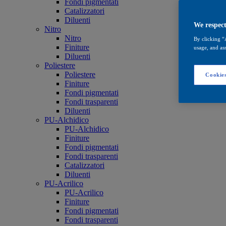
Fondi pigmentati
Catalizzatori
Diluenti
We respect
Nitro
Nitro
By clicking “
Finiture
usage, and ass
Diluenti
Poliestere
Poliestere
Cookies
Finiture
Fondi pigmentati
Fondi trasparenti
Diluenti
PU-Alchidico
PU-Alchidico
Finiture
Fondi pigmentati
Fondi trasparenti
Catalizzatori
Diluenti
PU-Acrilico
PU-Acrilico
Finiture
Fondi pigmentati
Fondi trasparenti