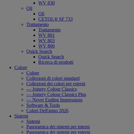
WV 830
Oli
Oli
CETOL® SF 733
Trattamento
Trattamento
WV 801
WV 803
WV 806
Quick Search
Quick Search
Ricerca di prodotti
Colore
Colore
Collezioni di colori standard
Collezioni dei colori per esterni
— Joinery Colour Classics
— Joinery Colour Classics Plus
— Never Ending Impressions
Software & Tools
Colori Dell'anno 2026
Sistemi
Sistemi
Panoramica dei sistemi per interni
Panoramica dei sistemi per esterni