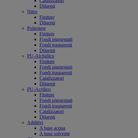
Catalizzatori
Diluenti
Nitro
Finiture
Diluenti
Poliestere
Finiture
Fondi pigmentati
Fondi trasparenti
Diluenti
PU-Alchidico
Finiture
Fondi pigmentati
Fondi trasparenti
Catalizzatori
Diluenti
PU-Acrilico
Finiture
Fondi pigmentati
Fondi trasparenti
Catalizzatori
Diluenti
Additivi
A base acqua
A base solvente