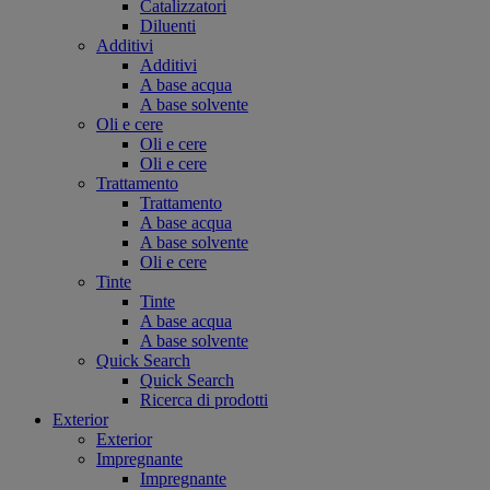
Catalizzatori
Diluenti
Additivi
Additivi
A base acqua
A base solvente
Oli e cere
Oli e cere
Oli e cere
Trattamento
Trattamento
A base acqua
A base solvente
Oli e cere
Tinte
Tinte
A base acqua
A base solvente
Quick Search
Quick Search
Ricerca di prodotti
Exterior
Exterior
Impregnante
Impregnante