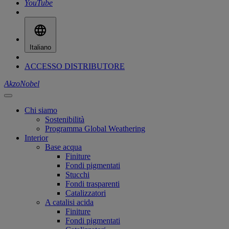
YouTube
Italiano
ACCESSO DISTRIBUTORE
AkzoNobel
Chi siamo
Sostenibilità
Programma Global Weathering
Interior
Base acqua
Finiture
Fondi pigmentati
Stucchi
Fondi trasparenti
Catalizzatori
A catalisi acida
Finiture
Fondi pigmentati