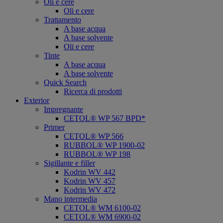
Oli e cere
Oli e cere
Trattamento
A base acqua
A base solvente
Oli e cere
Tinte
A base acqua
A base solvente
Quick Search
Ricerca di prodotti
Exterior
Impregnante
CETOL® WP 567 BPD*
Primer
CETOL® WP 566
RUBBOL® WP 1900-02
RUBBOL® WP 198
Sigillante e filler
Kodrin WV 442
Kodrin WV 457
Kodrin WV 472
Mano intermedia
CETOL® WM 6100-02
CETOL® WM 6900-02