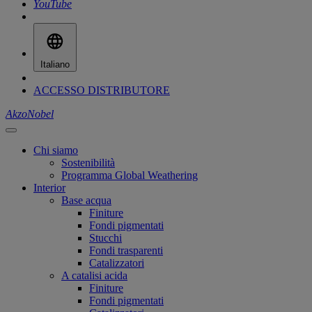
YouTube
Italiano
ACCESSO DISTRIBUTORE
AkzoNobel
Chi siamo
Sostenibilità
Programma Global Weathering
Interior
Base acqua
Finiture
Fondi pigmentati
Stucchi
Fondi trasparenti
Catalizzatori
A catalisi acida
Finiture
Fondi pigmentati