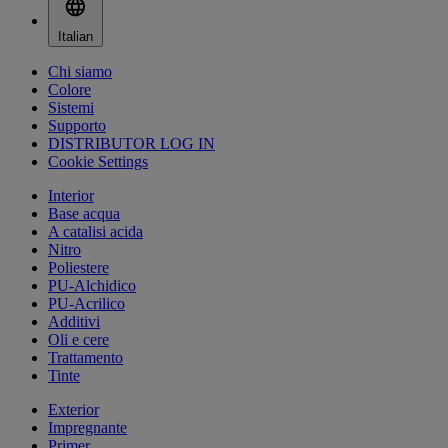
Italian
Chi siamo
Colore
Sistemi
Supporto
DISTRIBUTOR LOG IN
Cookie Settings
Interior
Base acqua
A catalisi acida
Nitro
Poliestere
PU-Alchidico
PU-Acrilico
Additivi
Oli e cere
Trattamento
Tinte
Exterior
Impregnante
Primer