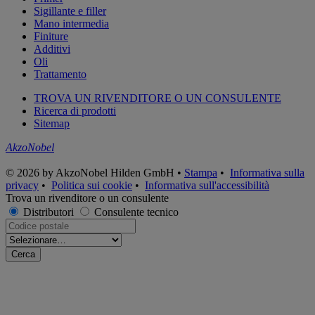
Sigillante e filler
Mano intermedia
Finiture
Additivi
Oli
Trattamento
TROVA UN RIVENDITORE O UN CONSULENTE
Ricerca di prodotti
Sitemap
AkzoNobel
© 2026 by AkzoNobel Hilden GmbH •
Stampa
•
Informativa sulla
privacy
•
Politica sui cookie
•
Informativa sull'accessibilità
Trova un rivenditore o un consulente
Distributori
Consulente tecnico