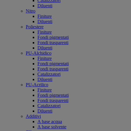
Catalizzatori
Diluenti
Nitro
Finiture
Diluenti
Poliestere
Finiture
Fondi pigmentati
Fondi trasparenti
Diluenti
PU-Alchidico
Finiture
Fondi pigmentati
Fondi trasparenti
Catalizzatori
Diluenti
PU-Acrilico
Finiture
Fondi pigmentati
Fondi trasparenti
Catalizzatori
Diluenti
Additivi
A base acqua
A base solvente