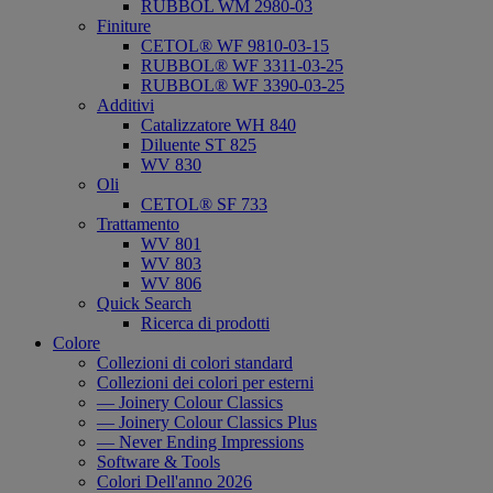
RUBBOL WM 2980-03
Finiture
CETOL® WF 9810-03-15
RUBBOL® WF 3311-03-25
RUBBOL® WF 3390-03-25
Additivi
Catalizzatore WH 840
Diluente ST 825
WV 830
Oli
CETOL® SF 733
Trattamento
WV 801
WV 803
WV 806
Quick Search
Ricerca di prodotti
Colore
Collezioni di colori standard
Collezioni dei colori per esterni
— Joinery Colour Classics
— Joinery Colour Classics Plus
— Never Ending Impressions
Software & Tools
Colori Dell'anno 2026