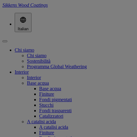
Sikkens Wood Coatings
Italian
Chi siamo
Chi siamo
Sostenibilità
Programma Global Weathering
Interior
Interior
Base acqua
Base acqua
Finiture
Fondi pigmentati
Stucchi
Fondi trasparenti
Catalizzatori
A catalisi acida
A catalisi acida
Finiture