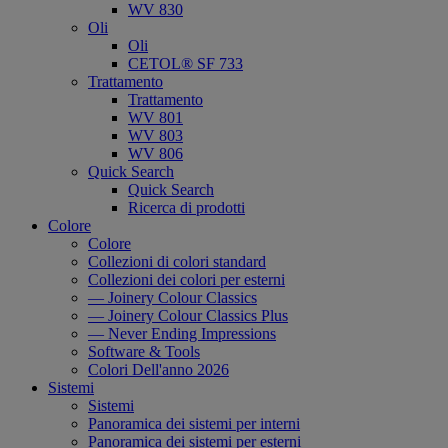
WV 830
Oli
Oli
CETOL® SF 733
Trattamento
Trattamento
WV 801
WV 803
WV 806
Quick Search
Quick Search
Ricerca di prodotti
Colore
Colore
Collezioni di colori standard
Collezioni dei colori per esterni
— Joinery Colour Classics
— Joinery Colour Classics Plus
— Never Ending Impressions
Software & Tools
Colori Dell'anno 2026
Sistemi
Sistemi
Panoramica dei sistemi per interni
Panoramica dei sistemi per esterni