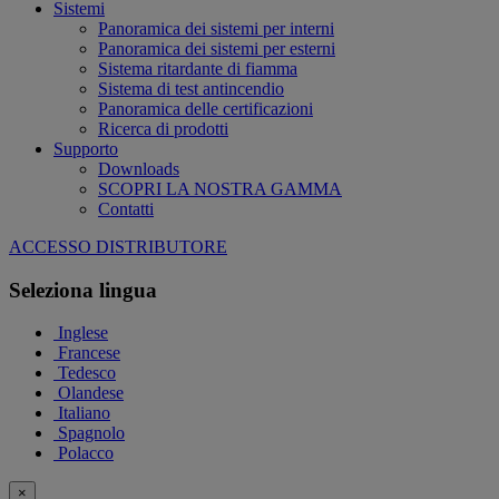
Sistemi
Panoramica dei sistemi per interni
Panoramica dei sistemi per esterni
Sistema ritardante di fiamma
Sistema di test antincendio
Panoramica delle certificazioni
Ricerca di prodotti
Supporto
Downloads
SCOPRI LA NOSTRA GAMMA
Contatti
ACCESSO DISTRIBUTORE
Seleziona lingua
Inglese
Francese
Tedesco
Olandese
Italiano
Spagnolo
Polacco
×