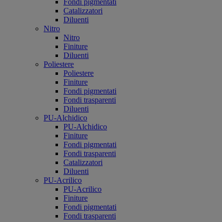
Fondi pigmentati
Catalizzatori
Diluenti
Nitro
Nitro
Finiture
Diluenti
Poliestere
Poliestere
Finiture
Fondi pigmentati
Fondi trasparenti
Diluenti
PU-Alchidico
PU-Alchidico
Finiture
Fondi pigmentati
Fondi trasparenti
Catalizzatori
Diluenti
PU-Acrilico
PU-Acrilico
Finiture
Fondi pigmentati
Fondi trasparenti