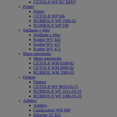
CETOL® WP 567 BPD*
Primer
Primer
CETOL® WP 566
RUBBOL® WP 1900-02
RUBBOL® WP 198
Sigillante e filler
Sigillante e filler
Kodrin WV 442
Kodrin WV 457
Kodrin WV 472
Mano intermedia
Mano intermedia
CETOL® WM 6100-02
CETOL® WM 6900-02
RUBBOL WM 2980-03
Finiture
Finiture
CETOL® WF 9810-03-15
RUBBOL® WF 3311-03-25
RUBBOL® WF 3390-03-25
Additivi
Additivi
Catalizzatore WH 840
Diluente ST 825