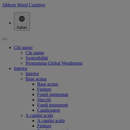
Sikkens Wood Coatings
Italian
Chi siamo
Chi siamo
Sostenibilità
Programma Global Weathering
Interior
Interior
Base acqua
Base acqua
Finiture
Fondi pigmentati
Stucchi
Fondi trasparenti
Catalizzatori
A catalisi acida
A catalisi acida
Finiture