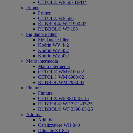
CETOL® WP 567 BPD*
Primer
Primer
CETOL® WP 566
RUBBOL® WP 1900-02
RUBBOL® WP 198
Sigillante e filler
Sigillante e filler
Kodrin WV 442
Kodrin WV 457
Kodrin WV 472
Mano intermedia
Mano intermedia
CETOL® WM 6100-02
CETOL® WM 6900-02
RUBBOL WM 2980-03
Finiture
Finiture
CETOL® WF 9810-03-15
RUBBOL® WF 3311-03-25
RUBBOL® WF 3390-03-25
Additivi
Additivi
Catalizzatore WH 840
Diluente ST 825