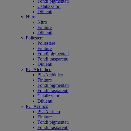
Fondi pigmentati
Catalizzatori
Diluenti
Nitro
Nitro
Finiture
Diluenti
Poliestere
Poliestere
Finiture
Fondi pigmentati
Fondi trasparenti
Diluenti
PU-Alchidico
PU-Alchidico
Finiture
Fondi pigmentati
Fondi trasparenti
Catalizzatori
Diluenti
PU-Acrilico
PU-Acrilico
Finiture
Fondi pigmentati
Fondi trasparenti