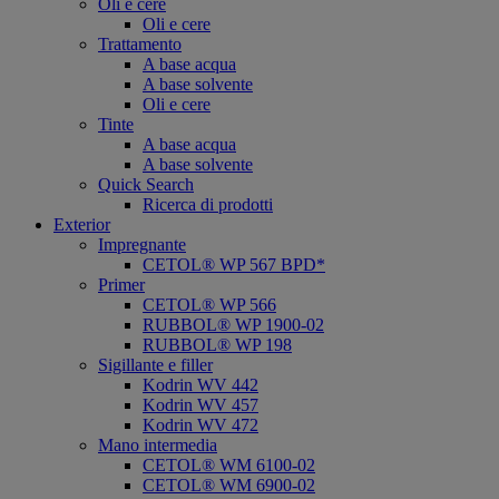
Oli e cere
Oli e cere
Trattamento
A base acqua
A base solvente
Oli e cere
Tinte
A base acqua
A base solvente
Quick Search
Ricerca di prodotti
Exterior
Impregnante
CETOL® WP 567 BPD*
Primer
CETOL® WP 566
RUBBOL® WP 1900-02
RUBBOL® WP 198
Sigillante e filler
Kodrin WV 442
Kodrin WV 457
Kodrin WV 472
Mano intermedia
CETOL® WM 6100-02
CETOL® WM 6900-02