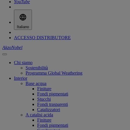
YouTube
Italiano
ACCESSO DISTRIBUTORE
AkzoNobel
Chi siamo
Sostenibilità
Programma Global Weathering
Interior
Base acqua
Finiture
Fondi pigmentati
Stucchi
Fondi trasparenti
Catalizzatori
A catalisi acida
Finiture
Fondi pigmentati