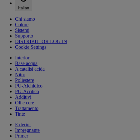
Italian
Chi siamo
Colore
Sistemi
Supporto
DISTRIBUTOR LOG IN
Cookie Settings
Interior
Base acqua
A catalisi acida
Nitro
Poliestere
PU-Alchidico
PU-Acrilico
Additivi
Oli e cere
Trattamento
Tinte
Exterior
Impregnante
Primer