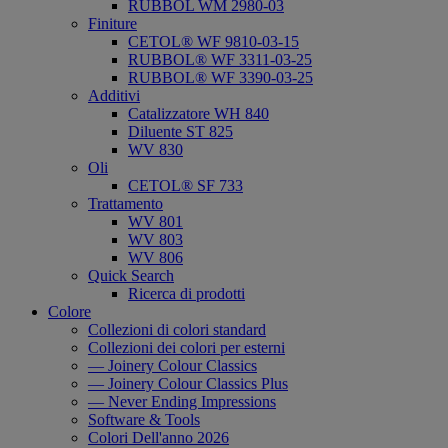
RUBBOL WM 2980-03
Finiture
CETOL® WF 9810-03-15
RUBBOL® WF 3311-03-25
RUBBOL® WF 3390-03-25
Additivi
Catalizzatore WH 840
Diluente ST 825
WV 830
Oli
CETOL® SF 733
Trattamento
WV 801
WV 803
WV 806
Quick Search
Ricerca di prodotti
Colore
Collezioni di colori standard
Collezioni dei colori per esterni
— Joinery Colour Classics
— Joinery Colour Classics Plus
— Never Ending Impressions
Software & Tools
Colori Dell'anno 2026