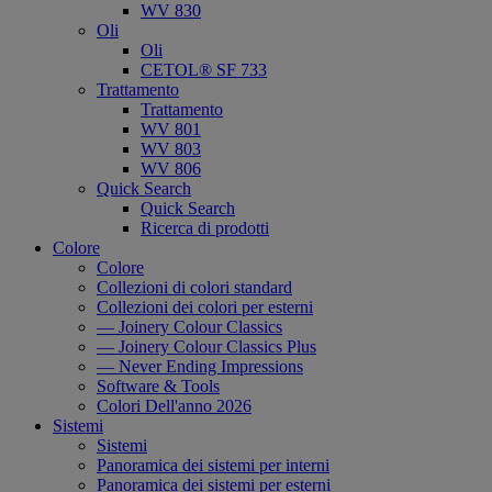
WV 830
Oli
Oli
CETOL® SF 733
Trattamento
Trattamento
WV 801
WV 803
WV 806
Quick Search
Quick Search
Ricerca di prodotti
Colore
Colore
Collezioni di colori standard
Collezioni dei colori per esterni
— Joinery Colour Classics
— Joinery Colour Classics Plus
— Never Ending Impressions
Software & Tools
Colori Dell'anno 2026
Sistemi
Sistemi
Panoramica dei sistemi per interni
Panoramica dei sistemi per esterni