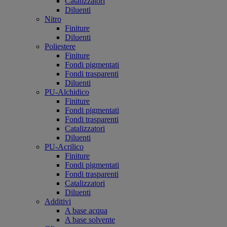
Catalizzatori
Diluenti
Nitro
Finiture
Diluenti
Poliestere
Finiture
Fondi pigmentati
Fondi trasparenti
Diluenti
PU-Alchidico
Finiture
Fondi pigmentati
Fondi trasparenti
Catalizzatori
Diluenti
PU-Acrilico
Finiture
Fondi pigmentati
Fondi trasparenti
Catalizzatori
Diluenti
Additivi
A base acqua
A base solvente