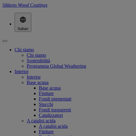
Sikkens Wood Coatings
Italian
Chi siamo
Chi siamo
Sostenibilità
Programma Global Weathering
Interior
Interior
Base acqua
Base acqua
Finiture
Fondi pigmentati
Stucchi
Fondi trasparenti
Catalizzatori
A catalisi acida
A catalisi acida
Finiture