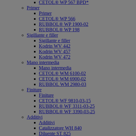
CETOL® WP 567 BPD*
Primer
Primer
CETOL® WP 566
RUBBOL® WP 1900-02
RUBBOL® WP 198
Sigillante e filler
Sigillante e filler
Kodrin WV 442
Kodrin WV 457
Kodrin WV 472
Mano intermedia
Mano intermedia
CETOL® WM 6100-02
CETOL® WM 6900-02
RUBBOL WM 2980-03
Finiture
Finiture
CETOL® WF 9810-03-15
RUBBOL® WF 3311-03-25
RUBBOL® WF 3390-03-25
Additivi
Additivi
Catalizzatore WH 840
Diluente ST 825