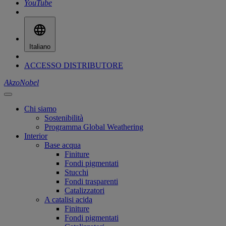
YouTube
Italiano
ACCESSO DISTRIBUTORE
AkzoNobel
Chi siamo
Sostenibilità
Programma Global Weathering
Interior
Base acqua
Finiture
Fondi pigmentati
Stucchi
Fondi trasparenti
Catalizzatori
A catalisi acida
Finiture
Fondi pigmentati