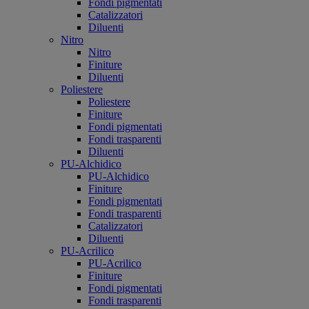
Fondi pigmentati
Catalizzatori
Diluenti
Nitro
Nitro
Finiture
Diluenti
Poliestere
Poliestere
Finiture
Fondi pigmentati
Fondi trasparenti
Diluenti
PU-Alchidico
PU-Alchidico
Finiture
Fondi pigmentati
Fondi trasparenti
Catalizzatori
Diluenti
PU-Acrilico
PU-Acrilico
Finiture
Fondi pigmentati
Fondi trasparenti