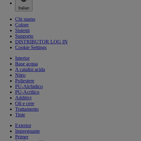
Italian
Chi siamo
Colore
Sistemi
Supporto
DISTRIBUTOR LOG IN
Cookie Settings
Interior
Base acqua
A catalisi acida
Nitro
Poliestere
PU-Alchidico
PU-Acrilico
Additivi
Oli e cere
Trattamento
Tinte
Exterior
Impregnante
Primer