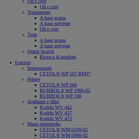
Oli e cere
Oli e cere
Trattamento
A base acqua
A base solvente
Oli e cere
Tinte
A base acqua
A base solvente
Quick Search
Ricerca di prodotti
Exterior
Impregnante
CETOL® WP 567 BPD*
Primer
CETOL® WP 566
RUBBOL® WP 1900-02
RUBBOL® WP 198
Sigillante e filler
Kodrin WV 442
Kodrin WV 457
Kodrin WV 472
Mano intermedia
CETOL® WM 6100-02
CETOL® WM 6900-02