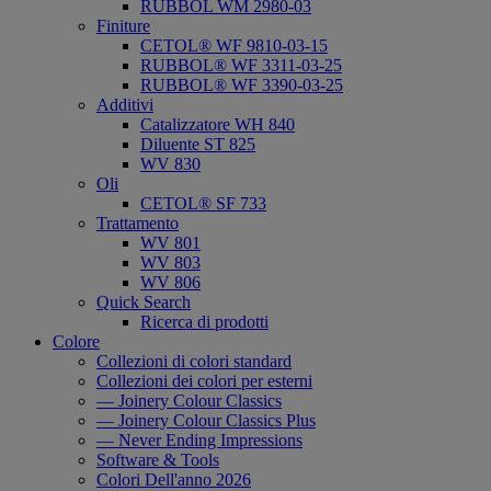
RUBBOL WM 2980-03
Finiture
CETOL® WF 9810-03-15
RUBBOL® WF 3311-03-25
RUBBOL® WF 3390-03-25
Additivi
Catalizzatore WH 840
Diluente ST 825
WV 830
Oli
CETOL® SF 733
Trattamento
WV 801
WV 803
WV 806
Quick Search
Ricerca di prodotti
Colore
Collezioni di colori standard
Collezioni dei colori per esterni
— Joinery Colour Classics
— Joinery Colour Classics Plus
— Never Ending Impressions
Software & Tools
Colori Dell'anno 2026