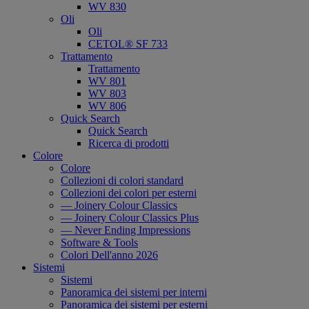
WV 830
Oli
Oli
CETOL® SF 733
Trattamento
Trattamento
WV 801
WV 803
WV 806
Quick Search
Quick Search
Ricerca di prodotti
Colore
Colore
Collezioni di colori standard
Collezioni dei colori per esterni
— Joinery Colour Classics
— Joinery Colour Classics Plus
— Never Ending Impressions
Software & Tools
Colori Dell'anno 2026
Sistemi
Sistemi
Panoramica dei sistemi per interni
Panoramica dei sistemi per esterni