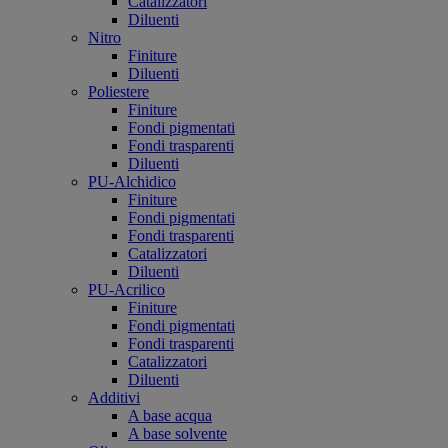
Catalizzatori
Diluenti
Nitro
Finiture
Diluenti
Poliestere
Finiture
Fondi pigmentati
Fondi trasparenti
Diluenti
PU-Alchidico
Finiture
Fondi pigmentati
Fondi trasparenti
Catalizzatori
Diluenti
PU-Acrilico
Finiture
Fondi pigmentati
Fondi trasparenti
Catalizzatori
Diluenti
Additivi
A base acqua
A base solvente