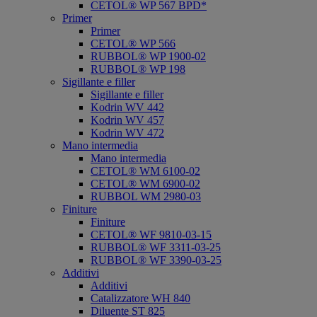
CETOL® WP 567 BPD*
Primer
Primer
CETOL® WP 566
RUBBOL® WP 1900-02
RUBBOL® WP 198
Sigillante e filler
Sigillante e filler
Kodrin WV 442
Kodrin WV 457
Kodrin WV 472
Mano intermedia
Mano intermedia
CETOL® WM 6100-02
CETOL® WM 6900-02
RUBBOL WM 2980-03
Finiture
Finiture
CETOL® WF 9810-03-15
RUBBOL® WF 3311-03-25
RUBBOL® WF 3390-03-25
Additivi
Additivi
Catalizzatore WH 840
Diluente ST 825