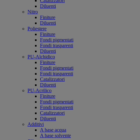
Catalizzatori
Diluenti
Nitro
Finiture
Diluenti
Poliestere
Finiture
Fondi pigmentati
Fondi trasparenti
Diluenti
PU-Alchidico
Finiture
Fondi pigmentati
Fondi trasparenti
Catalizzatori
Diluenti
PU-Acrilico
Finiture
Fondi pigmentati
Fondi trasparenti
Catalizzatori
Diluenti
Additivi
A base acqua
A base solvente