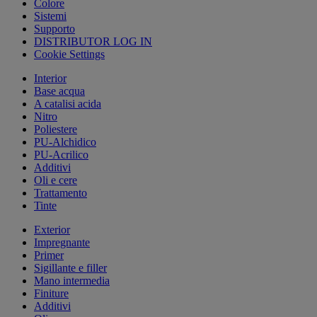
Colore
Sistemi
Supporto
DISTRIBUTOR LOG IN
Cookie Settings
Interior
Base acqua
A catalisi acida
Nitro
Poliestere
PU-Alchidico
PU-Acrilico
Additivi
Oli e cere
Trattamento
Tinte
Exterior
Impregnante
Primer
Sigillante e filler
Mano intermedia
Finiture
Additivi