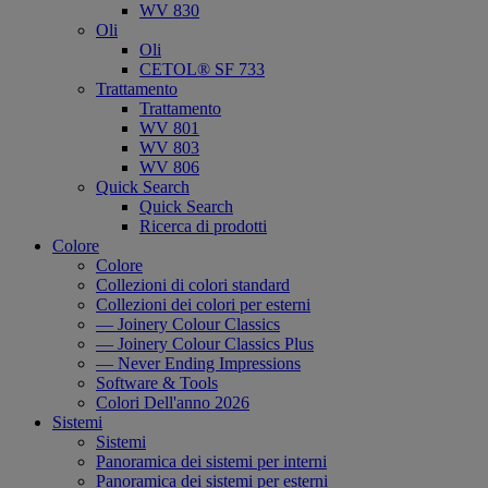
WV 830
Oli
Oli
CETOL® SF 733
Trattamento
Trattamento
WV 801
WV 803
WV 806
Quick Search
Quick Search
Ricerca di prodotti
Colore
Colore
Collezioni di colori standard
Collezioni dei colori per esterni
— Joinery Colour Classics
— Joinery Colour Classics Plus
— Never Ending Impressions
Software & Tools
Colori Dell'anno 2026
Sistemi
Sistemi
Panoramica dei sistemi per interni
Panoramica dei sistemi per esterni