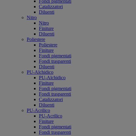
Fondi pigmentati
Catalizzatori
Diluenti
Nitro
Nitro
Finiture
Diluenti
Poliestere
Poliestere
Finiture
Fondi pigmentati
Fondi trasparenti
Diluenti
PU-Alchidico
PU-Alchidico
Finiture
Fondi pigmentati
Fondi trasparenti
Catalizzatori
Diluenti
PU-Acrilico
PU-Acrilico
Finiture
Fondi pigmentati
Fondi trasparenti