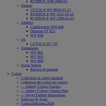
RUBBOL WM 2980-03
Finiture
CETOL® WF 9810-03-15
RUBBOL® WF 3311-03-25
RUBBOL® WF 3390-03-25
Additivi
Catalizzatore WH 840
Diluente ST 825
WV 830
Oli
CETOL® SF 733
Trattamento
WV 801
WV 803
WV 806
Quick Search
Ricerca di prodotti
Colore
Collezioni di colori standard
Collezioni dei colori per esterni
— Joinery Colour Classics
— Joinery Colour Classics Plus
— Never Ending Impressions
Software & Tools
Colori Dell'anno 2026