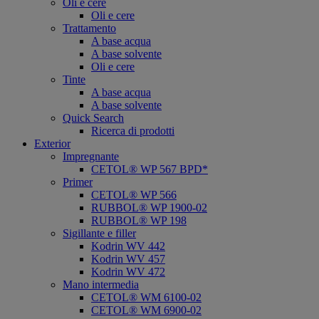
Oli e cere
Oli e cere
Trattamento
A base acqua
A base solvente
Oli e cere
Tinte
A base acqua
A base solvente
Quick Search
Ricerca di prodotti
Exterior
Impregnante
CETOL® WP 567 BPD*
Primer
CETOL® WP 566
RUBBOL® WP 1900-02
RUBBOL® WP 198
Sigillante e filler
Kodrin WV 442
Kodrin WV 457
Kodrin WV 472
Mano intermedia
CETOL® WM 6100-02
CETOL® WM 6900-02