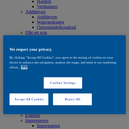
Harders
Verdunners
Additieven
Additieven
Watergedragen
Oplosmiddelhoudend
Olie en was
Olie en was
Olie en was
Onderhoud
We respect your privacy.
Onderhoud
By clicking “Accept All Cookies”, you agree to the storing of cookies on your
Watergedragen
device to enhance site navigation, analyze site usage, and assist in our marketing
Oplosmiddelhoudend
efforts.
Info
Olie en was
Beitsproducten
Beitsproducten
Cookies Settings
Watergedragen
Oplosmiddelhoudend
Quick Search
Accept All Cookies
Reject All
Quick Search
Productzoeker
Exterior
Exterior
Impregneren
Impregneren