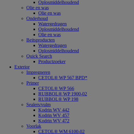
Oplosmiddelhoudend
Olie en was
Olie en was
Onderhoud
Watergedragen
Oplosmiddelhoudend
Olie en was
Beitsproducten
Watergedragen
Oplosmiddelhoudend
Quick Search
Productzoeker
Exterior
Impregneren
CETOL® WP 567 BPD*
Primer
CETOL® WP 566
RUBBOL® WP 1900-02
RUBBOL® WP 198
Sealers/vulm
Kodrin WV 442
Kodrin WV 457
Kodrin WV 472
Voorlak
CETOL® WM 6100-02