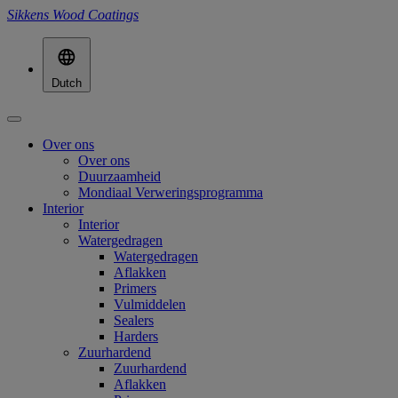
Sikkens Wood Coatings
Dutch
Over ons
Over ons
Duurzaamheid
Mondiaal Verweringsprogramma
Interior
Interior
Watergedragen
Watergedragen
Aflakken
Primers
Vulmiddelen
Sealers
Harders
Zuurhardend
Zuurhardend
Aflakken