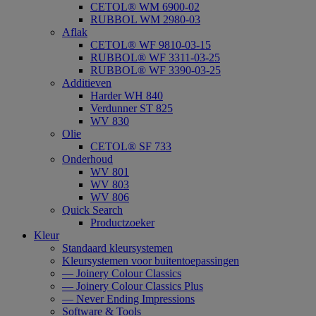
CETOL® WM 6900-02
RUBBOL WM 2980-03
Aflak
CETOL® WF 9810-03-15
RUBBOL® WF 3311-03-25
RUBBOL® WF 3390-03-25
Additieven
Harder WH 840
Verdunner ST 825
WV 830
Olie
CETOL® SF 733
Onderhoud
WV 801
WV 803
WV 806
Quick Search
Productzoeker
Kleur
Standaard kleursystemen
Kleursystemen voor buitentoepassingen
— Joinery Colour Classics
— Joinery Colour Classics Plus
— Never Ending Impressions
Software & Tools