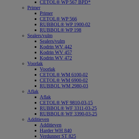
CETOL® WP 567 BPD*
Primer
Primer
CETOL® WP 566
RUBBOL® WP 1900-02
RUBBOL® WP 198
Sealers/vulm
Sealers/vulm
Kodrin WV 442
Kodrin WV 457
Kodrin WV 472
Voorlak
Voorlak
CETOL® WM 6100-02
CETOL® WM 6900-02
RUBBOL WM 2980-03
Aflak
Aflak
CETOL® WF 9810-03-15
RUBBOL® WF 3311-03-25
RUBBOL® WF 3390-03-25
Additieven
Additieven
Harder WH 840
Verdunner ST 825