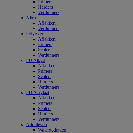
Primers
Harders
Verdunners
Nitro
Aflakken
Verdunners
Polyester
Aflakken
Primers
Sealers
Verdunners
PU Alkyd
Aflakken
Primers
Sealers
Harders
Verdunners
PU Acrylaat
Aflakken
Primers
Sealers
Harders
Verdunners
Additieven
Watergedragen