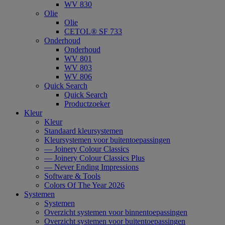
WV 830
Olie
Olie
CETOL® SF 733
Onderhoud
Onderhoud
WV 801
WV 803
WV 806
Quick Search
Quick Search
Productzoeker
Kleur
Kleur
Standaard kleursystemen
Kleursystemen voor buitentoepassingen
— Joinery Colour Classics
— Joinery Colour Classics Plus
— Never Ending Impressions
Software & Tools
Colors Of The Year 2026
Systemen
Systemen
Overzicht systemen voor binnentoepassingen
Overzicht systemen voor buitentoepassingen