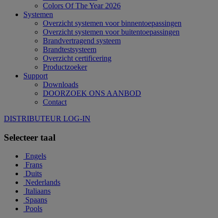
Colors Of The Year 2026
Systemen
Overzicht systemen voor binnentoepassingen
Overzicht systemen voor buitentoepassingen
Brandvertragend systeem
Brandtestsysteem
Overzicht certificering
Productzoeker
Support
Downloads
DOORZOEK ONS AANBOD
Contact
DISTRIBUTEUR LOG-IN
Selecteer taal
Engels
Frans
Duits
Nederlands
Italiaans
Spaans
Pools