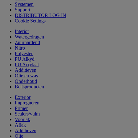
Systemen
Support
DISTRIBUTOR LOG IN
Cookie Settings
Interior
Watergedragen
Zuurhardend
Nitro
Polyester
PU Alkyd
PU Acrylaat
Additieven
Olie en was
Onderhoud
Beitsproducten
Exterior
Impregneren
Primer
Sealers/vulm
Voorlak
Aflak
Additieven
Olie