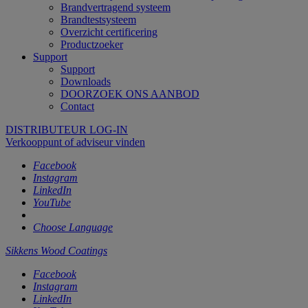
Brandvertragend systeem
Brandtestsysteem
Overzicht certificering
Productzoeker
Support
Support
Downloads
DOORZOEK ONS AANBOD
Contact
DISTRIBUTEUR LOG-IN
Verkooppunt of adviseur vinden
Facebook
Instagram
LinkedIn
YouTube
Choose Language
Sikkens Wood Coatings
Facebook
Instagram
LinkedIn