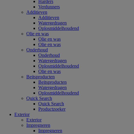
Harders
Verdunners
Additieven
Additieven
Watergedragen
Oplosmiddelhoudend
Olie en was
Olie en was
Olie en was
Onderhoud
Onderhoud
Watergedragen
Oplosmiddelhoudend
Olie en was
Beitsproducten
Beitsproducten
Watergedragen
Oplosmiddelhoudend
Quick Search
Quick Search
Productzoeker
Exterior
Exterior
Impregneren
Impregneren