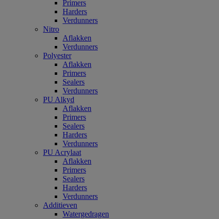
Primers
Harders
Verdunners
Nitro
Aflakken
Verdunners
Polyester
Aflakken
Primers
Sealers
Verdunners
PU Alkyd
Aflakken
Primers
Sealers
Harders
Verdunners
PU Acrylaat
Aflakken
Primers
Sealers
Harders
Verdunners
Additieven
Watergedragen