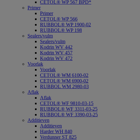
CETOL® WP 567 BPD*
Primer
Primer
CETOL® WP 566
RUBBOL® WP 1900-02
RUBBOL® WP 198
Sealers/vulm
Sealers/vulm
Kodrin WV 442
Kodrin WV 457
Kodrin WV 472
Voorlak
Voorlak
CETOL® WM 6100-02
CETOL® WM 6900-02
RUBBOL WM 2980-03
Aflak
Aflak
CETOL® WF 9810-03-15
RUBBOL® WF 3311-03-25
RUBBOL® WF 3390-03-25
Additieven
Additieven
Harder WH 840
Verdunner ST 825