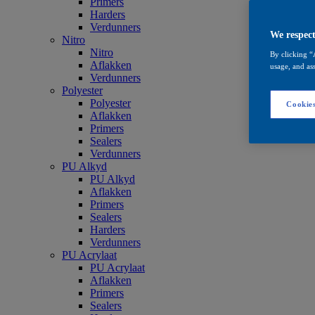
Primers
Harders
Verdunners
We respect
Nitro
Nitro
By clicking “
Aflakken
usage, and ass
Verdunners
Polyester
Polyester
Cookies
Aflakken
Primers
Sealers
Verdunners
PU Alkyd
PU Alkyd
Aflakken
Primers
Sealers
Harders
Verdunners
PU Acrylaat
PU Acrylaat
Aflakken
Primers
Sealers