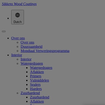
Sikkens Wood Coatings
Dutch
Over ons
Over ons
Duurzaamheid
Mondiaal Verweringsprogramma
Interior
Interior
Watergedragen
Watergedragen
Aflakken
Primers
Vulmiddelen
Sealers
Harders
Zuurhardend
Zuurhardend
Aflakken