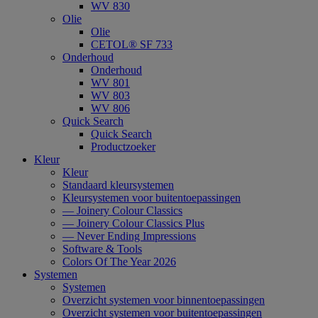
WV 830
Olie
Olie
CETOL® SF 733
Onderhoud
Onderhoud
WV 801
WV 803
WV 806
Quick Search
Quick Search
Productzoeker
Kleur
Kleur
Standaard kleursystemen
Kleursystemen voor buitentoepassingen
— Joinery Colour Classics
— Joinery Colour Classics Plus
— Never Ending Impressions
Software & Tools
Colors Of The Year 2026
Systemen
Systemen
Overzicht systemen voor binnentoepassingen
Overzicht systemen voor buitentoepassingen