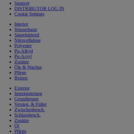
Support
DISTRIBUTOR LOG IN
Cookie Settings
Interior
Wasserbasis
Säurehärtend
Nitrocellulose
Polyester
Pu-Alkyd
Pu-Acryl
Zusätze
Öle & Wachse
Pflege
Beizen
Exterior
Imprägnierung
Grundierung
Versieg. & Füller
Zwischenbesch.
Schlussbesch.
Zusätze
Öl
Pflege