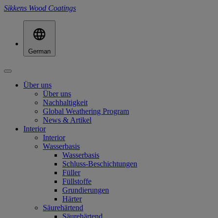
Sikkens Wood Coatings
German
Über uns
Über uns
Nachhaltigkeit
Global Weathering Program
News & Artikel
Interior
Interior
Wasserbasis
Wasserbasis
Schluss-Beschichtungen
Füller
Füllstoffe
Grundierungen
Härter
Säurehärtend
Säurehärtend