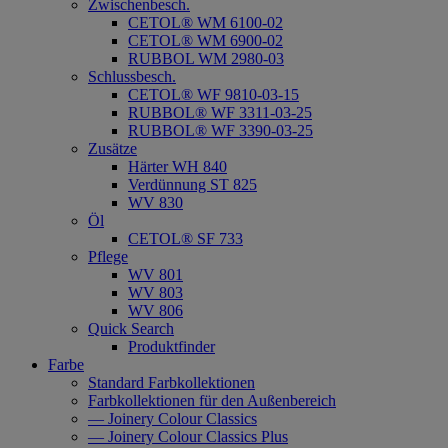
Zwischenbesch.
CETOL® WM 6100-02
CETOL® WM 6900-02
RUBBOL WM 2980-03
Schlussbesch.
CETOL® WF 9810-03-15
RUBBOL® WF 3311-03-25
RUBBOL® WF 3390-03-25
Zusätze
Härter WH 840
Verdünnung ST 825
WV 830
Öl
CETOL® SF 733
Pflege
WV 801
WV 803
WV 806
Quick Search
Produktfinder
Farbe
Standard Farbkollektionen
Farbkollektionen für den Außenbereich
— Joinery Colour Classics
— Joinery Colour Classics Plus