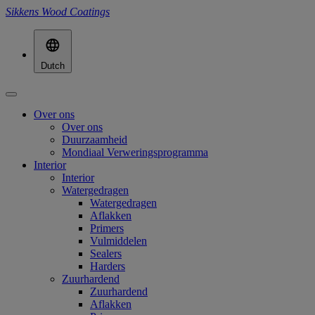
Sikkens Wood Coatings
Dutch
Over ons
Over ons
Duurzaamheid
Mondiaal Verweringsprogramma
Interior
Interior
Watergedragen
Watergedragen
Aflakken
Primers
Vulmiddelen
Sealers
Harders
Zuurhardend
Zuurhardend
Aflakken