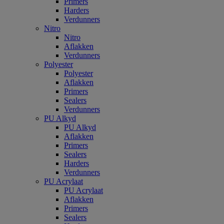
Primers
Harders
Verdunners
Nitro
Nitro
Aflakken
Verdunners
Polyester
Polyester
Aflakken
Primers
Sealers
Verdunners
PU Alkyd
PU Alkyd
Aflakken
Primers
Sealers
Harders
Verdunners
PU Acrylaat
PU Acrylaat
Aflakken
Primers
Sealers