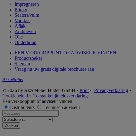
Impregneren
Primer
Sealers/vulm
Voorlak
Aflak
Additieven
Olie
Onderhoud
EEN VERKOOPPUNT OF ADVISEUR VINDEN
Productzoeker
Sitemap
Vraag nu uw gratis digitale brochures aan
AkzoNobel
© 2026 by AkzoNobel Hilden GmbH •
Print
•
Privacyverklaring
•
Cookiebeleid
•
Toegankelijkheidsverklaring
Een verkooppunt of adviseur vinden
Distributeurs
Technisch adviseur