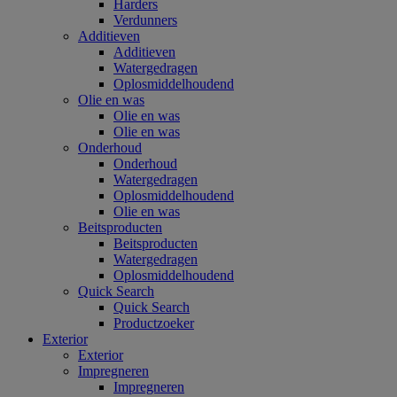
Harders
Verdunners
Additieven
Additieven
Watergedragen
Oplosmiddelhoudend
Olie en was
Olie en was
Olie en was
Onderhoud
Onderhoud
Watergedragen
Oplosmiddelhoudend
Olie en was
Beitsproducten
Beitsproducten
Watergedragen
Oplosmiddelhoudend
Quick Search
Quick Search
Productzoeker
Exterior
Exterior
Impregneren
Impregneren