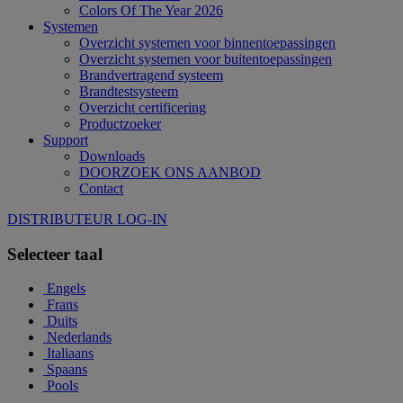
Colors Of The Year 2026
Systemen
Overzicht systemen voor binnentoepassingen
Overzicht systemen voor buitentoepassingen
Brandvertragend systeem
Brandtestsysteem
Overzicht certificering
Productzoeker
Support
Downloads
DOORZOEK ONS AANBOD
Contact
DISTRIBUTEUR LOG-IN
Selecteer taal
Engels
Frans
Duits
Nederlands
Italiaans
Spaans
Pools