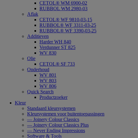
CETOL® WM 6900-02
RUBBOL WM 2980-03
Aflak
CETOL® WF 9810-03-15
RUBBOL® WF 3311-03-25
RUBBOL® WF 3390-03-25
Additieven
Harder WH 840
Verdunner ST 825
WV 830
Olie
CETOL® SF 733
Onderhoud
WV 801
WV 803
WV 806
Quick Search
Productzoeker
Kleur
Standaard kleursystemen
Kleursystemen voor buitentoepassingen
— Joinery Colour Classics
— Joinery Colour Classics Plus
— Never Ending Impressions
Software & Tools