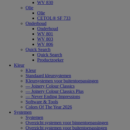
WV 830
Olie
Olie
CETOL® SF 733
Onderhoud
Onderhoud
WV 801
WV 803
WV 806
Quick Search
Quick Search
Productzoeker
Kleur
Kleur
Standaard kleursystemen
Kleursystemen voor buitentoepassingen
— Joinery Colour Classics
— Joinery Colour Classics Plus
— Never Ending Impressions
Software & Tools
Colors Of The Year 2026
Systemen
Systemen
Overzicht systemen voor binnentoepassingen
Overzicht systemen voor buitentoepassingen