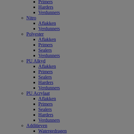
Primers
Harders
Verdunners
Nitro
Aflakken
Verdunners
Polyester
Aflakken
Primers
Sealers
Verdunners
PU Alkyd
Aflakken
Primers
Sealers
Harders
Verdunners
PU Acrylaat
Aflakken
Primers
Sealers
Harders
Verdunners
Additieven
Watergedragen