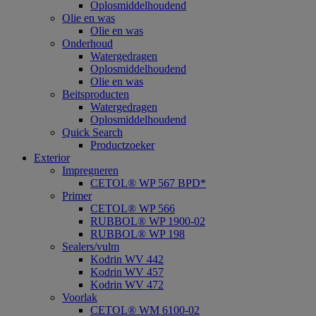
Oplosmiddelhoudend
Olie en was
Olie en was
Onderhoud
Watergedragen
Oplosmiddelhoudend
Olie en was
Beitsproducten
Watergedragen
Oplosmiddelhoudend
Quick Search
Productzoeker
Exterior
Impregneren
CETOL® WP 567 BPD*
Primer
CETOL® WP 566
RUBBOL® WP 1900-02
RUBBOL® WP 198
Sealers/vulm
Kodrin WV 442
Kodrin WV 457
Kodrin WV 472
Voorlak
CETOL® WM 6100-02