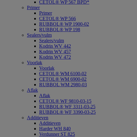
CETOL® WP 567 BPD*
Primer
Primer
CETOL® WP 566
RUBBOL® WP 1900-02
RUBBOL® WP 198
Sealers/vulm
Sealers/vulm
Kodrin WV 442
Kodrin WV 457
Kodrin WV 472
Voorlak
Voorlak
CETOL® WM 6100-02
CETOL® WM 6900-02
RUBBOL WM 2980-03
Aflak
Aflak
CETOL® WF 9810-03-15
RUBBOL® WF 3311-03-25
RUBBOL® WF 3390-03-25
Additieven
Additieven
Harder WH 840
Verdunner ST 825