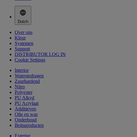
Dutch
Over ons
Kleur
Systemen
Support
DISTRIBUTOR LOG IN
Cookie Settings
Interior
Watergedragen
Zuurhardend
Nitro
Polyester
PU Alkyd
PU Acrylaat
Additieven
Olie en was
Onderhoud
Beitsproducten
Exterior