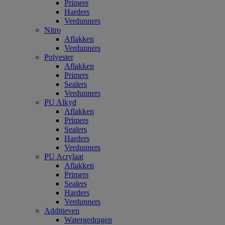
Primers
Harders
Verdunners
Nitro
Aflakken
Verdunners
Polyester
Aflakken
Primers
Sealers
Verdunners
PU Alkyd
Aflakken
Primers
Sealers
Harders
Verdunners
PU Acrylaat
Aflakken
Primers
Sealers
Harders
Verdunners
Additieven
Watergedragen