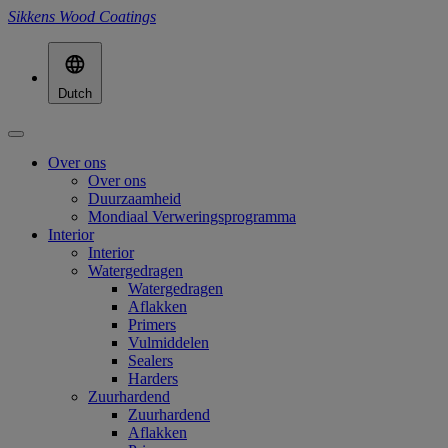
Sikkens Wood Coatings
Dutch
Over ons
Over ons
Duurzaamheid
Mondiaal Verweringsprogramma
Interior
Interior
Watergedragen
Watergedragen
Aflakken
Primers
Vulmiddelen
Sealers
Harders
Zuurhardend
Zuurhardend
Aflakken