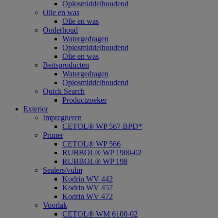
Oplosmiddelhoudend
Olie en was
Olie en was
Onderhoud
Watergedragen
Oplosmiddelhoudend
Olie en was
Beitsproducten
Watergedragen
Oplosmiddelhoudend
Quick Search
Productzoeker
Exterior
Impregneren
CETOL® WP 567 BPD*
Primer
CETOL® WP 566
RUBBOL® WP 1900-02
RUBBOL® WP 198
Sealers/vulm
Kodrin WV 442
Kodrin WV 457
Kodrin WV 472
Voorlak
CETOL® WM 6100-02