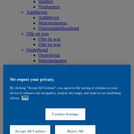
Harders
Verdunners
Additieven
Additieven
Watergedragen
Oplosmiddelhoudend
Olie en was
Olie en was
Olie en was
Onderhoud
Onderhoud
Watergedragen
Oplosmiddelhoudend
Olie en was
Beitsproducten
We respect your privacy.
Beitsproducten
Watergedragen
By clicking “Accept All Cookies”, you agree to the storing of cookies on your
Oplosmiddelhoudend
device to enhance site navigation, analyze site usage, and assist in our marketing
Quick Search
efforts.
Info
Quick Search
Productzoeker
Exterior
Cookies Settings
Exterior
Impregneren
Impregneren
Accept All Cookies
Reject All