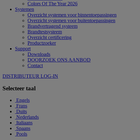
Colors Of The Year 2026
Systemen
Overzicht systemen voor binnentoepassingen
Overzicht systemen voor buitentoepassingen
Brandvertragend systeem
Brandtestsysteem
Overzicht certificering
Productzoeker
Support
Downloads
DOORZOEK ONS AANBOD
Contact
DISTRIBUTEUR LOG-IN
Selecteer taal
Engels
Frans
Duits
Nederlands
Italiaans
Spaans
Pools