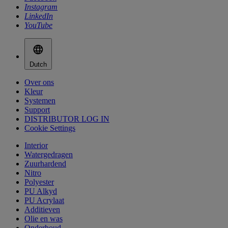
Instagram
LinkedIn
YouTube
Dutch
Over ons
Kleur
Systemen
Support
DISTRIBUTOR LOG IN
Cookie Settings
Interior
Watergedragen
Zuurhardend
Nitro
Polyester
PU Alkyd
PU Acrylaat
Additieven
Olie en was
Onderhoud