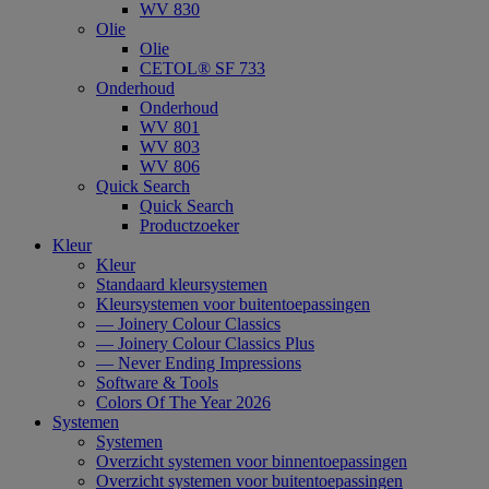
WV 830
Olie
Olie
CETOL® SF 733
Onderhoud
Onderhoud
WV 801
WV 803
WV 806
Quick Search
Quick Search
Productzoeker
Kleur
Kleur
Standaard kleursystemen
Kleursystemen voor buitentoepassingen
— Joinery Colour Classics
— Joinery Colour Classics Plus
— Never Ending Impressions
Software & Tools
Colors Of The Year 2026
Systemen
Systemen
Overzicht systemen voor binnentoepassingen
Overzicht systemen voor buitentoepassingen