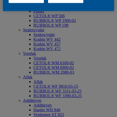
CETOL® WP 567 BPD*
Primer
Primer
CETOL® WP 566
RUBBOL® WP 1900-02
RUBBOL® WP 198
Sealers/vulm
Sealers/vulm
Kodrin WV 442
Kodrin WV 457
Kodrin WV 472
Voorlak
Voorlak
CETOL® WM 6100-02
CETOL® WM 6900-02
RUBBOL WM 2980-03
Aflak
Aflak
CETOL® WF 9810-03-15
RUBBOL® WF 3311-03-25
RUBBOL® WF 3390-03-25
Additieven
Additieven
Harder WH 840
Verdunner ST 825