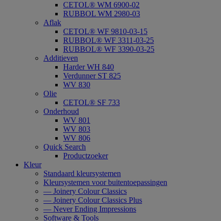
CETOL® WM 6900-02
RUBBOL WM 2980-03
Aflak
CETOL® WF 9810-03-15
RUBBOL® WF 3311-03-25
RUBBOL® WF 3390-03-25
Additieven
Harder WH 840
Verdunner ST 825
WV 830
Olie
CETOL® SF 733
Onderhoud
WV 801
WV 803
WV 806
Quick Search
Productzoeker
Kleur
Standaard kleursystemen
Kleursystemen voor buitentoepassingen
— Joinery Colour Classics
— Joinery Colour Classics Plus
— Never Ending Impressions
Software & Tools