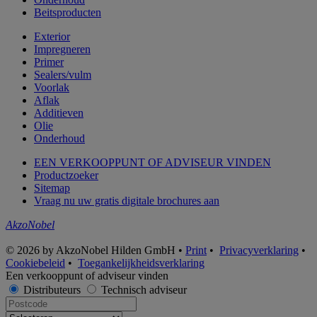
Beitsproducten
Exterior
Impregneren
Primer
Sealers/vulm
Voorlak
Aflak
Additieven
Olie
Onderhoud
EEN VERKOOPPUNT OF ADVISEUR VINDEN
Productzoeker
Sitemap
Vraag nu uw gratis digitale brochures aan
AkzoNobel
© 2026 by AkzoNobel Hilden GmbH •
Print
•
Privacyverklaring
•
Cookiebeleid
•
Toegankelijkheidsverklaring
Een verkooppunt of adviseur vinden
Distributeurs
Technisch adviseur