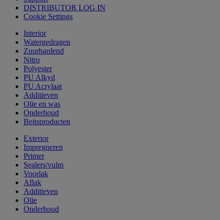
DISTRIBUTOR LOG IN
Cookie Settings
Interior
Watergedragen
Zuurhardend
Nitro
Polyester
PU Alkyd
PU Acrylaat
Additieven
Olie en was
Onderhoud
Beitsproducten
Exterior
Impregneren
Primer
Sealers/vulm
Voorlak
Aflak
Additieven
Olie
Onderhoud