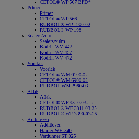
CETOL® WP 567 BPD*
Primer
Primer
CETOL® WP 566
RUBBOL® WP 1900-02
RUBBOL® WP 198
Sealers/vulm
Sealers/vulm
Kodrin WV 442
Kodrin WV 457
Kodrin WV 472
Voorlak
Voorlak
CETOL® WM 6100-02
CETOL® WM 6900-02
RUBBOL WM 2980-03
Aflak
Aflak
CETOL® WF 9810-03-15
RUBBOL® WF 3311-03-25
RUBBOL® WF 3390-03-25
Additieven
Additieven
Harder WH 840
Verdunner ST 825