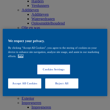
Harders
Verdunners
Additieven
Additieven
Watergedragen
Oplosmiddelhoudend
Olie en was
Olie en was
Olie en was
Onderhoud
We respect your privacy.
Onderhoud
By clicking “Accept All Cookies”, you agree to the storing of cookies on your
Watergedragen
device to enhance site navigation, analyze site usage, and assist in our marketing
Oplosmiddelhoudend
efforts.
Info
Olie en was
Beitsproducten
Beitsproducten
Cookies Settings
Watergedragen
Oplosmiddelhoudend
Quick Search
Accept All Cookies
Reject All
Quick Search
Productzoeker
Exterior
Exterior
Impregneren
Impregneren