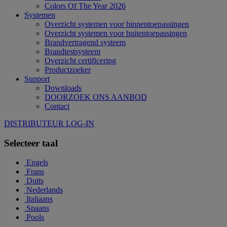
Colors Of The Year 2026
Systemen
Overzicht systemen voor binnentoepassingen
Overzicht systemen voor buitentoepassingen
Brandvertragend systeem
Brandtestsysteem
Overzicht certificering
Productzoeker
Support
Downloads
DOORZOEK ONS AANBOD
Contact
DISTRIBUTEUR LOG-IN
Selecteer taal
Engels
Frans
Duits
Nederlands
Italiaans
Spaans
Pools