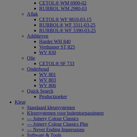
CETOL® WM 6900-02
RUBBOL WM 2980-03
Aflak
CETOL® WF 9810-03-15
RUBBOL® WF 3311-03-25
RUBBOL® WF 3390-03-25
Additieven
Harder WH 840
Verdunner ST 825
WV 830
Olie
CETOL® SF 733
Onderhoud
WV 801
WV 803
WV 806
Quick Search
Productzoeker
Kleur
Standaard kleursystemen
Kleursystemen voor buitentoepassingen
— Joinery Colour Classics
— Joinery Colour Classics Plus
— Never Ending Impressions
Software & Tools