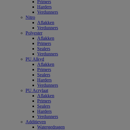
Primers
Harders
Verdunners
Nitro
Aflakken
Verdunners
Polyester
Aflakken
Primers
Sealers
Verdunners
PU Alkyd
Aflakken
Primers
Sealers
Harders
Verdunners
PU Acrylaat
Aflakken
Primers
Sealers
Harders
Verdunners
Additieven
Watergedragen