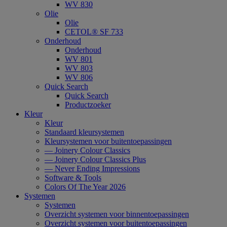
WV 830
Olie
Olie
CETOL® SF 733
Onderhoud
Onderhoud
WV 801
WV 803
WV 806
Quick Search
Quick Search
Productzoeker
Kleur
Kleur
Standaard kleursystemen
Kleursystemen voor buitentoepassingen
— Joinery Colour Classics
— Joinery Colour Classics Plus
— Never Ending Impressions
Software & Tools
Colors Of The Year 2026
Systemen
Systemen
Overzicht systemen voor binnentoepassingen
Overzicht systemen voor buitentoepassingen