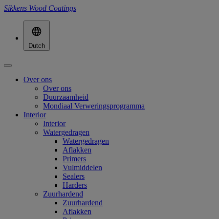
Sikkens Wood Coatings
Dutch
Over ons
Over ons
Duurzaamheid
Mondiaal Verweringsprogramma
Interior
Interior
Watergedragen
Watergedragen
Aflakken
Primers
Vulmiddelen
Sealers
Harders
Zuurhardend
Zuurhardend
Aflakken