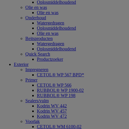
Oplosmiddelhoudend
Olie en was
Olie en was
Onderhoud
Watergedragen
Oplosmiddelhoudend
Olie en was
Beitsproducten
Watergedragen
Oplosmiddelhoudend
Quick Search
Productzoeker
Exterior
Impregneren
CETOL® WP 567 BPD*
Primer
CETOL® WP 566
RUBBOL® WP 1900-02
RUBBOL® WP 198
Sealers/vulm
Kodrin WV 442
Kodrin WV 457
Kodrin WV 472
Voorlak
CETOL® WM 6100-02