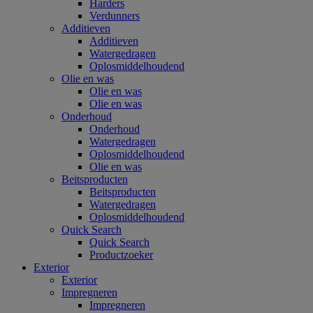
Harders
Verdunners
Additieven
Additieven
Watergedragen
Oplosmiddelhoudend
Olie en was
Olie en was
Olie en was
Onderhoud
Onderhoud
Watergedragen
Oplosmiddelhoudend
Olie en was
Beitsproducten
Beitsproducten
Watergedragen
Oplosmiddelhoudend
Quick Search
Quick Search
Productzoeker
Exterior
Exterior
Impregneren
Impregneren