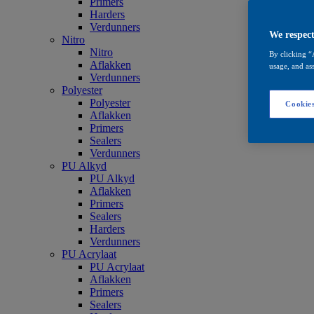
Primers
Harders
Verdunners
We respect
Nitro
Nitro
By clicking “
Aflakken
usage, and ass
Verdunners
Polyester
Polyester
Cookies
Aflakken
Primers
Sealers
Verdunners
PU Alkyd
PU Alkyd
Aflakken
Primers
Sealers
Harders
Verdunners
PU Acrylaat
PU Acrylaat
Aflakken
Primers
Sealers