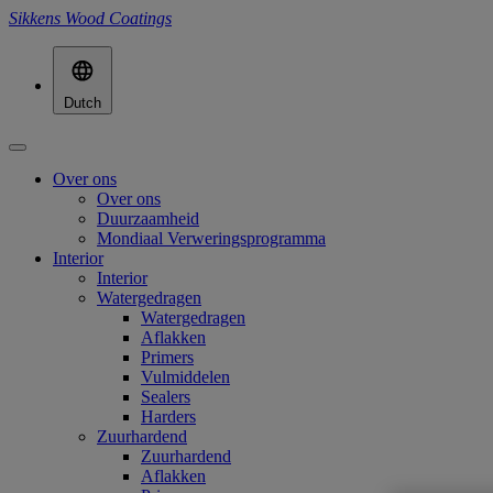
Sikkens Wood Coatings
Dutch
Over ons
Over ons
Duurzaamheid
Mondiaal Verweringsprogramma
Interior
Interior
Watergedragen
Watergedragen
Aflakken
Primers
Vulmiddelen
Sealers
Harders
Zuurhardend
Zuurhardend
Aflakken