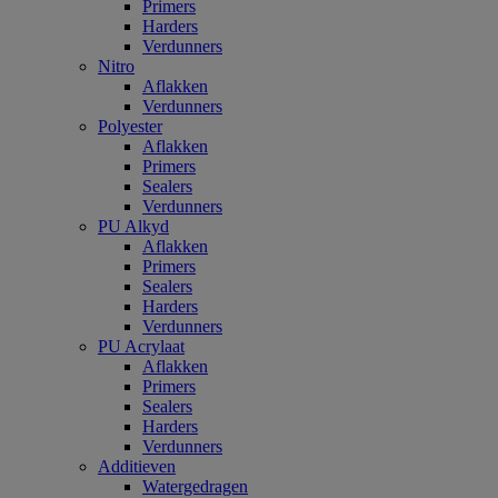
Primers
Harders
Verdunners
Nitro
Aflakken
Verdunners
Polyester
Aflakken
Primers
Sealers
Verdunners
PU Alkyd
Aflakken
Primers
Sealers
Harders
Verdunners
PU Acrylaat
Aflakken
Primers
Sealers
Harders
Verdunners
Additieven
Watergedragen