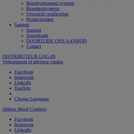
Brandvertragend systeem
Brandtestsysteem
Overzicht certificering
Productzoeker
Support
Support
Downloads
DOORZOEK ONS AANBOD
Contact
DISTRIBUTEUR LOG-IN
Verkooppunt of adviseur vinden
Facebook
Instagram
LinkedIn
YouTube
Choose Language
Sikkens Wood Coatings
Facebook
Instagram
LinkedIn