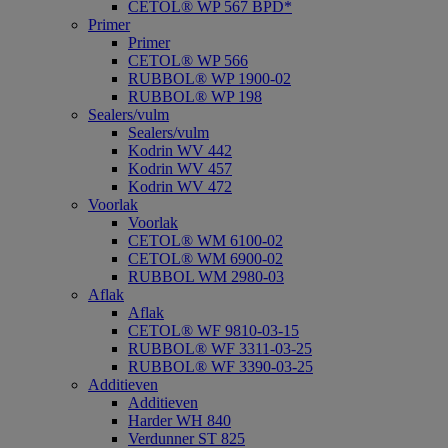
CETOL® WP 567 BPD*
Primer
Primer
CETOL® WP 566
RUBBOL® WP 1900-02
RUBBOL® WP 198
Sealers/vulm
Sealers/vulm
Kodrin WV 442
Kodrin WV 457
Kodrin WV 472
Voorlak
Voorlak
CETOL® WM 6100-02
CETOL® WM 6900-02
RUBBOL WM 2980-03
Aflak
Aflak
CETOL® WF 9810-03-15
RUBBOL® WF 3311-03-25
RUBBOL® WF 3390-03-25
Additieven
Additieven
Harder WH 840
Verdunner ST 825