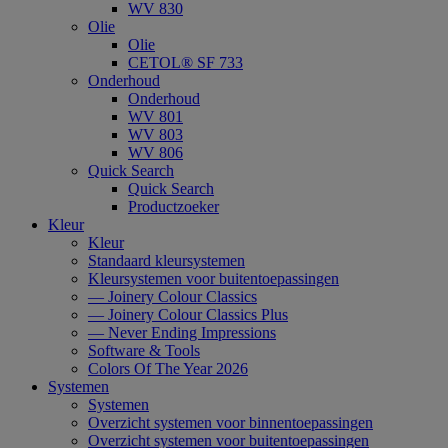
WV 830
Olie
Olie
CETOL® SF 733
Onderhoud
Onderhoud
WV 801
WV 803
WV 806
Quick Search
Quick Search
Productzoeker
Kleur
Kleur
Standaard kleursystemen
Kleursystemen voor buitentoepassingen
— Joinery Colour Classics
— Joinery Colour Classics Plus
— Never Ending Impressions
Software & Tools
Colors Of The Year 2026
Systemen
Systemen
Overzicht systemen voor binnentoepassingen
Overzicht systemen voor buitentoepassingen