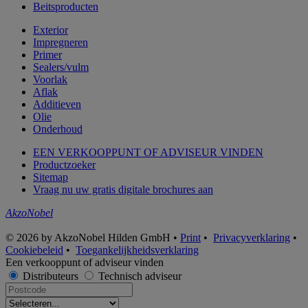
Beitsproducten
Exterior
Impregneren
Primer
Sealers/vulm
Voorlak
Aflak
Additieven
Olie
Onderhoud
EEN VERKOOPPUNT OF ADVISEUR VINDEN
Productzoeker
Sitemap
Vraag nu uw gratis digitale brochures aan
AkzoNobel
© 2026 by AkzoNobel Hilden GmbH •
Print
•
Privacyverklaring
•
Cookiebeleid
•
Toegankelijkheidsverklaring
Een verkooppunt of adviseur vinden
Distributeurs
Technisch adviseur