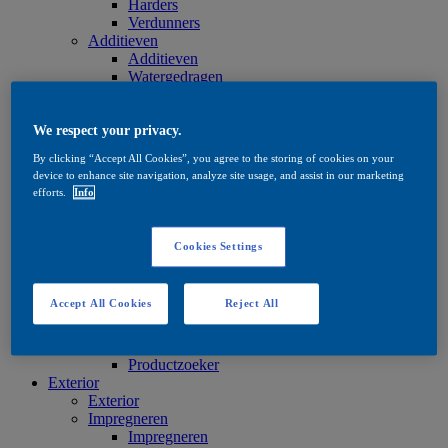
Harders
Verdunners
Additieven
Additieven
Watergedragen
Oplosmiddelhoudend
Olie en was
Olie en was
We respect your privacy.
Olie en was
By clicking “Accept All Cookies”, you agree to the storing of cookies on your
Onderhoud
device to enhance site navigation, analyze site usage, and assist in our marketing
Onderhoud
efforts.
Info
Watergedragen
Oplosmiddelhoudend
Olie en was
Cookies Settings
Beitsproducten
Beitsproducten
Watergedragen
Accept All Cookies
Reject All
Oplosmiddelhoudend
Quick Search
Quick Search
Productzoeker
Exterior
Exterior
Impregneren
Impregneren