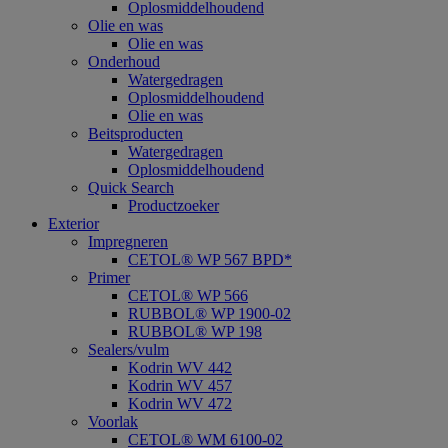
Oplosmiddelhoudend
Olie en was
Olie en was
Onderhoud
Watergedragen
Oplosmiddelhoudend
Olie en was
Beitsproducten
Watergedragen
Oplosmiddelhoudend
Quick Search
Productzoeker
Exterior
Impregneren
CETOL® WP 567 BPD*
Primer
CETOL® WP 566
RUBBOL® WP 1900-02
RUBBOL® WP 198
Sealers/vulm
Kodrin WV 442
Kodrin WV 457
Kodrin WV 472
Voorlak
CETOL® WM 6100-02