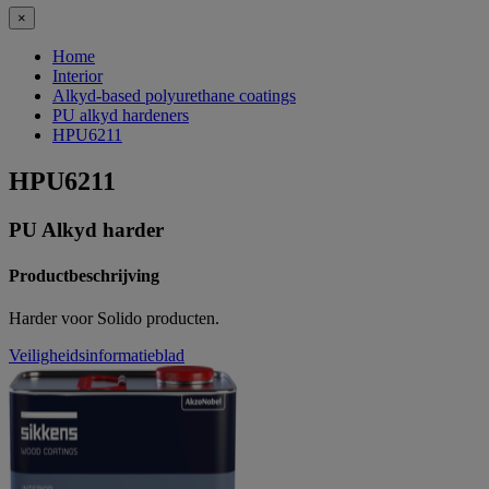
×
Home
Interior
Alkyd-based polyurethane coatings
PU alkyd hardeners
HPU6211
HPU6211
PU Alkyd harder
Productbeschrijving
Harder voor Solido producten.
Veiligheidsinformatieblad