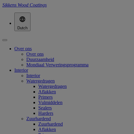
Sikkens Wood Coatings
Dutch
Over ons
Over ons
Duurzaamheid
Mondiaal Verweringsprogramma
Interior
Interior
Watergedragen
Watergedragen
Aflakken
Primers
Vulmiddelen
Sealers
Harders
Zuurhardend
Zuurhardend
Aflakken