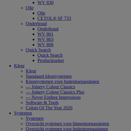
WV 830
Olie
Olie
CETOL® SF 733
Onderhoud
Onderhoud
WV 801
WV 803
WV 806
Quick Search
Quick Search
Productzoeker
Kleur
Kleur
Standaard kleursystemen
Kleursystemen voor buitentoepassingen
— Joinery Colour Classics
— Joinery Colour Classics Plus
— Never Ending Impressions
Software & Tools
Colors Of The Year 2026
Systemen
Systemen
Overzicht systemen voor binnentoepassingen
Overzicht systemen voor buitentoepassingen