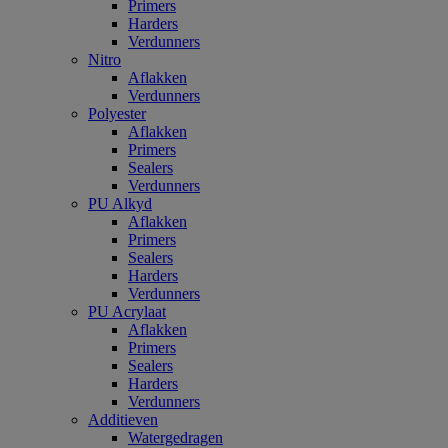
Primers
Harders
Verdunners
Nitro
Aflakken
Verdunners
Polyester
Aflakken
Primers
Sealers
Verdunners
PU Alkyd
Aflakken
Primers
Sealers
Harders
Verdunners
PU Acrylaat
Aflakken
Primers
Sealers
Harders
Verdunners
Additieven
Watergedragen