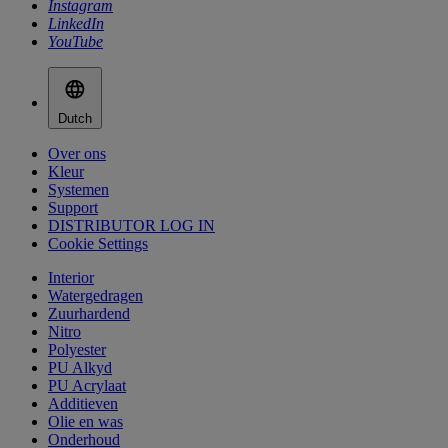
Instagram
LinkedIn
YouTube
Dutch
Over ons
Kleur
Systemen
Support
DISTRIBUTOR LOG IN
Cookie Settings
Interior
Watergedragen
Zuurhardend
Nitro
Polyester
PU Alkyd
PU Acrylaat
Additieven
Olie en was
Onderhoud