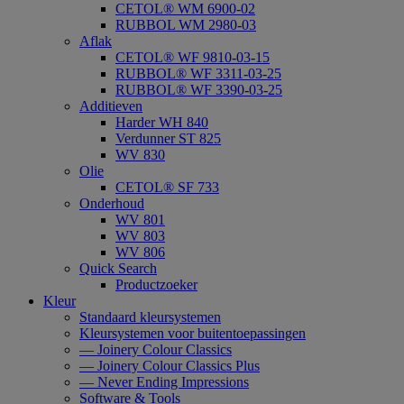
CETOL® WM 6900-02
RUBBOL WM 2980-03
Aflak
CETOL® WF 9810-03-15
RUBBOL® WF 3311-03-25
RUBBOL® WF 3390-03-25
Additieven
Harder WH 840
Verdunner ST 825
WV 830
Olie
CETOL® SF 733
Onderhoud
WV 801
WV 803
WV 806
Quick Search
Productzoeker
Kleur
Standaard kleursystemen
Kleursystemen voor buitentoepassingen
— Joinery Colour Classics
— Joinery Colour Classics Plus
— Never Ending Impressions
Software & Tools