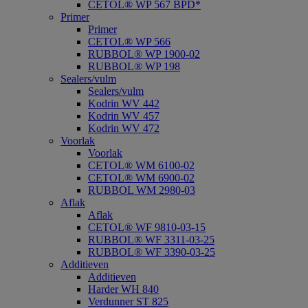
CETOL® WP 567 BPD*
Primer
Primer
CETOL® WP 566
RUBBOL® WP 1900-02
RUBBOL® WP 198
Sealers/vulm
Sealers/vulm
Kodrin WV 442
Kodrin WV 457
Kodrin WV 472
Voorlak
Voorlak
CETOL® WM 6100-02
CETOL® WM 6900-02
RUBBOL WM 2980-03
Aflak
Aflak
CETOL® WF 9810-03-15
RUBBOL® WF 3311-03-25
RUBBOL® WF 3390-03-25
Additieven
Additieven
Harder WH 840
Verdunner ST 825