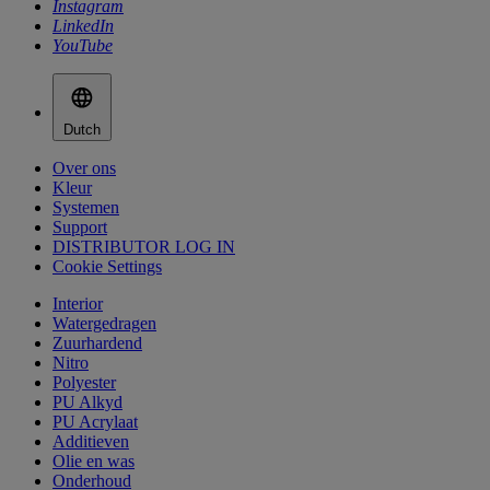
Instagram
LinkedIn
YouTube
Dutch
Over ons
Kleur
Systemen
Support
DISTRIBUTOR LOG IN
Cookie Settings
Interior
Watergedragen
Zuurhardend
Nitro
Polyester
PU Alkyd
PU Acrylaat
Additieven
Olie en was
Onderhoud