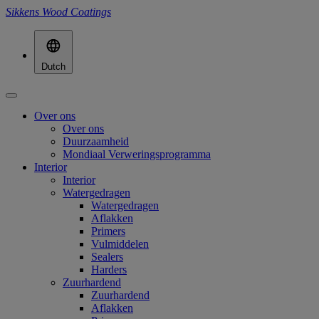
Sikkens Wood Coatings
Dutch
Over ons
Over ons
Duurzaamheid
Mondiaal Verweringsprogramma
Interior
Interior
Watergedragen
Watergedragen
Aflakken
Primers
Vulmiddelen
Sealers
Harders
Zuurhardend
Zuurhardend
Aflakken