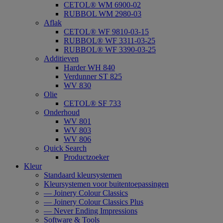
CETOL® WM 6900-02
RUBBOL WM 2980-03
Aflak
CETOL® WF 9810-03-15
RUBBOL® WF 3311-03-25
RUBBOL® WF 3390-03-25
Additieven
Harder WH 840
Verdunner ST 825
WV 830
Olie
CETOL® SF 733
Onderhoud
WV 801
WV 803
WV 806
Quick Search
Productzoeker
Kleur
Standaard kleursystemen
Kleursystemen voor buitentoepassingen
— Joinery Colour Classics
— Joinery Colour Classics Plus
— Never Ending Impressions
Software & Tools