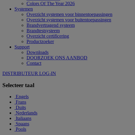
Colors Of The Year 2026
Systemen
Overzicht systemen voor binnentoepassingen
Overzicht systemen voor buitentoepassingen
Brandvertragend systeem
Brandtestsysteem
Overzicht certificering
Productzoeker
Support
Downloads
DOORZOEK ONS AANBOD
Contact
DISTRIBUTEUR LOG-IN
Selecteer taal
Engels
Frans
Duits
Nederlands
Italiaans
Spaans
Pools