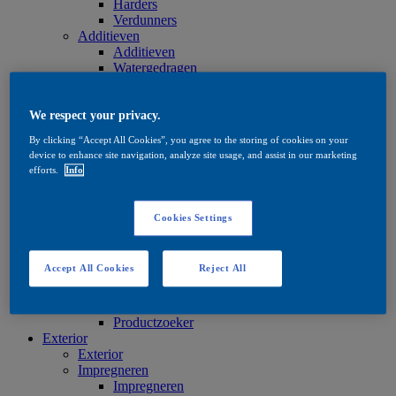
Harders
Verdunners
Additieven
Additieven
Watergedragen
Oplosmiddelhoudend
Olie en was
Olie en was
We respect your privacy.
Olie en was
By clicking “Accept All Cookies”, you agree to the storing of cookies on your
Onderhoud
device to enhance site navigation, analyze site usage, and assist in our marketing
Onderhoud
efforts.
Info
Watergedragen
Oplosmiddelhoudend
Olie en was
Cookies Settings
Beitsproducten
Beitsproducten
Watergedragen
Accept All Cookies
Reject All
Oplosmiddelhoudend
Quick Search
Quick Search
Productzoeker
Exterior
Exterior
Impregneren
Impregneren