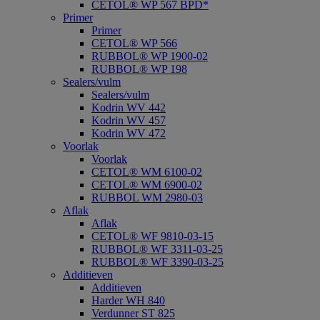
CETOL® WP 567 BPD*
Primer
Primer
CETOL® WP 566
RUBBOL® WP 1900-02
RUBBOL® WP 198
Sealers/vulm
Sealers/vulm
Kodrin WV 442
Kodrin WV 457
Kodrin WV 472
Voorlak
Voorlak
CETOL® WM 6100-02
CETOL® WM 6900-02
RUBBOL WM 2980-03
Aflak
Aflak
CETOL® WF 9810-03-15
RUBBOL® WF 3311-03-25
RUBBOL® WF 3390-03-25
Additieven
Additieven
Harder WH 840
Verdunner ST 825