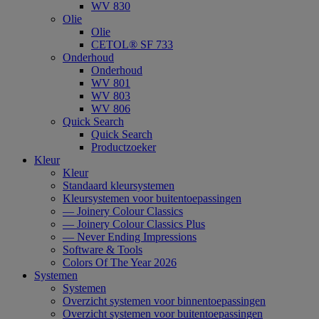
WV 830
Olie
Olie
CETOL® SF 733
Onderhoud
Onderhoud
WV 801
WV 803
WV 806
Quick Search
Quick Search
Productzoeker
Kleur
Kleur
Standaard kleursystemen
Kleursystemen voor buitentoepassingen
— Joinery Colour Classics
— Joinery Colour Classics Plus
— Never Ending Impressions
Software & Tools
Colors Of The Year 2026
Systemen
Systemen
Overzicht systemen voor binnentoepassingen
Overzicht systemen voor buitentoepassingen