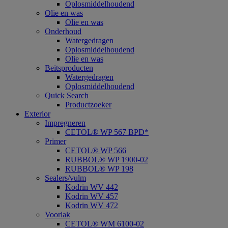
Oplosmiddelhoudend
Olie en was
Olie en was
Onderhoud
Watergedragen
Oplosmiddelhoudend
Olie en was
Beitsproducten
Watergedragen
Oplosmiddelhoudend
Quick Search
Productzoeker
Exterior
Impregneren
CETOL® WP 567 BPD*
Primer
CETOL® WP 566
RUBBOL® WP 1900-02
RUBBOL® WP 198
Sealers/vulm
Kodrin WV 442
Kodrin WV 457
Kodrin WV 472
Voorlak
CETOL® WM 6100-02