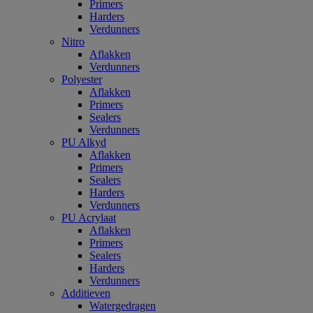
Primers
Harders
Verdunners
Nitro
Aflakken
Verdunners
Polyester
Aflakken
Primers
Sealers
Verdunners
PU Alkyd
Aflakken
Primers
Sealers
Harders
Verdunners
PU Acrylaat
Aflakken
Primers
Sealers
Harders
Verdunners
Additieven
Watergedragen