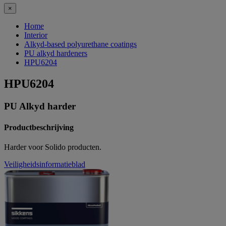
×
Home
Interior
Alkyd-based polyurethane coatings
PU alkyd hardeners
HPU6204
HPU6204
PU Alkyd harder
Productbeschrijving
Harder voor Solido producten.
Veiligheidsinformatieblad