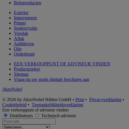
Beitsproducten
Exterior
Impregneren
Primer
Sealers/vulm
Voorlak
Aflak
Additieven
Olie
Onderhoud
EEN VERKOOPPUNT OF ADVISEUR VINDEN
Productzoeker
Sitemap
Vraag nu uw gratis digitale brochures aan
AkzoNobel
© 2026 by AkzoNobel Hilden GmbH •
Print
•
Privacyverklaring
•
Cookiebeleid
•
Toegankelijkheidsverklaring
Een verkooppunt of adviseur vinden
Distributeurs
Technisch adviseur