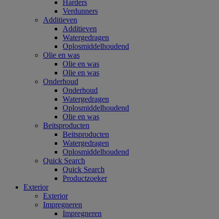
Harders
Verdunners
Additieven
Additieven
Watergedragen
Oplosmiddelhoudend
Olie en was
Olie en was
Olie en was
Onderhoud
Onderhoud
Watergedragen
Oplosmiddelhoudend
Olie en was
Beitsproducten
Beitsproducten
Watergedragen
Oplosmiddelhoudend
Quick Search
Quick Search
Productzoeker
Exterior
Exterior
Impregneren
Impregneren