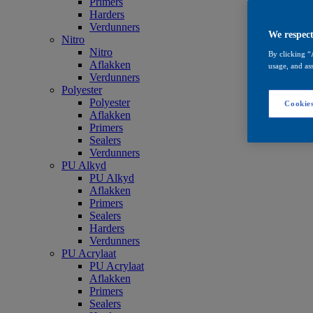
Primers
Harders
Verdunners
We respect
Nitro
Nitro
By clicking “
Aflakken
usage, and ass
Verdunners
Polyester
Polyester
Cookies
Aflakken
Primers
Sealers
Verdunners
PU Alkyd
PU Alkyd
Aflakken
Primers
Sealers
Harders
Verdunners
PU Acrylaat
PU Acrylaat
Aflakken
Primers
Sealers