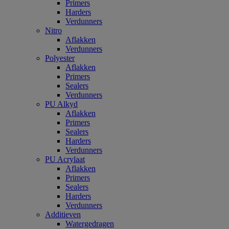
Primers
Harders
Verdunners
Nitro
Aflakken
Verdunners
Polyester
Aflakken
Primers
Sealers
Verdunners
PU Alkyd
Aflakken
Primers
Sealers
Harders
Verdunners
PU Acrylaat
Aflakken
Primers
Sealers
Harders
Verdunners
Additieven
Watergedragen