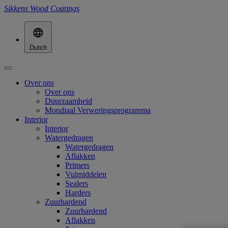
Sikkens Wood Coatings
Dutch
Over ons
Over ons
Duurzaamheid
Mondiaal Verweringsprogramma
Interior
Interior
Watergedragen
Watergedragen
Aflakken
Primers
Vulmiddelen
Sealers
Harders
Zuurhardend
Zuurhardend
Aflakken