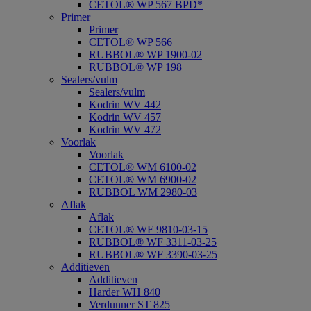
CETOL® WP 567 BPD*
Primer
Primer
CETOL® WP 566
RUBBOL® WP 1900-02
RUBBOL® WP 198
Sealers/vulm
Sealers/vulm
Kodrin WV 442
Kodrin WV 457
Kodrin WV 472
Voorlak
Voorlak
CETOL® WM 6100-02
CETOL® WM 6900-02
RUBBOL WM 2980-03
Aflak
Aflak
CETOL® WF 9810-03-15
RUBBOL® WF 3311-03-25
RUBBOL® WF 3390-03-25
Additieven
Additieven
Harder WH 840
Verdunner ST 825