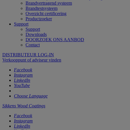
Brandvertragend systeem
Brandtestsysteem
Overzicht certificering
Productzoeker
Support
Support
Downloads
DOORZOEK ONS AANBOD
Contact
DISTRIBUTEUR LOG-IN
Verkooppunt of adviseur vinden
Facebook
Instagram
LinkedIn
YouTube
Choose Language
Sikkens Wood Coatings
Facebook
Instagram
LinkedIn