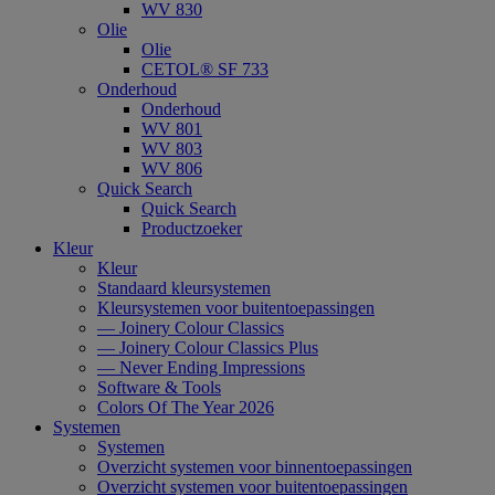
WV 830
Olie
Olie
CETOL® SF 733
Onderhoud
Onderhoud
WV 801
WV 803
WV 806
Quick Search
Quick Search
Productzoeker
Kleur
Kleur
Standaard kleursystemen
Kleursystemen voor buitentoepassingen
— Joinery Colour Classics
— Joinery Colour Classics Plus
— Never Ending Impressions
Software & Tools
Colors Of The Year 2026
Systemen
Systemen
Overzicht systemen voor binnentoepassingen
Overzicht systemen voor buitentoepassingen