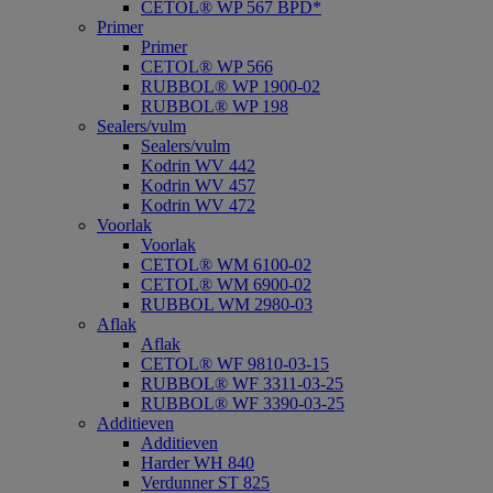
CETOL® WP 567 BPD*
Primer
Primer
CETOL® WP 566
RUBBOL® WP 1900-02
RUBBOL® WP 198
Sealers/vulm
Sealers/vulm
Kodrin WV 442
Kodrin WV 457
Kodrin WV 472
Voorlak
Voorlak
CETOL® WM 6100-02
CETOL® WM 6900-02
RUBBOL WM 2980-03
Aflak
Aflak
CETOL® WF 9810-03-15
RUBBOL® WF 3311-03-25
RUBBOL® WF 3390-03-25
Additieven
Additieven
Harder WH 840
Verdunner ST 825