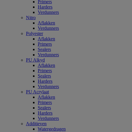
Primers
Harders
Verdunners
Nitro
Aflakken
Verdunners
Polyester
Aflakken
Primers
Sealers
Verdunners
PU Alkyd
Aflakken
Primers
Sealers
Harders
Verdunners
PU Acrylaat
Aflakken
Primers
Sealers
Harders
Verdunners
Additieven
Watergedragen