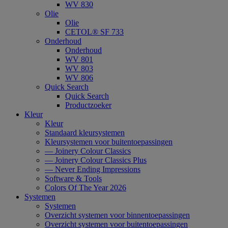
WV 830
Olie
Olie
CETOL® SF 733
Onderhoud
Onderhoud
WV 801
WV 803
WV 806
Quick Search
Quick Search
Productzoeker
Kleur
Kleur
Standaard kleursystemen
Kleursystemen voor buitentoepassingen
— Joinery Colour Classics
— Joinery Colour Classics Plus
— Never Ending Impressions
Software & Tools
Colors Of The Year 2026
Systemen
Systemen
Overzicht systemen voor binnentoepassingen
Overzicht systemen voor buitentoepassingen