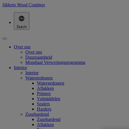
Sikkens Wood Coatings
Dutch
Over ons
Over ons
Duurzaamheid
Mondiaal Verweringsprogramma
Interior
Interior
Watergedragen
Watergedragen
Aflakken
Primers
Vulmiddelen
Sealers
Harders
Zuurhardend
Zuurhardend
Aflakken