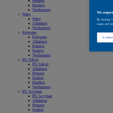
Primers
Harders
Verdunners
We respect
Nitro
Nitro
By clicking “
Aflakken
usage, and ass
Verdunners
Polyester
Polyester
Cookies
Aflakken
Primers
Sealers
Verdunners
PU Alkyd
PU Alkyd
Aflakken
Primers
Sealers
Harders
Verdunners
PU Acrylaat
PU Acrylaat
Aflakken
Primers
Sealers