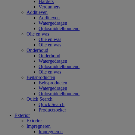
Harders
Verdunners
Additieven
Additieven
Watergedragen
Oplosmiddelhoudend
Olie en was
Olie en was
Olie en was
Onderhoud
Onderhoud
Watergedragen
Oplosmiddelhoudend
Olie en was
Beitsproducten
Beitsproducten
Watergedragen
Oplosmiddelhoudend
Quick Search
Quick Search
Productzoeker
Exterior
Exterior
Impregneren
Impregneren