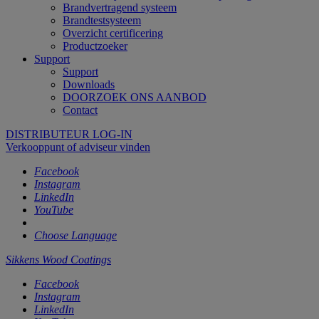
Brandvertragend systeem
Brandtestsysteem
Overzicht certificering
Productzoeker
Support
Support
Downloads
DOORZOEK ONS AANBOD
Contact
DISTRIBUTEUR LOG-IN
Verkooppunt of adviseur vinden
Facebook
Instagram
LinkedIn
YouTube
Choose Language
Sikkens Wood Coatings
Facebook
Instagram
LinkedIn