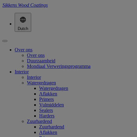
Sikkens Wood Coatings
Dutch
Over ons
Over ons
Duurzaamheid
Mondiaal Verweringsprogramma
Interior
Interior
Watergedragen
Watergedragen
Aflakken
Primers
Vulmiddelen
Sealers
Harders
Zuurhardend
Zuurhardend
Aflakken