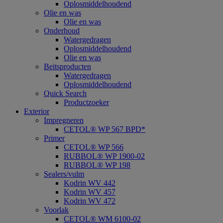
Oplosmiddelhoudend
Olie en was
Olie en was
Onderhoud
Watergedragen
Oplosmiddelhoudend
Olie en was
Beitsproducten
Watergedragen
Oplosmiddelhoudend
Quick Search
Productzoeker
Exterior
Impregneren
CETOL® WP 567 BPD*
Primer
CETOL® WP 566
RUBBOL® WP 1900-02
RUBBOL® WP 198
Sealers/vulm
Kodrin WV 442
Kodrin WV 457
Kodrin WV 472
Voorlak
CETOL® WM 6100-02