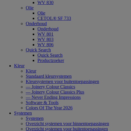
WV 830
Olie
Olie
CETOL® SF 733
Onderhoud
Onderhoud
WV 801
WV 803
WV 806
Quick Search
Quick Search
Productzoeker
Kleur
Kleur
Standaard kleursystemen
Kleursystemen voor buitentoepassingen
— Joinery Colour Classics
— Joinery Colour Classics Plus
— Never Ending Impressions
Software & Tools
Colors Of The Year 2026
Systemen
Systemen
Overzicht systemen voor binnentoepassingen
Overzicht systemen voor buitentoepassingen