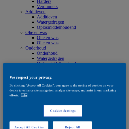
Harders
Verdunners
Additieven
Additieven
Watergedragen
Oplosmiddelhoudend
Olie en was
Olie en was
Olie en was
Onderhoud
Onderhoud
Watergedragen
Oplosmiddelhoudend
Olie en was
Beitsproducten
We respect your privacy.
Beitsproducten
Watergedragen
By clicking “Accept All Cookies”, you agree to the storing of cookies on your
Oplosmiddelhoudend
device to enhance site navigation, analyze site usage, and assist in our marketing
Quick Search
efforts.
Info
Quick Search
Productzoeker
Exterior
Cookies Settings
Exterior
Impregneren
Impregneren
Accept All Cookies
Reject All