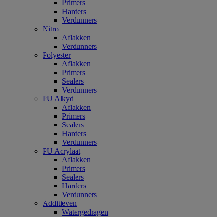
Primers
Harders
Verdunners
Nitro
Aflakken
Verdunners
Polyester
Aflakken
Primers
Sealers
Verdunners
PU Alkyd
Aflakken
Primers
Sealers
Harders
Verdunners
PU Acrylaat
Aflakken
Primers
Sealers
Harders
Verdunners
Additieven
Watergedragen