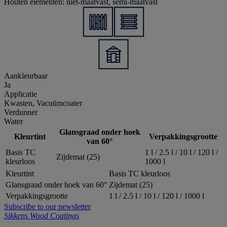
Houten elementen: niet-maatvast, semi-maatvast
Aankleurbaar
Ja
Applicatie
Kwasten, Vacuümcoater
Verdunner
Water
Glansgraad onder hoek
Kleurtint
Verpakkingsgrootte
van 60°
Basis TC
1 l / 2.5 l / 10 l / 120 l /
Zijdemat (25)
kleurloos
1000 l
Kleurtint
Basis TC kleurloos
Glansgraad onder hoek van 60°
Zijdemat (25)
Verpakkingsgrootte
1 l / 2.5 l / 10 l / 120 l / 1000 l
Subscribe to our newsletter
Sikkens Wood Coatings