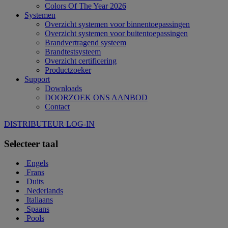
Colors Of The Year 2026
Systemen
Overzicht systemen voor binnentoepassingen
Overzicht systemen voor buitentoepassingen
Brandvertragend systeem
Brandtestsysteem
Overzicht certificering
Productzoeker
Support
Downloads
DOORZOEK ONS AANBOD
Contact
DISTRIBUTEUR LOG-IN
Selecteer taal
Engels
Frans
Duits
Nederlands
Italiaans
Spaans
Pools