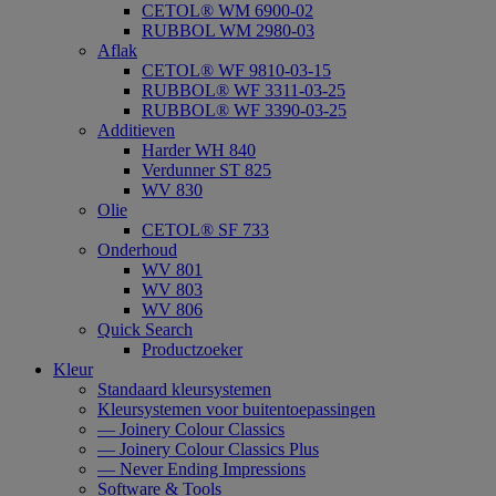
CETOL® WM 6900-02
RUBBOL WM 2980-03
Aflak
CETOL® WF 9810-03-15
RUBBOL® WF 3311-03-25
RUBBOL® WF 3390-03-25
Additieven
Harder WH 840
Verdunner ST 825
WV 830
Olie
CETOL® SF 733
Onderhoud
WV 801
WV 803
WV 806
Quick Search
Productzoeker
Kleur
Standaard kleursystemen
Kleursystemen voor buitentoepassingen
— Joinery Colour Classics
— Joinery Colour Classics Plus
— Never Ending Impressions
Software & Tools