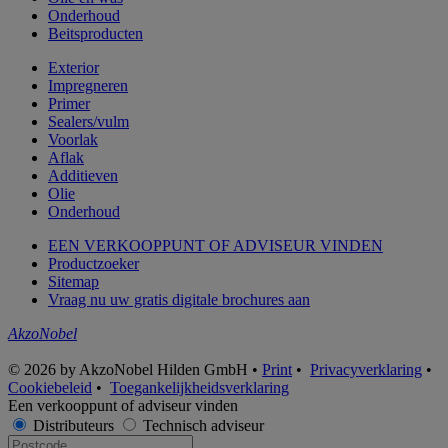
Onderhoud
Beitsproducten
Exterior
Impregneren
Primer
Sealers/vulm
Voorlak
Aflak
Additieven
Olie
Onderhoud
EEN VERKOOPPUNT OF ADVISEUR VINDEN
Productzoeker
Sitemap
Vraag nu uw gratis digitale brochures aan
AkzoNobel
© 2026 by AkzoNobel Hilden GmbH •
Print
•
Privacyverklaring
•
Cookiebeleid
•
Toegankelijkheidsverklaring
Een verkooppunt of adviseur vinden
Distributeurs
Technisch adviseur