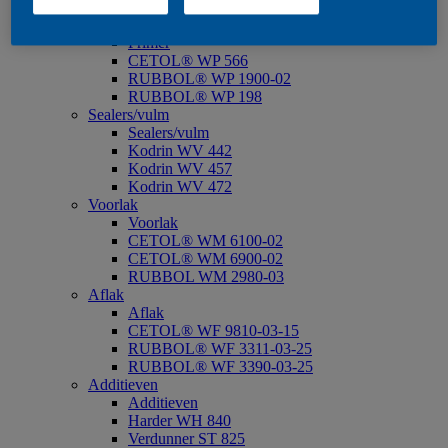
CETOL® WP 567 BPD*
Primer
Primer
CETOL® WP 566
RUBBOL® WP 1900-02
RUBBOL® WP 198
Sealers/vulm
Sealers/vulm
Kodrin WV 442
Kodrin WV 457
Kodrin WV 472
Voorlak
Voorlak
CETOL® WM 6100-02
CETOL® WM 6900-02
RUBBOL WM 2980-03
Aflak
Aflak
CETOL® WF 9810-03-15
RUBBOL® WF 3311-03-25
RUBBOL® WF 3390-03-25
Additieven
Additieven
Harder WH 840
Verdunner ST 825