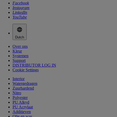
Facebook
Instagram
LinkedIn
YouTube
Dutch
Over ons
Kleur
Systemen
Support
DISTRIBUTOR LOG IN
Cookie Settings
Interior
Watergedragen
Zuurhardend
Nitro
Polyester
PU Alkyd
PU Acrylaat
Additieven
Olie en was