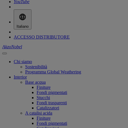
YouTube
Italiano
ACCESSO DISTRIBUTORE
AkzoNobel
Chi siamo
Sostenibilità
Programma Global Weathering
Interior
Base acqua
Finiture
Fondi pigmentati
Stucchi
Fondi trasparenti
Catalizzatori
A catalisi acida
Finiture
Fondi pigmentati