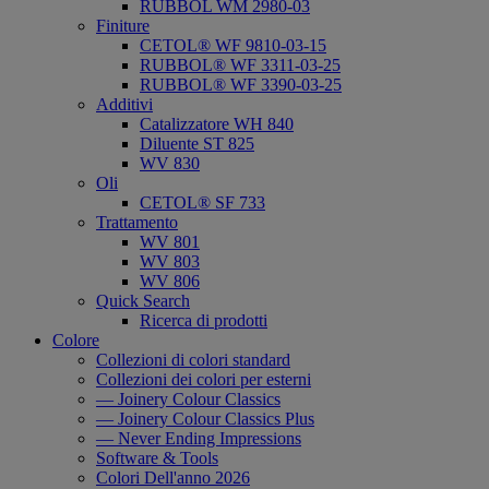
RUBBOL WM 2980-03
Finiture
CETOL® WF 9810-03-15
RUBBOL® WF 3311-03-25
RUBBOL® WF 3390-03-25
Additivi
Catalizzatore WH 840
Diluente ST 825
WV 830
Oli
CETOL® SF 733
Trattamento
WV 801
WV 803
WV 806
Quick Search
Ricerca di prodotti
Colore
Collezioni di colori standard
Collezioni dei colori per esterni
— Joinery Colour Classics
— Joinery Colour Classics Plus
— Never Ending Impressions
Software & Tools
Colori Dell'anno 2026