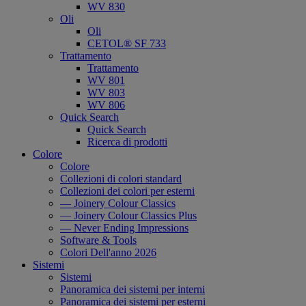
WV 830
Oli
Oli
CETOL® SF 733
Trattamento
Trattamento
WV 801
WV 803
WV 806
Quick Search
Quick Search
Ricerca di prodotti
Colore
Colore
Collezioni di colori standard
Collezioni dei colori per esterni
— Joinery Colour Classics
— Joinery Colour Classics Plus
— Never Ending Impressions
Software & Tools
Colori Dell'anno 2026
Sistemi
Sistemi
Panoramica dei sistemi per interni
Panoramica dei sistemi per esterni