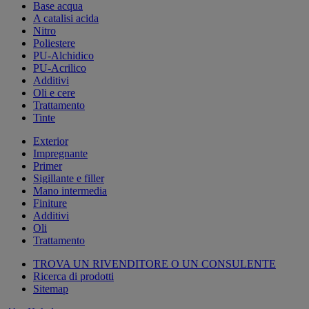
Base acqua
A catalisi acida
Nitro
Poliestere
PU-Alchidico
PU-Acrilico
Additivi
Oli e cere
Trattamento
Tinte
Exterior
Impregnante
Primer
Sigillante e filler
Mano intermedia
Finiture
Additivi
Oli
Trattamento
TROVA UN RIVENDITORE O UN CONSULENTE
Ricerca di prodotti
Sitemap