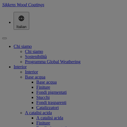
Sikkens Wood Coatings
Italian
Chi siamo
Chi siamo
Sostenibilità
Programma Global Weathering
Interior
Interior
Base acqua
Base acqua
Finiture
Fondi pigmentati
Stucchi
Fondi trasparenti
Catalizzatori
A catalisi acida
A catalisi acida
Finiture