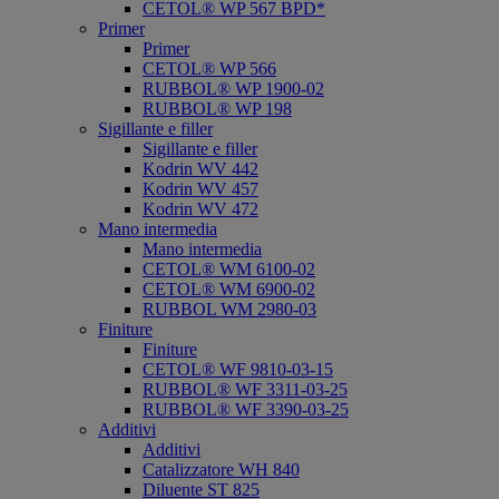
CETOL® WP 567 BPD*
Primer
Primer
CETOL® WP 566
RUBBOL® WP 1900-02
RUBBOL® WP 198
Sigillante e filler
Sigillante e filler
Kodrin WV 442
Kodrin WV 457
Kodrin WV 472
Mano intermedia
Mano intermedia
CETOL® WM 6100-02
CETOL® WM 6900-02
RUBBOL WM 2980-03
Finiture
Finiture
CETOL® WF 9810-03-15
RUBBOL® WF 3311-03-25
RUBBOL® WF 3390-03-25
Additivi
Additivi
Catalizzatore WH 840
Diluente ST 825