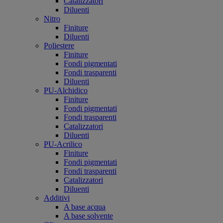
Catalizzatori
Diluenti
Nitro
Finiture
Diluenti
Poliestere
Finiture
Fondi pigmentati
Fondi trasparenti
Diluenti
PU-Alchidico
Finiture
Fondi pigmentati
Fondi trasparenti
Catalizzatori
Diluenti
PU-Acrilico
Finiture
Fondi pigmentati
Fondi trasparenti
Catalizzatori
Diluenti
Additivi
A base acqua
A base solvente