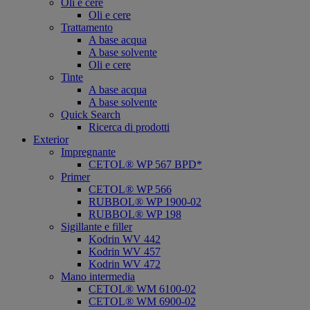
Oli e cere
Oli e cere
Trattamento
A base acqua
A base solvente
Oli e cere
Tinte
A base acqua
A base solvente
Quick Search
Ricerca di prodotti
Exterior
Impregnante
CETOL® WP 567 BPD*
Primer
CETOL® WP 566
RUBBOL® WP 1900-02
RUBBOL® WP 198
Sigillante e filler
Kodrin WV 442
Kodrin WV 457
Kodrin WV 472
Mano intermedia
CETOL® WM 6100-02
CETOL® WM 6900-02