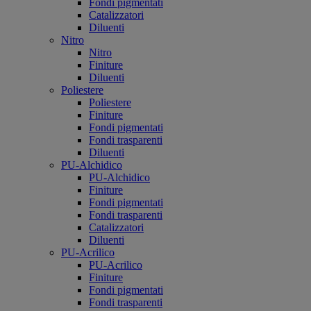
Fondi pigmentati
Catalizzatori
Diluenti
Nitro
Nitro
Finiture
Diluenti
Poliestere
Poliestere
Finiture
Fondi pigmentati
Fondi trasparenti
Diluenti
PU-Alchidico
PU-Alchidico
Finiture
Fondi pigmentati
Fondi trasparenti
Catalizzatori
Diluenti
PU-Acrilico
PU-Acrilico
Finiture
Fondi pigmentati
Fondi trasparenti