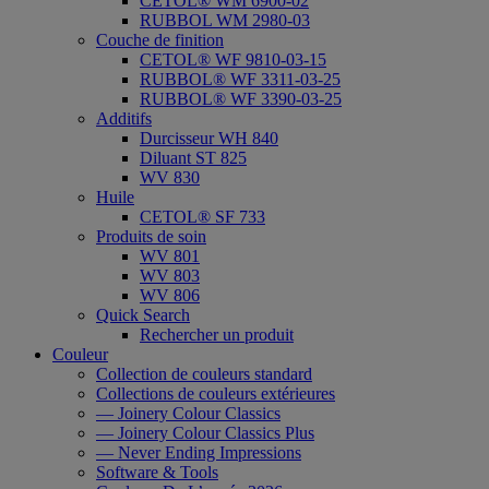
CETOL® WM 6900-02
RUBBOL WM 2980-03
Couche de finition
CETOL® WF 9810-03-15
RUBBOL® WF 3311-03-25
RUBBOL® WF 3390-03-25
Additifs
Durcisseur WH 840
Diluant ST 825
WV 830
Huile
CETOL® SF 733
Produits de soin
WV 801
WV 803
WV 806
Quick Search
Rechercher un produit
Couleur
Collection de couleurs standard
Collections de couleurs extérieures
— Joinery Colour Classics
— Joinery Colour Classics Plus
— Never Ending Impressions
Software & Tools