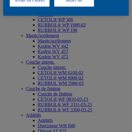
Accept All Cookies
Reject All
CETOL® WP 567 BPD*
Primaire
Primaire
CETOL® WP 566
RUBBOL® WP 1900-02
RUBBOL® WP 198
Mastic/scellement
Mastic/scellement
Kodrin WV 442
Kodrin WV 457
Kodrin WV 472
Couche interm.
Couche interm.
CETOL® WM 6100-02
CETOL® WM 6900-02
RUBBOL WM 2980-03
Couche de finition
Couche de finition
CETOL® WF 9810-03-15
RUBBOL® WF 3311-03-25
RUBBOL® WF 3390-03-25
Additifs
Additifs
Durcisseur WH 840
Diluant ST 825