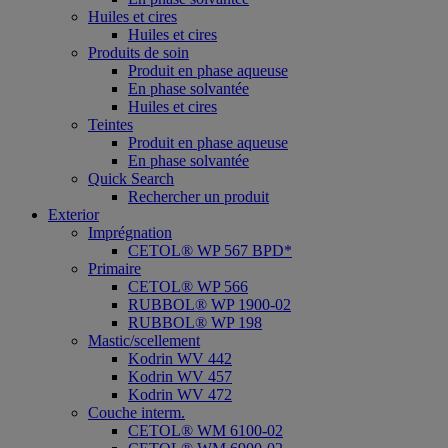
Huiles et cires
Huiles et cires
Produits de soin
Produit en phase aqueuse
En phase solvantée
Huiles et cires
Teintes
Produit en phase aqueuse
En phase solvantée
Quick Search
Rechercher un produit
Exterior
Imprégnation
CETOL® WP 567 BPD*
Primaire
CETOL® WP 566
RUBBOL® WP 1900-02
RUBBOL® WP 198
Mastic/scellement
Kodrin WV 442
Kodrin WV 457
Kodrin WV 472
Couche interm.
CETOL® WM 6100-02