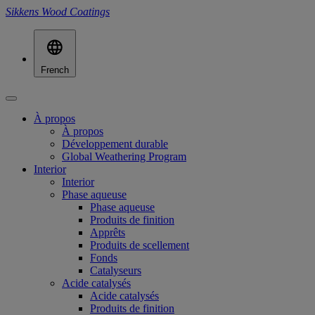
Sikkens Wood Coatings
French
À propos
À propos
Développement durable
Global Weathering Program
Interior
Interior
Phase aqueuse
Phase aqueuse
Produits de finition
Apprêts
Produits de scellement
Fonds
Catalyseurs
Acide catalysés
Acide catalysés
Produits de finition