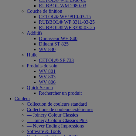
CETOL® WM 6900-02
RUBBOL WM 2980-03
Couche de finition
CETOL® WF 9810-03-15
RUBBOL® WF 3311-03-25
RUBBOL® WF 3390-03-25
Additifs
Durcisseur WH 840
Diluant ST 825
WV 830
Huile
CETOL® SF 733
Produits de soin
WV 801
WV 803
WV 806
Quick Search
Rechercher un produit
Couleur
Collection de couleurs standard
Collections de couleurs extérieures
— Joinery Colour Classics
— Joinery Colour Classics Plus
— Never Ending Impressions
Software & Tools