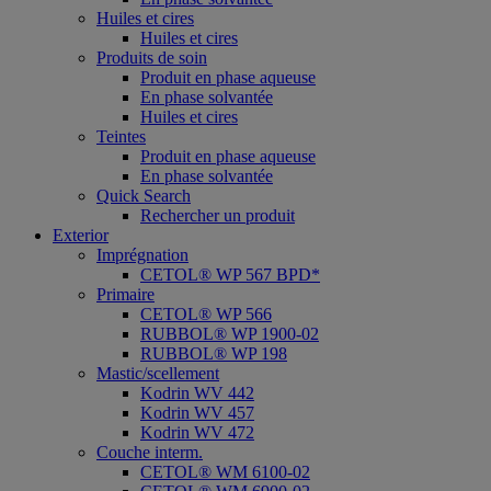
Huiles et cires
Huiles et cires
Produits de soin
Produit en phase aqueuse
En phase solvantée
Huiles et cires
Teintes
Produit en phase aqueuse
En phase solvantée
Quick Search
Rechercher un produit
Exterior
Imprégnation
CETOL® WP 567 BPD*
Primaire
CETOL® WP 566
RUBBOL® WP 1900-02
RUBBOL® WP 198
Mastic/scellement
Kodrin WV 442
Kodrin WV 457
Kodrin WV 472
Couche interm.
CETOL® WM 6100-02