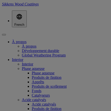
Sikkens Wood Coatings
French
À propos
À propos
Développement durable
Global Weathering Program
Interior
Interior
Phase aqueuse
Phase aqueuse
Produits de finition
Apprêts
Produits de scellement
Fonds
Catalyseurs
Acide catalysés
Acide catalysés
Produits de finition