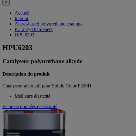
×
Accueil
Interior
Alkyd-based polyurethane coatings
PU alkyd hardeners
HPU6203
HPU6203
Catalyseur polyuréthane alkyde
Description du produit
Catalyseur alternatif pour Solido Color P320H.
Meilleure élasticité
Fiche de données de sécurité