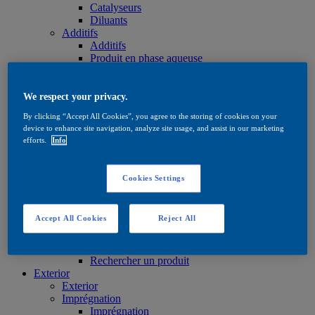
Catalyseurs
Diluants
Additifs
Additifs
Produit en phase aqueuse
En phase solvantée
Huiles et cires
Huiles et cires
We respect your privacy.
Huiles et cires
By clicking “Accept All Cookies”, you agree to the storing of cookies on your
Produits de soin
device to enhance site navigation, analyze site usage, and assist in our marketing
Produits de soin
efforts.
Info
Produit en phase aqueuse
En phase solvantée
Huiles et cires
Cookies Settings
Teintes
Teintes
Produit en phase aqueuse
Accept All Cookies
Reject All
En phase solvantée
Quick Search
Quick Search
Rechercher un produit
Exterior
Exterior
Imprégnation
Imprégnation