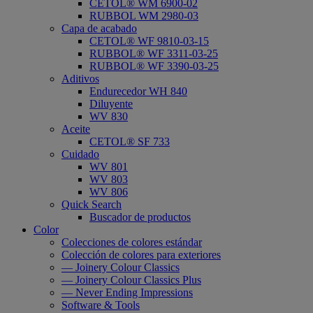
CETOL® WM 6900-02
RUBBOL WM 2980-03
Capa de acabado
CETOL® WF 9810-03-15
RUBBOL® WF 3311-03-25
RUBBOL® WF 3390-03-25
Aditivos
Endurecedor WH 840
Diluyente
WV 830
Aceite
CETOL® SF 733
Cuidado
WV 801
WV 803
WV 806
Quick Search
Buscador de productos
Color
Colecciones de colores estándar
Colección de colores para exteriores
— Joinery Colour Classics
— Joinery Colour Classics Plus
— Never Ending Impressions
Software & Tools