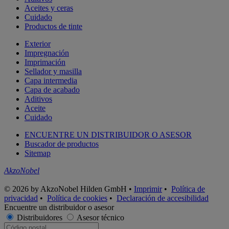
Aceites y ceras
Cuidado
Productos de tinte
Exterior
Impregnación
Imprimación
Sellador y masilla
Capa intermedia
Capa de acabado
Aditivos
Aceite
Cuidado
ENCUENTRE UN DISTRIBUIDOR O ASESOR
Buscador de productos
Sitemap
AkzoNobel
© 2026 by AkzoNobel Hilden GmbH •
Imprimir
•
Política de
privacidad
•
Política de cookies
•
Declaración de accesibilidad
Encuentre un distribuidor o asesor
Distribuidores
Asesor técnico