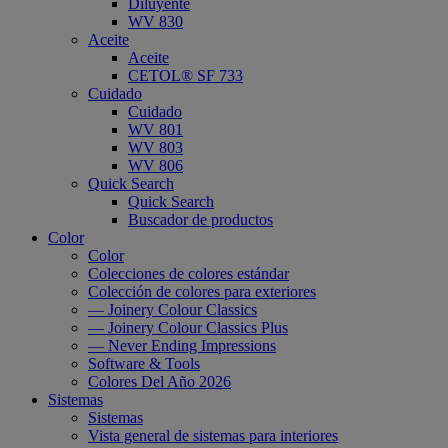
Diluyente
WV 830
Aceite
Aceite
CETOL® SF 733
Cuidado
Cuidado
WV 801
WV 803
WV 806
Quick Search
Quick Search
Buscador de productos
Color
Color
Colecciones de colores estándar
Colección de colores para exteriores
— Joinery Colour Classics
— Joinery Colour Classics Plus
— Never Ending Impressions
Software & Tools
Colores Del Año 2026
Sistemas
Sistemas
Vista general de sistemas para interiores