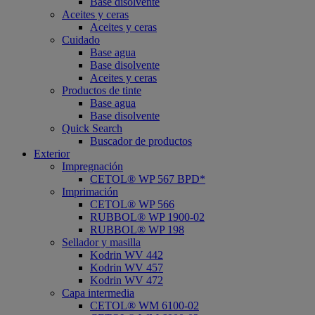
Base disolvente
Aceites y ceras
Aceites y ceras
Cuidado
Base agua
Base disolvente
Aceites y ceras
Productos de tinte
Base agua
Base disolvente
Quick Search
Buscador de productos
Exterior
Impregnación
CETOL® WP 567 BPD*
Imprimación
CETOL® WP 566
RUBBOL® WP 1900-02
RUBBOL® WP 198
Sellador y masilla
Kodrin WV 442
Kodrin WV 457
Kodrin WV 472
Capa intermedia
CETOL® WM 6100-02