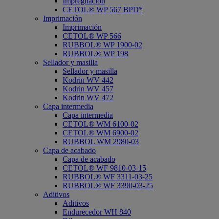
Impregnación
CETOL® WP 567 BPD*
Imprimación
Imprimación
CETOL® WP 566
RUBBOL® WP 1900-02
RUBBOL® WP 198
Sellador y masilla
Sellador y masilla
Kodrin WV 442
Kodrin WV 457
Kodrin WV 472
Capa intermedia
Capa intermedia
CETOL® WM 6100-02
CETOL® WM 6900-02
RUBBOL WM 2980-03
Capa de acabado
Capa de acabado
CETOL® WF 9810-03-15
RUBBOL® WF 3311-03-25
RUBBOL® WF 3390-03-25
Aditivos
Aditivos
Endurecedor WH 840