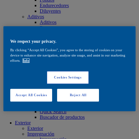
Endurecedores
Diluyentes
Aditivos
Aditivos
Base agua
Base disolvente
Aceites y ceras
We respect your privacy.
Aceites y ceras
Aceites y ceras
By clicking “Accept All Cookies”, you agree to the storing of cookies on your
Cuidado
device to enhance site navigation, analyze site usage, and assist in our marketing
Cuidado
efforts.
Info
Base agua
Base disolvente
Aceites y ceras
Cookies Settings
Productos de tinte
Productos de tinte
Base agua
Accept All Cookies
Reject All
Base disolvente
Quick Search
Quick Search
Buscador de productos
Exterior
Exterior
Impregnación