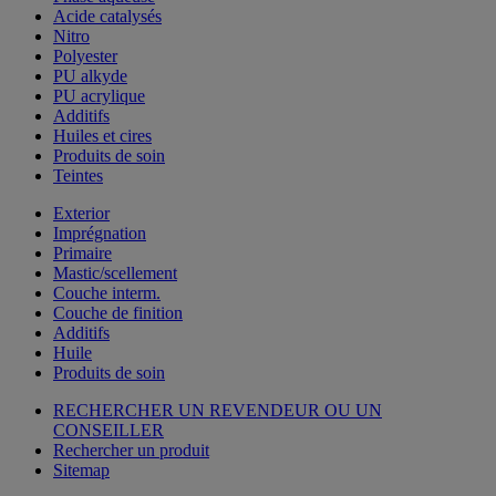
Acide catalysés
Nitro
Polyester
PU alkyde
PU acrylique
Additifs
Huiles et cires
Produits de soin
Teintes
Exterior
Imprégnation
Primaire
Mastic/scellement
Couche interm.
Couche de finition
Additifs
Huile
Produits de soin
RECHERCHER UN REVENDEUR OU UN
CONSEILLER
Rechercher un produit
Sitemap