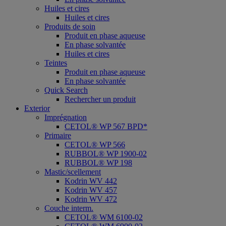
Huiles et cires
Huiles et cires
Produits de soin
Produit en phase aqueuse
En phase solvantée
Huiles et cires
Teintes
Produit en phase aqueuse
En phase solvantée
Quick Search
Rechercher un produit
Exterior
Imprégnation
CETOL® WP 567 BPD*
Primaire
CETOL® WP 566
RUBBOL® WP 1900-02
RUBBOL® WP 198
Mastic/scellement
Kodrin WV 442
Kodrin WV 457
Kodrin WV 472
Couche interm.
CETOL® WM 6100-02