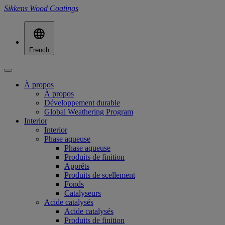
Sikkens Wood Coatings
French
À propos
À propos
Développement durable
Global Weathering Program
Interior
Interior
Phase aqueuse
Phase aqueuse
Produits de finition
Apprêts
Produits de scellement
Fonds
Catalyseurs
Acide catalysés
Acide catalysés
Produits de finition