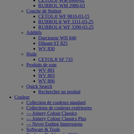
CETOL® WM 6900-02
RUBBOL WM 2980-03
Couche de finition
CETOL® WF 9810-03-15
RUBBOL® WF 3311-03-25
RUBBOL® WF 3390-03-25
Additifs
Durcisseur WH 840
Diluant ST 825
WV 830
Huile
CETOL® SF 733
Produits de soin
WV 801
WV 803
WV 806
Quick Search
Rechercher un produit
Couleur
Collection de couleurs standard
Collections de couleurs extérieures
— Joinery Colour Classics
— Joinery Colour Classics Plus
— Never Ending Impressions
Software & Tools