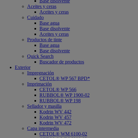
Base disolvente
Aceites y ceras
Aceites y ceras
Cuidado
Base agua
Base disolvente
Aceites y ceras
Productos de tinte
Base agua
Base disolvente
Quick Search
Buscador de productos
Exterior
Impregnación
CETOL® WP 567 BPD*
Imprimación
CETOL® WP 566
RUBBOL® WP 1900-02
RUBBOL® WP 198
Sellador y masilla
Kodrin WV 442
Kodrin WV 457
Kodrin WV 472
Capa intermedia
CETOL® WM 6100-02