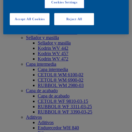
Impregnación
Cookies Settings
CETOL® WP 567 BPD*
Imprimación
Imprimación
Accept All Cookies
Reject All
CETOL® WP 566
RUBBOL® WP 1900-02
RUBBOL® WP 198
Sellador y masilla
Sellador y masilla
Kodrin WV 442
Kodrin WV 457
Kodrin WV 472
Capa intermedia
Capa intermedia
CETOL® WM 6100-02
CETOL® WM 6900-02
RUBBOL WM 2980-03
Capa de acabado
Capa de acabado
CETOL® WF 9810-03-15
RUBBOL® WF 3311-03-25
RUBBOL® WF 3390-03-25
Aditivos
Aditivos
Endurecedor WH 840