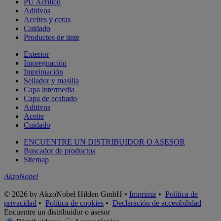
PU Acrílico
Aditivos
Aceites y ceras
Cuidado
Productos de tinte
Exterior
Impregnación
Imprimación
Sellador y masilla
Capa intermedia
Capa de acabado
Aditivos
Aceite
Cuidado
ENCUENTRE UN DISTRIBUIDOR O ASESOR
Buscador de productos
Sitemap
AkzoNobel
© 2026 by AkzoNobel Hilden GmbH •
Imprimir
•
Política de
privacidad
•
Política de cookies
•
Declaración de accesibilidad
Encuentre un distribuidor o asesor