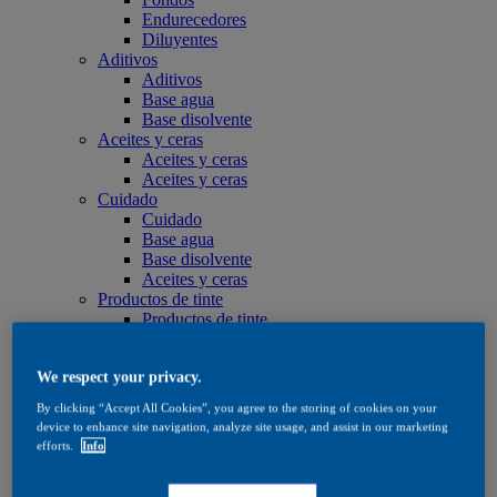
Endurecedores
Diluyentes
Aditivos
Aditivos
Base agua
Base disolvente
Aceites y ceras
Aceites y ceras
Aceites y ceras
Cuidado
Cuidado
Base agua
Base disolvente
Aceites y ceras
Productos de tinte
Productos de tinte
Base agua
Base disolvente
We respect your privacy.
Quick Search
Quick Search
By clicking “Accept All Cookies”, you agree to the storing of cookies on your
Buscador de productos
device to enhance site navigation, analyze site usage, and assist in our marketing
Exterior
efforts.
Info
Exterior
Impregnación