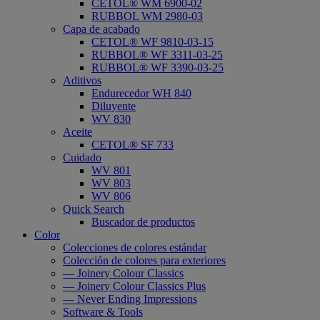
CETOL® WM 6900-02
RUBBOL WM 2980-03
Capa de acabado
CETOL® WF 9810-03-15
RUBBOL® WF 3311-03-25
RUBBOL® WF 3390-03-25
Aditivos
Endurecedor WH 840
Diluyente
WV 830
Aceite
CETOL® SF 733
Cuidado
WV 801
WV 803
WV 806
Quick Search
Buscador de productos
Color
Colecciones de colores estándar
Colección de colores para exteriores
— Joinery Colour Classics
— Joinery Colour Classics Plus
— Never Ending Impressions
Software & Tools