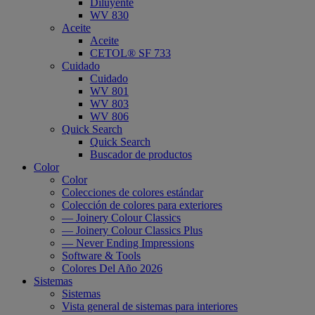
Diluyente
WV 830
Aceite
Aceite
CETOL® SF 733
Cuidado
Cuidado
WV 801
WV 803
WV 806
Quick Search
Quick Search
Buscador de productos
Color
Color
Colecciones de colores estándar
Colección de colores para exteriores
— Joinery Colour Classics
— Joinery Colour Classics Plus
— Never Ending Impressions
Software & Tools
Colores Del Año 2026
Sistemas
Sistemas
Vista general de sistemas para interiores