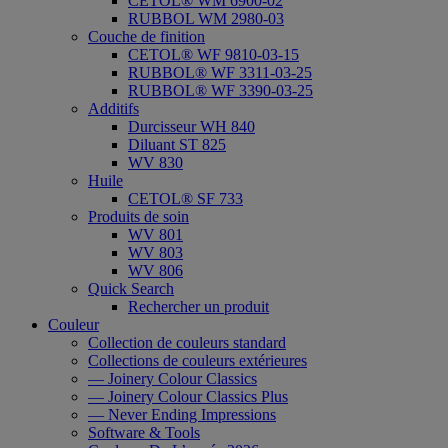
CETOL® WM 6900-02
RUBBOL WM 2980-03
Couche de finition
CETOL® WF 9810-03-15
RUBBOL® WF 3311-03-25
RUBBOL® WF 3390-03-25
Additifs
Durcisseur WH 840
Diluant ST 825
WV 830
Huile
CETOL® SF 733
Produits de soin
WV 801
WV 803
WV 806
Quick Search
Rechercher un produit
Couleur
Collection de couleurs standard
Collections de couleurs extérieures
— Joinery Colour Classics
— Joinery Colour Classics Plus
— Never Ending Impressions
Software & Tools