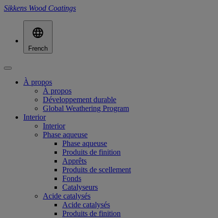
Sikkens Wood Coatings
French
À propos
À propos
Développement durable
Global Weathering Program
Interior
Interior
Phase aqueuse
Phase aqueuse
Produits de finition
Apprêts
Produits de scellement
Fonds
Catalyseurs
Acide catalysés
Acide catalysés
Produits de finition