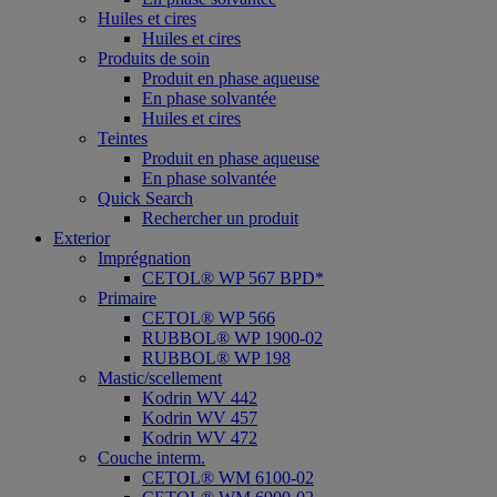
Huiles et cires
Huiles et cires
Produits de soin
Produit en phase aqueuse
En phase solvantée
Huiles et cires
Teintes
Produit en phase aqueuse
En phase solvantée
Quick Search
Rechercher un produit
Exterior
Imprégnation
CETOL® WP 567 BPD*
Primaire
CETOL® WP 566
RUBBOL® WP 1900-02
RUBBOL® WP 198
Mastic/scellement
Kodrin WV 442
Kodrin WV 457
Kodrin WV 472
Couche interm.
CETOL® WM 6100-02