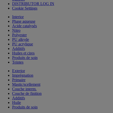
DISTRIBUTOR LOG IN
Cookie Settings
Interior
Phase aqueuse
Acide catalysés
Nitro
Polyester
PU alkyde
PU acrylique
Additifs
Huiles et cires
Produits de soin
Teintes
Exterior
Imprégnation
Primaire
Mastic/scellement
Couche interm.
Couche de finition
Additifs
Huile
Produits de soin