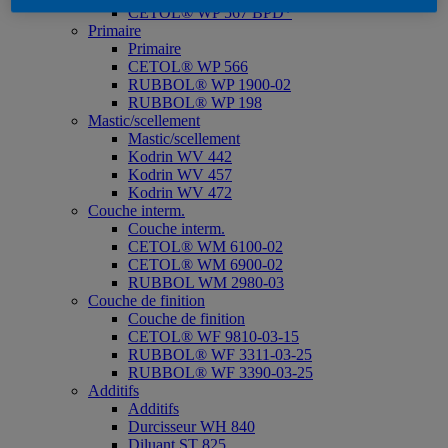
CETOL® WP 567 BPD*
Primaire
Primaire
CETOL® WP 566
RUBBOL® WP 1900-02
RUBBOL® WP 198
Mastic/scellement
Mastic/scellement
Kodrin WV 442
Kodrin WV 457
Kodrin WV 472
Couche interm.
Couche interm.
CETOL® WM 6100-02
CETOL® WM 6900-02
RUBBOL WM 2980-03
Couche de finition
Couche de finition
CETOL® WF 9810-03-15
RUBBOL® WF 3311-03-25
RUBBOL® WF 3390-03-25
Additifs
Additifs
Durcisseur WH 840
Diluant ST 825