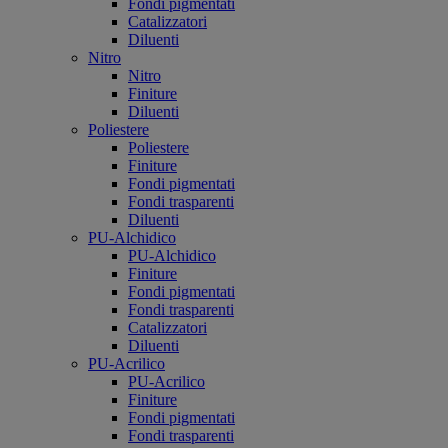
Fondi pigmentati
Catalizzatori
Diluenti
Nitro
Nitro
Finiture
Diluenti
Poliestere
Poliestere
Finiture
Fondi pigmentati
Fondi trasparenti
Diluenti
PU-Alchidico
PU-Alchidico
Finiture
Fondi pigmentati
Fondi trasparenti
Catalizzatori
Diluenti
PU-Acrilico
PU-Acrilico
Finiture
Fondi pigmentati
Fondi trasparenti