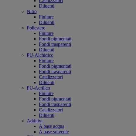
Catalizzatori
Diluenti
Nitro
Finiture
Diluenti
Poliestere
Finiture
Fondi pigmentati
Fondi trasparenti
Diluenti
PU-Alchidico
Finiture
Fondi pigmentati
Fondi trasparenti
Catalizzatori
Diluenti
PU-Acrilico
Finiture
Fondi pigmentati
Fondi trasparenti
Catalizzatori
Diluenti
Additivi
A base acqua
A base solvente