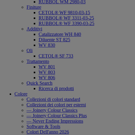
RUBBOL WM 2980-03
Finiture
CETOL® WF 9810-03-15
RUBBOL® WF 3311-03-25
RUBBOL® WF 3390-03-25
Additivi
Catalizzatore WH 840
Diluente ST 825
WV 830
Oli
CETOL® SF 733
Trattamento
WV 801
WV 803
WV 806
Quick Search
Ricerca di prodotti
Colore
Collezioni di colori standard
Collezioni dei colori per esterni
— Joinery Colour Classics
— Joinery Colour Classics Plus
— Never Ending Impressions
Software & Tools
Colori Dell'anno 2026