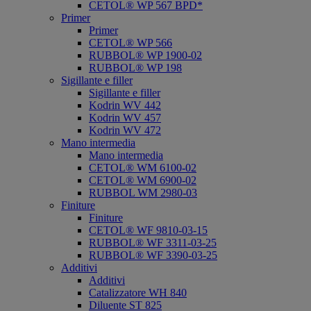
CETOL® WP 567 BPD*
Primer
Primer
CETOL® WP 566
RUBBOL® WP 1900-02
RUBBOL® WP 198
Sigillante e filler
Sigillante e filler
Kodrin WV 442
Kodrin WV 457
Kodrin WV 472
Mano intermedia
Mano intermedia
CETOL® WM 6100-02
CETOL® WM 6900-02
RUBBOL WM 2980-03
Finiture
Finiture
CETOL® WF 9810-03-15
RUBBOL® WF 3311-03-25
RUBBOL® WF 3390-03-25
Additivi
Additivi
Catalizzatore WH 840
Diluente ST 825