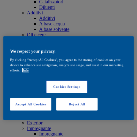
Catalizzatori
Diluenti
Additivi
Additivi
A base acqua
A base solvente
Oli e cere
Oli e cere
Oli e cere
Trattamento
We respect your privacy.
Trattamento
By clicking “Accept All Cookies”, you agree to the storing of cookies on your
A base acqua
device to enhance site navigation, analyze site usage, and assist in our marketing
A base solvente
efforts.
Info
Oli e cere
Tinte
Tinte
Cookies Settings
A base acqua
A base solvente
Quick Search
Accept All Cookies
Reject All
Quick Search
Ricerca di prodotti
Exterior
Exterior
Impregnante
Impregnante