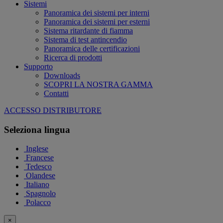
Sistemi
Panoramica dei sistemi per interni
Panoramica dei sistemi per esterni
Sistema ritardante di fiamma
Sistema di test antincendio
Panoramica delle certificazioni
Ricerca di prodotti
Supporto
Downloads
SCOPRI LA NOSTRA GAMMA
Contatti
ACCESSO DISTRIBUTORE
Seleziona lingua
Inglese
Francese
Tedesco
Olandese
Italiano
Spagnolo
Polacco
×