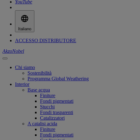
YouTube
Italiano
ACCESSO DISTRIBUTORE
AkzoNobel
Chi siamo
Sostenibilità
Programma Global Weathering
Interior
Base acqua
Finiture
Fondi pigmentati
Stucchi
Fondi trasparenti
Catalizzatori
A catalisi acida
Finiture
Fondi pigmentati