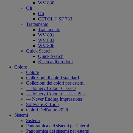
WV 830
Oli
Oli
CETOL® SF 733
Trattamento
Trattamento
WV 801
WV 803
WV 806
Quick Search
Quick Search
Ricerca di prodotti
Colore
Colore
Collezioni di colori standard
Collezioni dei colori per esterni
— Joinery Colour Classics
— Joinery Colour Classics Plus
— Never Ending Impressions
Software & Tools
Colori Dell'anno 2026
Sistemi
Sistemi
Panoramica dei sistemi per interni
Panoramica dei sistemi per esterni