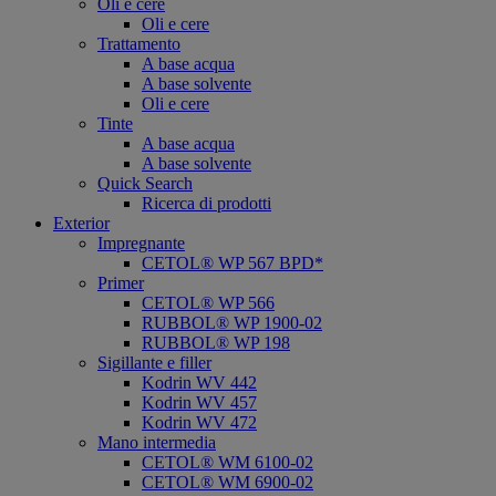
Oli e cere
Oli e cere
Trattamento
A base acqua
A base solvente
Oli e cere
Tinte
A base acqua
A base solvente
Quick Search
Ricerca di prodotti
Exterior
Impregnante
CETOL® WP 567 BPD*
Primer
CETOL® WP 566
RUBBOL® WP 1900-02
RUBBOL® WP 198
Sigillante e filler
Kodrin WV 442
Kodrin WV 457
Kodrin WV 472
Mano intermedia
CETOL® WM 6100-02
CETOL® WM 6900-02