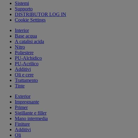
Sistemi
Supporto
DISTRIBUTOR LOG IN
Cookie Settings
Interior
Base acqua
A catalisi acida
Nitro
Poliestere
PU-Alchidico
PU-Acrilico
Additivi
Oli e cere
Trattamento
Tinte
Exterior
Impregnante
Primer
Sigillante e filler
Mano intermedia
Finiture
Additivi
Oli