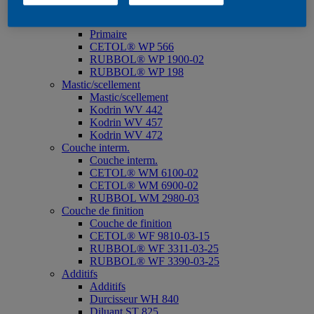
CETOL® WP 567 BPD*
Primaire
Primaire
CETOL® WP 566
RUBBOL® WP 1900-02
RUBBOL® WP 198
Mastic/scellement
Mastic/scellement
Kodrin WV 442
Kodrin WV 457
Kodrin WV 472
Couche interm.
Couche interm.
CETOL® WM 6100-02
CETOL® WM 6900-02
RUBBOL WM 2980-03
Couche de finition
Couche de finition
CETOL® WF 9810-03-15
RUBBOL® WF 3311-03-25
RUBBOL® WF 3390-03-25
Additifs
Additifs
Durcisseur WH 840
Diluant ST 825