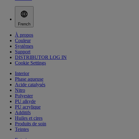
French
À propos
Couleur
Systèmes
Support
DISTRIBUTOR LOG IN
Cookie Settings
Interior
Phase aqueuse
Acide catalysés
Nitro
Polyester
PU alkyde
PU acrylique
Additifs
Huiles et cires
Produits de soin
Teintes