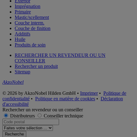
Exterior
Imprégnation
Primaire
Mastic/scellement
Couche interm.
Couche de finition
Additifs
Huile
Produits de soin
RECHERCHER UN REVENDEUR OU UN
CONSEILLER
Rechercher un produit
Sitemap
AkzoNobel
© 2026 by AkzoNobel Hilden GmbH •
Imprimer
•
Politique de
confidentialité
•
Politique en matière de cookies
•
Déclaration
d'accessibilité
Rechercher un revendeur ou un conseiller
Distributeurs
Conseiller technique