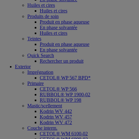
Huiles et cires
Huiles et cires
Produits de soin
Produit en phase aqueuse
En phase solvantée
Huiles et cires
Teintes
Produit en phase aqueuse
En phase solvantée
Quick Search
Rechercher un produit
Exterior
Imprégnation
CETOL® WP 567 BPD*
Primaire
CETOL® WP 566
RUBBOL® WP 1900-02
RUBBOL® WP 198
Mastic/scellement
Kodrin WV 442
Kodrin WV 457
Kodrin WV 472
Couche interm.
CETOL® WM 6100-02