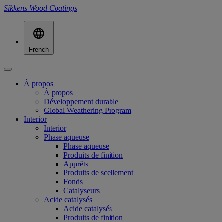
Sikkens Wood Coatings
French
À propos
À propos
Développement durable
Global Weathering Program
Interior
Interior
Phase aqueuse
Phase aqueuse
Produits de finition
Apprêts
Produits de scellement
Fonds
Catalyseurs
Acide catalysés
Acide catalysés
Produits de finition