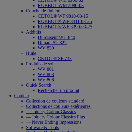
CETOL® WM 6900-02
RUBBOL WM 2980-03
Couche de finition
CETOL® WF 9810-03-15
RUBBOL® WF 3311-03-25
RUBBOL® WF 3390-03-25
Additifs
Durcisseur WH 840
Diluant ST 825
WV 830
Huile
CETOL® SF 733
Produits de soin
WV 801
WV 803
WV 806
Quick Search
Rechercher un produit
Couleur
Collection de couleurs standard
Collections de couleurs extérieures
— Joinery Colour Classics
— Joinery Colour Classics Plus
— Never Ending Impressions
Software & Tools