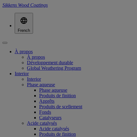
Sikkens Wood Coatings
French
À propos
À propos
Développement durable
Global Weathering Program
Interior
Interior
Phase aqueuse
Phase aqueuse
Produits de finition
Apprêts
Produits de scellement
Fonds
Catalyseurs
Acide catalysés
Acide catalysés
Produits de finition