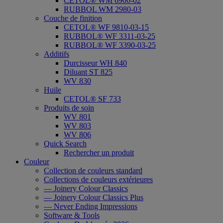
CETOL® WM 6900-02
RUBBOL WM 2980-03
Couche de finition
CETOL® WF 9810-03-15
RUBBOL® WF 3311-03-25
RUBBOL® WF 3390-03-25
Additifs
Durcisseur WH 840
Diluant ST 825
WV 830
Huile
CETOL® SF 733
Produits de soin
WV 801
WV 803
WV 806
Quick Search
Rechercher un produit
Couleur
Collection de couleurs standard
Collections de couleurs extérieures
— Joinery Colour Classics
— Joinery Colour Classics Plus
— Never Ending Impressions
Software & Tools