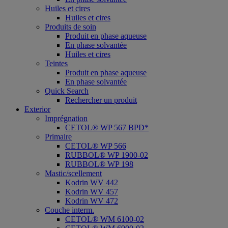
Huiles et cires
Huiles et cires
Produits de soin
Produit en phase aqueuse
En phase solvantée
Huiles et cires
Teintes
Produit en phase aqueuse
En phase solvantée
Quick Search
Rechercher un produit
Exterior
Imprégnation
CETOL® WP 567 BPD*
Primaire
CETOL® WP 566
RUBBOL® WP 1900-02
RUBBOL® WP 198
Mastic/scellement
Kodrin WV 442
Kodrin WV 457
Kodrin WV 472
Couche interm.
CETOL® WM 6100-02