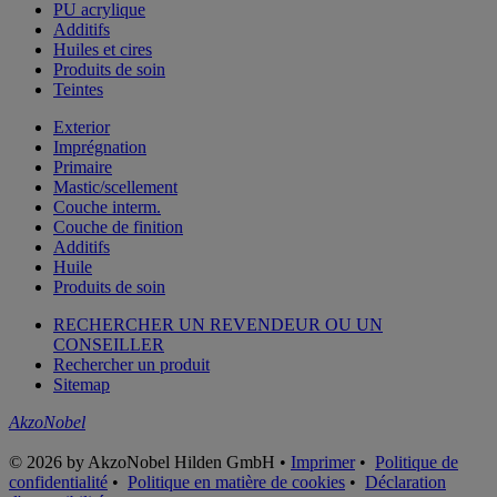
PU acrylique
Additifs
Huiles et cires
Produits de soin
Teintes
Exterior
Imprégnation
Primaire
Mastic/scellement
Couche interm.
Couche de finition
Additifs
Huile
Produits de soin
RECHERCHER UN REVENDEUR OU UN
CONSEILLER
Rechercher un produit
Sitemap
AkzoNobel
© 2026 by AkzoNobel Hilden GmbH •
Imprimer
•
Politique de
confidentialité
•
Politique en matière de cookies
•
Déclaration