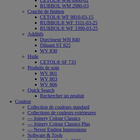
CETOL® WM 6900-02
RUBBOL WM 2980-03
Couche de finition
CETOL® WF 9810-03-15
RUBBOL® WF 3311-03-25
RUBBOL® WF 3390-03-25
Additifs
Durcisseur WH 840
Diluant ST 825
WV 830
Huile
CETOL® SF 733
Produits de soin
WV 801
WV 803
WV 806
Quick Search
Rechercher un produit
Couleur
Collection de couleurs standard
Collections de couleurs extérieures
— Joinery Colour Classics
— Joinery Colour Classics Plus
— Never Ending Impressions
Software & Tools