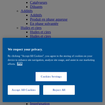
Catalyseurs
Diluants
Additifs
Additifs
Produit en phase aqueuse
En phase solvantée
Huiles et cires
Huiles et cires
Huiles et cires
Produits de soin
Produits de soin
Produit en phase aqueuse
We respect your privacy.
En phase solvantée
By clicking “Accept All Cookies”, you agree to the storing of cookies on your
Huiles et cires
device to enhance site navigation, analyze site usage, and assist in our marketing
Teintes
efforts.
Info
Teintes
Produit en phase aqueuse
En phase solvantée
Cookies Settings
Quick Search
Quick Search
Rechercher un produit
Accept All Cookies
Reject All
Exterior
Exterior
Imprégnation
Imprégnation