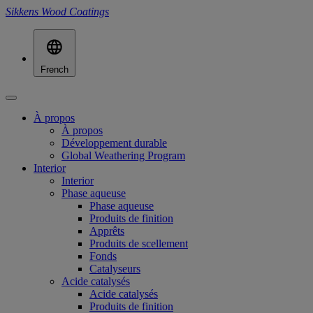
Sikkens Wood Coatings
French
À propos
À propos
Développement durable
Global Weathering Program
Interior
Interior
Phase aqueuse
Phase aqueuse
Produits de finition
Apprêts
Produits de scellement
Fonds
Catalyseurs
Acide catalysés
Acide catalysés
Produits de finition