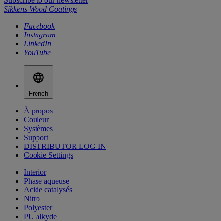
Subscribe to our newsletter
Sikkens Wood Coatings
Facebook
Instagram
LinkedIn
YouTube
French
À propos
Couleur
Systèmes
Support
DISTRIBUTOR LOG IN
Cookie Settings
Interior
Phase aqueuse
Acide catalysés
Nitro
Polyester
PU alkyde