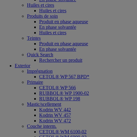
Huiles et cires
Huiles et cires
Produits de soin
Produit en phase aqueuse
En phase solvantée
Huiles et cires
Teintes
Produit en phase aqueuse
En phase solvantée
Quick Search
Rechercher un produit
Exterior
Imprégnation
CETOL® WP 567 BPD*
Primaire
CETOL® WP 566
RUBBOL® WP 1900-02
RUBBOL® WP 198
Mastic/scellement
Kodrin WV 442
Kodrin WV 457
Kodrin WV 472
Couche interm.
CETOL® WM 6100-02