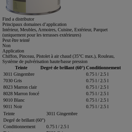
Find a distributor
Principaux domaines d’application
Intérieur, Meubles, Armoires, Cuisine, Extérieur, Parquet
(uniquement pour les terrasses extérieures)
Peut être teinté
Non
Application
Chiffon, Pinceau, Pistolet à air chaud (35°C max.), Rouleau,
Système de pulvérisation haute/basse pression
Teinte
Degré de brillant (60°)
Conditionnement
3011 Gingembre
0.75 l / 2.5 l
7030 Gris
0.75 l / 2.5 l
8023 Marron clair
0.75 l / 2.5 l
8028 Marron foncé
0.75 l / 2.5 l
9010 Blanc
0.75 l / 2.5 l
9011 Noir
0.75 l / 2.5 l
Teinte
3011 Gingembre
Degré de brillant (60°)
Conditionnement
0.75 l / 2.5 l