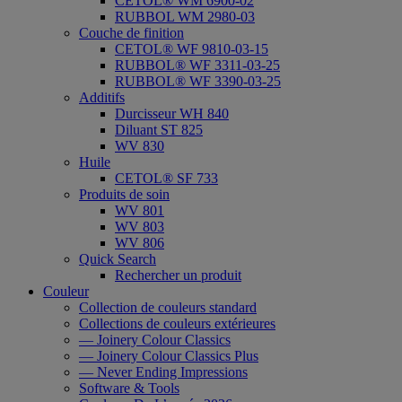
CETOL® WM 6900-02
RUBBOL WM 2980-03
Couche de finition
CETOL® WF 9810-03-15
RUBBOL® WF 3311-03-25
RUBBOL® WF 3390-03-25
Additifs
Durcisseur WH 840
Diluant ST 825
WV 830
Huile
CETOL® SF 733
Produits de soin
WV 801
WV 803
WV 806
Quick Search
Rechercher un produit
Couleur
Collection de couleurs standard
Collections de couleurs extérieures
— Joinery Colour Classics
— Joinery Colour Classics Plus
— Never Ending Impressions
Software & Tools