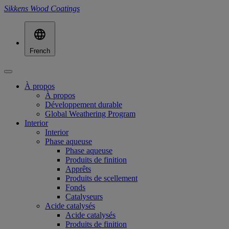
Sikkens Wood Coatings
French
À propos
À propos
Développement durable
Global Weathering Program
Interior
Interior
Phase aqueuse
Phase aqueuse
Produits de finition
Apprêts
Produits de scellement
Fonds
Catalyseurs
Acide catalysés
Acide catalysés
Produits de finition