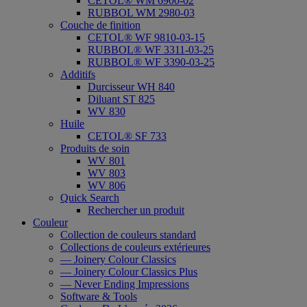
CETOL® WM 6900-02
RUBBOL WM 2980-03
Couche de finition
CETOL® WF 9810-03-15
RUBBOL® WF 3311-03-25
RUBBOL® WF 3390-03-25
Additifs
Durcisseur WH 840
Diluant ST 825
WV 830
Huile
CETOL® SF 733
Produits de soin
WV 801
WV 803
WV 806
Quick Search
Rechercher un produit
Couleur
Collection de couleurs standard
Collections de couleurs extérieures
— Joinery Colour Classics
— Joinery Colour Classics Plus
— Never Ending Impressions
Software & Tools