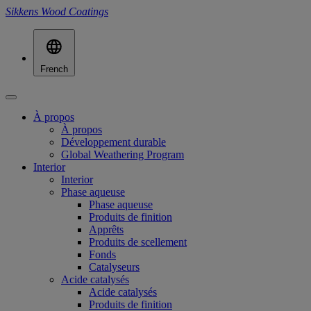
Sikkens Wood Coatings
French
À propos
À propos
Développement durable
Global Weathering Program
Interior
Interior
Phase aqueuse
Phase aqueuse
Produits de finition
Apprêts
Produits de scellement
Fonds
Catalyseurs
Acide catalysés
Acide catalysés
Produits de finition