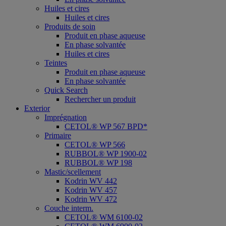
Huiles et cires
Huiles et cires
Produits de soin
Produit en phase aqueuse
En phase solvantée
Huiles et cires
Teintes
Produit en phase aqueuse
En phase solvantée
Quick Search
Rechercher un produit
Exterior
Imprégnation
CETOL® WP 567 BPD*
Primaire
CETOL® WP 566
RUBBOL® WP 1900-02
RUBBOL® WP 198
Mastic/scellement
Kodrin WV 442
Kodrin WV 457
Kodrin WV 472
Couche interm.
CETOL® WM 6100-02