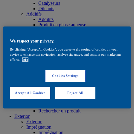
Catalyseurs
Diluants
Additifs
Additifs
Produit en phase aqueuse
En phase solvantée
Huiles et cires
Huiles et cires
We respect your privacy.
Huiles et cires
By clicking “Accept All Cookies”, you agree to the storing of cookies on your
Produits de soin
device to enhance site navigation, analyze site usage, and assist in our marketing
Produits de soin
efforts.
Info
Produit en phase aqueuse
En phase solvantée
Huiles et cires
Cookies Settings
Teintes
Teintes
Produit en phase aqueuse
Accept All Cookies
Reject All
En phase solvantée
Quick Search
Quick Search
Rechercher un produit
Exterior
Exterior
Imprégnation
Imprégnation