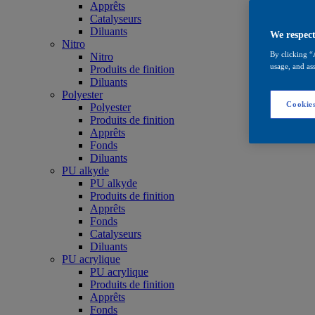
Apprêts
Catalyseurs
Diluants
We respect
Nitro
By clicking “
Nitro
usage, and ass
Produits de finition
Diluants
Polyester
Cookies
Polyester
Produits de finition
Apprêts
Fonds
Diluants
PU alkyde
PU alkyde
Produits de finition
Apprêts
Fonds
Catalyseurs
Diluants
PU acrylique
PU acrylique
Produits de finition
Apprêts
Fonds