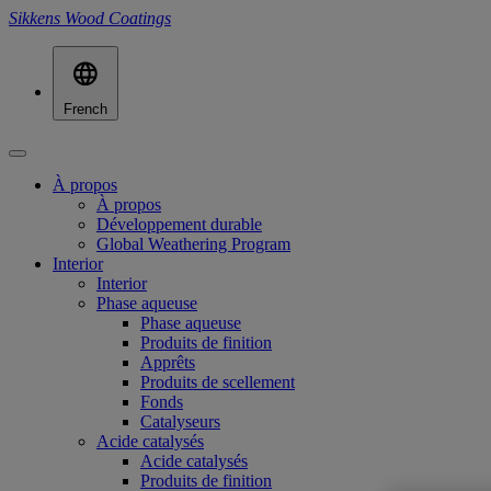
Sikkens Wood Coatings
French
À propos
À propos
Développement durable
Global Weathering Program
Interior
Interior
Phase aqueuse
Phase aqueuse
Produits de finition
Apprêts
Produits de scellement
Fonds
Catalyseurs
Acide catalysés
Acide catalysés
Produits de finition