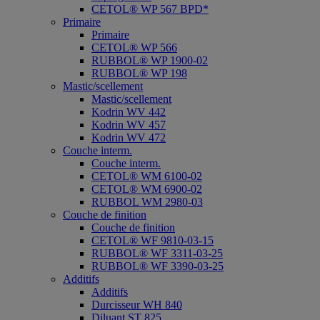
CETOL® WP 567 BPD*
Primaire
Primaire
CETOL® WP 566
RUBBOL® WP 1900-02
RUBBOL® WP 198
Mastic/scellement
Mastic/scellement
Kodrin WV 442
Kodrin WV 457
Kodrin WV 472
Couche interm.
Couche interm.
CETOL® WM 6100-02
CETOL® WM 6900-02
RUBBOL WM 2980-03
Couche de finition
Couche de finition
CETOL® WF 9810-03-15
RUBBOL® WF 3311-03-25
RUBBOL® WF 3390-03-25
Additifs
Additifs
Durcisseur WH 840
Diluant ST 825