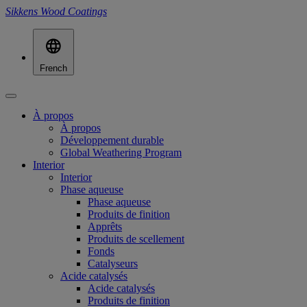
Sikkens Wood Coatings
French
À propos
À propos
Développement durable
Global Weathering Program
Interior
Interior
Phase aqueuse
Phase aqueuse
Produits de finition
Apprêts
Produits de scellement
Fonds
Catalyseurs
Acide catalysés
Acide catalysés
Produits de finition