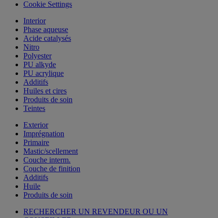
Cookie Settings
Interior
Phase aqueuse
Acide catalysés
Nitro
Polyester
PU alkyde
PU acrylique
Additifs
Huiles et cires
Produits de soin
Teintes
Exterior
Imprégnation
Primaire
Mastic/scellement
Couche interm.
Couche de finition
Additifs
Huile
Produits de soin
RECHERCHER UN REVENDEUR OU UN