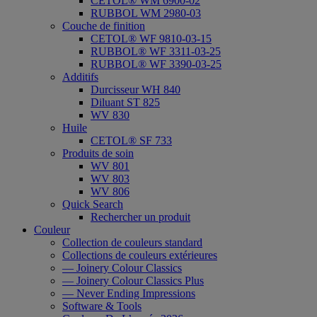
CETOL® WM 6900-02
RUBBOL WM 2980-03
Couche de finition
CETOL® WF 9810-03-15
RUBBOL® WF 3311-03-25
RUBBOL® WF 3390-03-25
Additifs
Durcisseur WH 840
Diluant ST 825
WV 830
Huile
CETOL® SF 733
Produits de soin
WV 801
WV 803
WV 806
Quick Search
Rechercher un produit
Couleur
Collection de couleurs standard
Collections de couleurs extérieures
— Joinery Colour Classics
— Joinery Colour Classics Plus
— Never Ending Impressions
Software & Tools