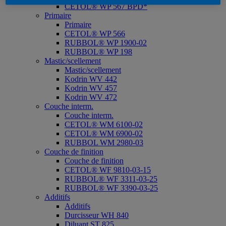
CETOL® WP 567 BPD*
Primaire
Primaire
CETOL® WP 566
RUBBOL® WP 1900-02
RUBBOL® WP 198
Mastic/scellement
Mastic/scellement
Kodrin WV 442
Kodrin WV 457
Kodrin WV 472
Couche interm.
Couche interm.
CETOL® WM 6100-02
CETOL® WM 6900-02
RUBBOL WM 2980-03
Couche de finition
Couche de finition
CETOL® WF 9810-03-15
RUBBOL® WF 3311-03-25
RUBBOL® WF 3390-03-25
Additifs
Additifs
Durcisseur WH 840
Diluant ST 825