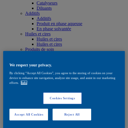
Catalyseurs
Diluants
Additifs
Additifs
Produit en phase aqueuse
En phase solvantée
Huiles et cires
Huiles et cires
Huiles et cires
Produits de soin
Produits de soin
Produit en phase aqueuse
En phase solvantée
We respect your privacy.
Huiles et cires
By clicking “Accept All Cookies”, you agree to the storing of cookies on your
Teintes
device to enhance site navigation, analyze site usage, and assist in our marketing
Teintes
efforts.
Info
Produit en phase aqueuse
En phase solvantée
Quick Search
Cookies Settings
Quick Search
Rechercher un produit
Exterior
Accept All Cookies
Reject All
Exterior
Imprégnation
Imprégnation