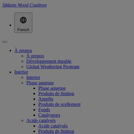
Sikkens Wood Coatings
French
À propos
À propos
Développement durable
Global Weathering Program
Interior
Interior
Phase aqueuse
Phase aqueuse
Produits de finition
Apprêts
Produits de scellement
Fonds
Catalyseurs
Acide catalysés
Acide catalysés
Produits de finition