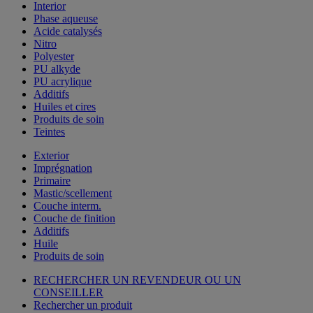
Interior
Phase aqueuse
Acide catalysés
Nitro
Polyester
PU alkyde
PU acrylique
Additifs
Huiles et cires
Produits de soin
Teintes
Exterior
Imprégnation
Primaire
Mastic/scellement
Couche interm.
Couche de finition
Additifs
Huile
Produits de soin
RECHERCHER UN REVENDEUR OU UN
CONSEILLER
Rechercher un produit