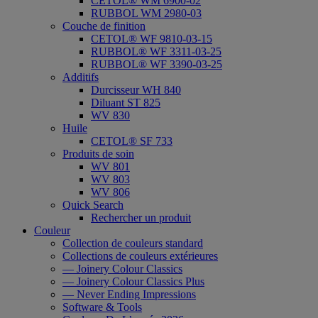
CETOL® WM 6900-02
RUBBOL WM 2980-03
Couche de finition
CETOL® WF 9810-03-15
RUBBOL® WF 3311-03-25
RUBBOL® WF 3390-03-25
Additifs
Durcisseur WH 840
Diluant ST 825
WV 830
Huile
CETOL® SF 733
Produits de soin
WV 801
WV 803
WV 806
Quick Search
Rechercher un produit
Couleur
Collection de couleurs standard
Collections de couleurs extérieures
— Joinery Colour Classics
— Joinery Colour Classics Plus
— Never Ending Impressions
Software & Tools