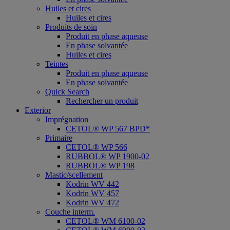
Huiles et cires
Huiles et cires
Produits de soin
Produit en phase aqueuse
En phase solvantée
Huiles et cires
Teintes
Produit en phase aqueuse
En phase solvantée
Quick Search
Rechercher un produit
Exterior
Imprégnation
CETOL® WP 567 BPD*
Primaire
CETOL® WP 566
RUBBOL® WP 1900-02
RUBBOL® WP 198
Mastic/scellement
Kodrin WV 442
Kodrin WV 457
Kodrin WV 472
Couche interm.
CETOL® WM 6100-02