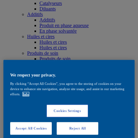
Catalyseurs
Diluants
Additifs
Additifs
Produit en phase aqueuse
En phase solvantée
Huiles et cires
Huiles et cires
Huiles et cires
Produits de soin
Produits de soin
Produit en phase aqueuse
En phase solvantée
Huiles et cires
We respect your privacy.
Teintes
By clicking “Accept All Cookies”, you agree to the storing of cookies on your
Teintes
device to enhance site navigation, analyze site usage, and assist in our marketing
Produit en phase aqueuse
efforts.
Info
En phase solvantée
Quick Search
Quick Search
Cookies Settings
Rechercher un produit
Exterior
Exterior
Accept All Cookies
Reject All
Imprégnation
Imprégnation