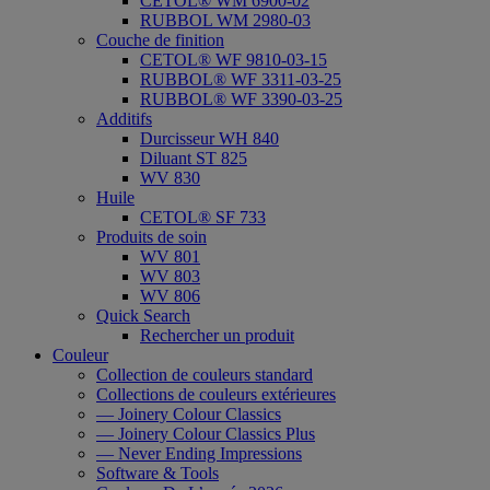
CETOL® WM 6900-02
RUBBOL WM 2980-03
Couche de finition
CETOL® WF 9810-03-15
RUBBOL® WF 3311-03-25
RUBBOL® WF 3390-03-25
Additifs
Durcisseur WH 840
Diluant ST 825
WV 830
Huile
CETOL® SF 733
Produits de soin
WV 801
WV 803
WV 806
Quick Search
Rechercher un produit
Couleur
Collection de couleurs standard
Collections de couleurs extérieures
— Joinery Colour Classics
— Joinery Colour Classics Plus
— Never Ending Impressions
Software & Tools