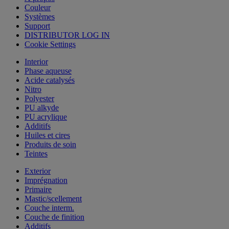
Couleur
Systèmes
Support
DISTRIBUTOR LOG IN
Cookie Settings
Interior
Phase aqueuse
Acide catalysés
Nitro
Polyester
PU alkyde
PU acrylique
Additifs
Huiles et cires
Produits de soin
Teintes
Exterior
Imprégnation
Primaire
Mastic/scellement
Couche interm.
Couche de finition
Additifs