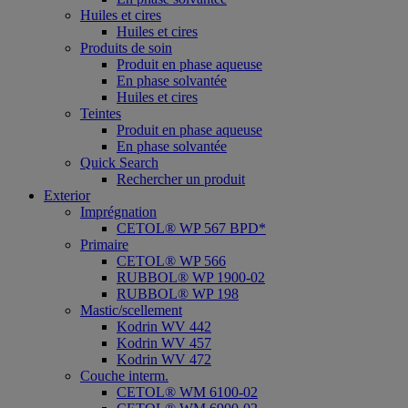
Huiles et cires
Huiles et cires
Produits de soin
Produit en phase aqueuse
En phase solvantée
Huiles et cires
Teintes
Produit en phase aqueuse
En phase solvantée
Quick Search
Rechercher un produit
Exterior
Imprégnation
CETOL® WP 567 BPD*
Primaire
CETOL® WP 566
RUBBOL® WP 1900-02
RUBBOL® WP 198
Mastic/scellement
Kodrin WV 442
Kodrin WV 457
Kodrin WV 472
Couche interm.
CETOL® WM 6100-02