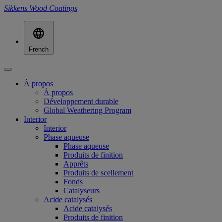
Sikkens Wood Coatings
French
À propos
À propos
Développement durable
Global Weathering Program
Interior
Interior
Phase aqueuse
Phase aqueuse
Produits de finition
Apprêts
Produits de scellement
Fonds
Catalyseurs
Acide catalysés
Acide catalysés
Produits de finition