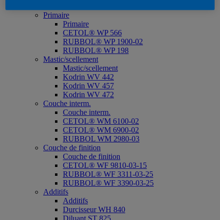
CETOL® WP 567 BPD*
Primaire
Primaire
CETOL® WP 566
RUBBOL® WP 1900-02
RUBBOL® WP 198
Mastic/scellement
Mastic/scellement
Kodrin WV 442
Kodrin WV 457
Kodrin WV 472
Couche interm.
Couche interm.
CETOL® WM 6100-02
CETOL® WM 6900-02
RUBBOL WM 2980-03
Couche de finition
Couche de finition
CETOL® WF 9810-03-15
RUBBOL® WF 3311-03-25
RUBBOL® WF 3390-03-25
Additifs
Additifs
Durcisseur WH 840
Diluant ST 825