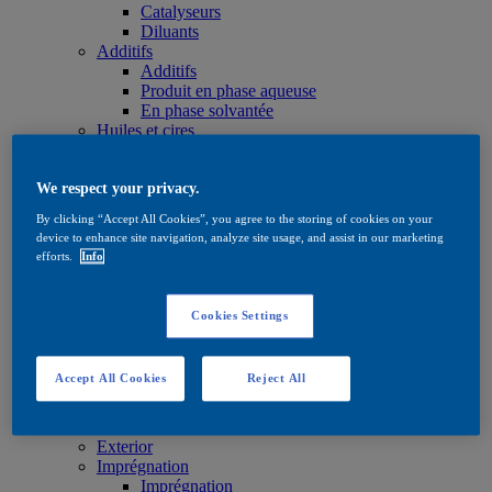
Catalyseurs
Diluants
Additifs
Additifs
Produit en phase aqueuse
En phase solvantée
Huiles et cires
Huiles et cires
Huiles et cires
Produits de soin
We respect your privacy.
Produits de soin
By clicking “Accept All Cookies”, you agree to the storing of cookies on your
Produit en phase aqueuse
device to enhance site navigation, analyze site usage, and assist in our marketing
En phase solvantée
efforts.
Info
Huiles et cires
Teintes
Teintes
Cookies Settings
Produit en phase aqueuse
En phase solvantée
Quick Search
Accept All Cookies
Reject All
Quick Search
Rechercher un produit
Exterior
Exterior
Imprégnation
Imprégnation