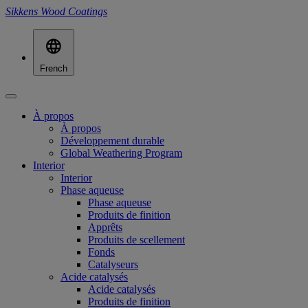
Sikkens Wood Coatings
French
À propos
À propos
Développement durable
Global Weathering Program
Interior
Interior
Phase aqueuse
Phase aqueuse
Produits de finition
Apprêts
Produits de scellement
Fonds
Catalyseurs
Acide catalysés
Acide catalysés
Produits de finition