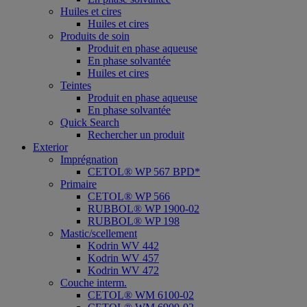
Huiles et cires
Huiles et cires
Produits de soin
Produit en phase aqueuse
En phase solvantée
Huiles et cires
Teintes
Produit en phase aqueuse
En phase solvantée
Quick Search
Rechercher un produit
Exterior
Imprégnation
CETOL® WP 567 BPD*
Primaire
CETOL® WP 566
RUBBOL® WP 1900-02
RUBBOL® WP 198
Mastic/scellement
Kodrin WV 442
Kodrin WV 457
Kodrin WV 472
Couche interm.
CETOL® WM 6100-02