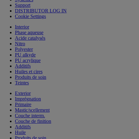
Support
DISTRIBUTOR LOG IN
Cookie Settings
Interior
Phase aqueuse
Acide catalysés
Nitro
Polyester
PU alkyde
PU acrylique
Additifs
Huiles et cires
Produits de soin
Teintes
Exterior
Imprégnation
Primaire
Mastic/scellement
Couche interm.
Couche de finition
Additifs
Huile
Produits de soin