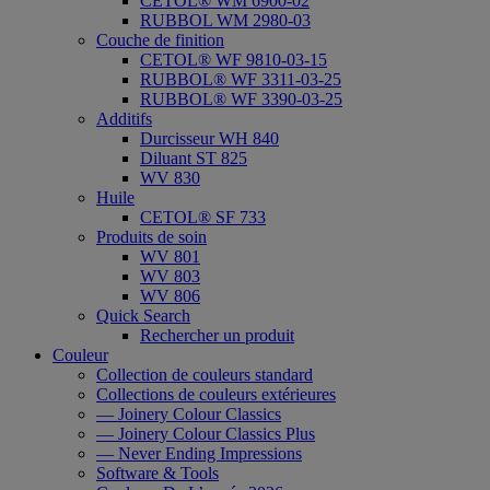
CETOL® WM 6900-02
RUBBOL WM 2980-03
Couche de finition
CETOL® WF 9810-03-15
RUBBOL® WF 3311-03-25
RUBBOL® WF 3390-03-25
Additifs
Durcisseur WH 840
Diluant ST 825
WV 830
Huile
CETOL® SF 733
Produits de soin
WV 801
WV 803
WV 806
Quick Search
Rechercher un produit
Couleur
Collection de couleurs standard
Collections de couleurs extérieures
— Joinery Colour Classics
— Joinery Colour Classics Plus
— Never Ending Impressions
Software & Tools