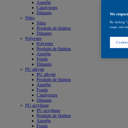
Apprêts
Catalyseurs
Diluants
We respect
Nitro
By clicking “
Nitro
usage, and ass
Produits de finition
Diluants
Polyester
Cookies
Polyester
Produits de finition
Apprêts
Fonds
Diluants
PU alkyde
PU alkyde
Produits de finition
Apprêts
Fonds
Catalyseurs
Diluants
PU acrylique
PU acrylique
Produits de finition
Apprêts
Fonds