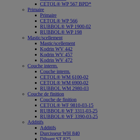
CETOL® WP 567 BPD*
Primaire
Primaire
CETOL® WP 566
RUBBOL® WP 1900-02
RUBBOL® WP 198
Mastic/scellement
Mastic/scellement
Kodrin WV 442
Kodrin WV 457
Kodrin WV 472
Couche interm.
Couche interm.
CETOL® WM 6100-02
CETOL® WM 6900-02
RUBBOL WM 2980-03
Couche de finition
Couche de finition
CETOL® WF 9810-03-15
RUBBOL® WF 3311-03-25
RUBBOL® WF 3390-03-25
Additifs
Additifs
Durcisseur WH 840
Diluant ST 825