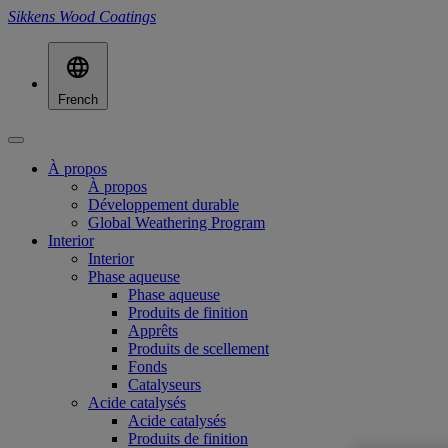
Sikkens Wood Coatings
French
À propos
À propos
Développement durable
Global Weathering Program
Interior
Interior
Phase aqueuse
Phase aqueuse
Produits de finition
Apprêts
Produits de scellement
Fonds
Catalyseurs
Acide catalysés
Acide catalysés
Produits de finition