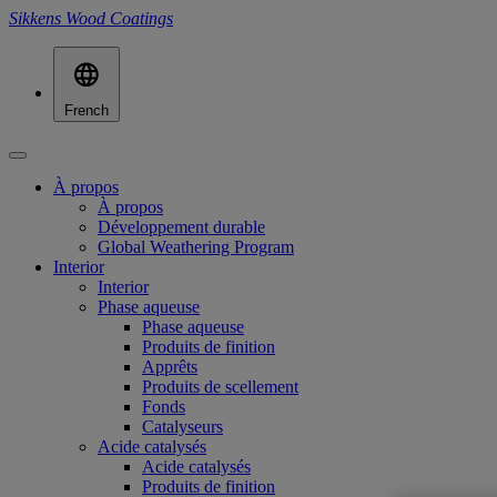
Sikkens Wood Coatings
French
À propos
À propos
Développement durable
Global Weathering Program
Interior
Interior
Phase aqueuse
Phase aqueuse
Produits de finition
Apprêts
Produits de scellement
Fonds
Catalyseurs
Acide catalysés
Acide catalysés
Produits de finition