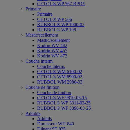
CETOL® WP 567 BPD*
Primaire
Primaire
CETOL® WP 566
RUBBOL® WP 1900-02
RUBBOL® WP 198
Mastic/scellement
Mastic/scellement
Kodrin WV 442
Kodrin WV 457
Kodrin WV 472
Couche interm.
Couche interm.
CETOL® WM 6100-02
CETOL® WM 6900-02
RUBBOL WM 2980-03
Couche de finition
Couche de finition
CETOL® WF 9810-03-15
RUBBOL® WF 3311-03-25
RUBBOL® WF 3390-03-25
Additifs
Additifs
Durcisseur WH 840
Diluant ST 825