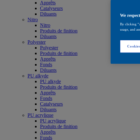
Apprêts
Catalyseurs
Diluants
We respect
Nitro
By clicking “
Nitro
usage, and ass
Produits de finition
Diluants
Polyester
Cookies
Polyester
Produits de finition
Apprêts
Fonds
Diluants
PU alkyde
PU alkyde
Produits de finition
Apprêts
Fonds
Catalyseurs
Diluants
PU acrylique
PU acrylique
Produits de finition
Apprêts
Fonds