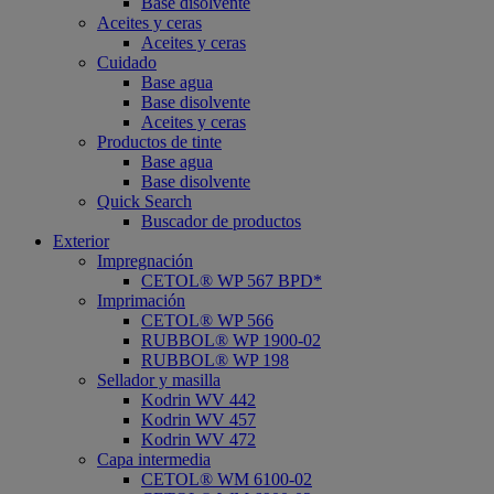
Base disolvente
Aceites y ceras
Aceites y ceras
Cuidado
Base agua
Base disolvente
Aceites y ceras
Productos de tinte
Base agua
Base disolvente
Quick Search
Buscador de productos
Exterior
Impregnación
CETOL® WP 567 BPD*
Imprimación
CETOL® WP 566
RUBBOL® WP 1900-02
RUBBOL® WP 198
Sellador y masilla
Kodrin WV 442
Kodrin WV 457
Kodrin WV 472
Capa intermedia
CETOL® WM 6100-02