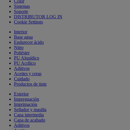
Color
Sistemas
Soporte
DISTRIBUTOR LOG IN
Cookie Settings
Interior
Base agua
Endurecer ácido
Nitro
Poliéster
PU Alquídico
PU Acrílico
Aditivos
Aceites y ceras
Cuidado
Productos de tinte
Exterior
Impregnación
Imprimación
Sellador y masilla
Capa intermedia
Capa de acabado
Aditivos