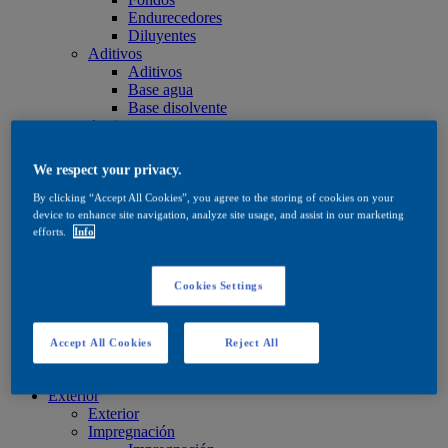
Endurecedores
Diluyentes
Aditivos
Aditivos
Base agua
Base disolvente
Aceites y ceras
Aceites y ceras
Aceites y ceras
We respect your privacy.
Cuidado
Cuidado
By clicking “Accept All Cookies”, you agree to the storing of cookies on your
Base agua
device to enhance site navigation, analyze site usage, and assist in our marketing
Base disolvente
efforts.
Info
Aceites y ceras
Productos de tinte
Productos de tinte
Cookies Settings
Base agua
Base disolvente
Quick Search
Accept All Cookies
Reject All
Quick Search
Buscador de productos
Exterior
Exterior
Impregnación