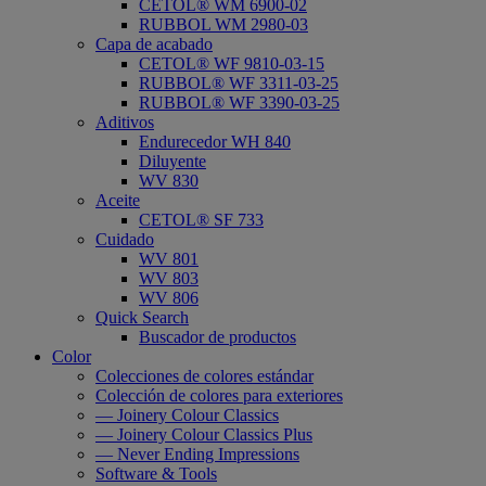
CETOL® WM 6900-02
RUBBOL WM 2980-03
Capa de acabado
CETOL® WF 9810-03-15
RUBBOL® WF 3311-03-25
RUBBOL® WF 3390-03-25
Aditivos
Endurecedor WH 840
Diluyente
WV 830
Aceite
CETOL® SF 733
Cuidado
WV 801
WV 803
WV 806
Quick Search
Buscador de productos
Color
Colecciones de colores estándar
Colección de colores para exteriores
— Joinery Colour Classics
— Joinery Colour Classics Plus
— Never Ending Impressions
Software & Tools