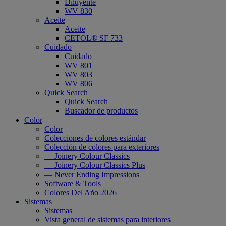
Diluyente
WV 830
Aceite
Aceite
CETOL® SF 733
Cuidado
Cuidado
WV 801
WV 803
WV 806
Quick Search
Quick Search
Buscador de productos
Color
Color
Colecciones de colores estándar
Colección de colores para exteriores
— Joinery Colour Classics
— Joinery Colour Classics Plus
— Never Ending Impressions
Software & Tools
Colores Del Año 2026
Sistemas
Sistemas
Vista general de sistemas para interiores