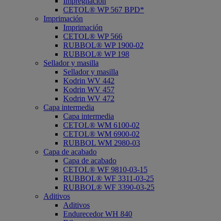
Impregnación
CETOL® WP 567 BPD*
Imprimación
Imprimación
CETOL® WP 566
RUBBOL® WP 1900-02
RUBBOL® WP 198
Sellador y masilla
Sellador y masilla
Kodrin WV 442
Kodrin WV 457
Kodrin WV 472
Capa intermedia
Capa intermedia
CETOL® WM 6100-02
CETOL® WM 6900-02
RUBBOL WM 2980-03
Capa de acabado
Capa de acabado
CETOL® WF 9810-03-15
RUBBOL® WF 3311-03-25
RUBBOL® WF 3390-03-25
Aditivos
Aditivos
Endurecedor WH 840