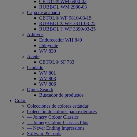
CETOL® WM 6900-02
RUBBOL WM 2980-03
Capa de acabado
CETOL® WF 9810-03-15
RUBBOL® WF 3311-03-25
RUBBOL® WF 3390-03-25
Aditivos
Endurecedor WH 840
Diluyente
WV 830
Aceite
CETOL® SF 733
Cuidado
WV 801
WV 803
WV 806
Quick Search
Buscador de productos
Color
Colecciones de colores estándar
Colección de colores para exteriores
— Joinery Colour Classics
— Joinery Colour Classics Plus
— Never Ending Impressions
Software & Tools