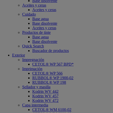
Base disolvente
Aceites y ceras
Aceites y ceras
Cuidado
Base agua
Base disolvente
Aceites y ceras
Productos de tinte
Base agua
Base disolvente
Quick Search
Buscador de productos
Exterior
Impregnación
CETOL® WP 567 BPD*
Imprimación
CETOL® WP 566
RUBBOL® WP 1900-02
RUBBOL® WP 198
Sellador y masilla
Kodrin WV 442
Kodrin WV 457
Kodrin WV 472
Capa intermedia
CETOL® WM 6100-02