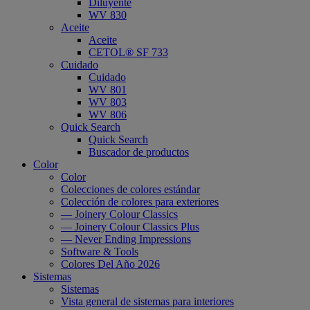
Diluyente
WV 830
Aceite
Aceite
CETOL® SF 733
Cuidado
Cuidado
WV 801
WV 803
WV 806
Quick Search
Quick Search
Buscador de productos
Color
Color
Colecciones de colores estándar
Colección de colores para exteriores
— Joinery Colour Classics
— Joinery Colour Classics Plus
— Never Ending Impressions
Software & Tools
Colores Del Año 2026
Sistemas
Sistemas
Vista general de sistemas para interiores