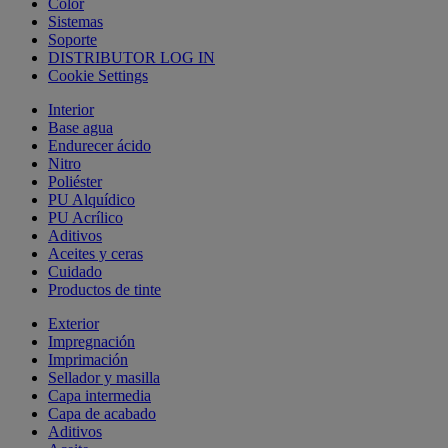
Color
Sistemas
Soporte
DISTRIBUTOR LOG IN
Cookie Settings
Interior
Base agua
Endurecer ácido
Nitro
Poliéster
PU Alquídico
PU Acrílico
Aditivos
Aceites y ceras
Cuidado
Productos de tinte
Exterior
Impregnación
Imprimación
Sellador y masilla
Capa intermedia
Capa de acabado
Aditivos