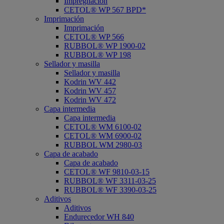
Impregnación
CETOL® WP 567 BPD*
Imprimación
Imprimación
CETOL® WP 566
RUBBOL® WP 1900-02
RUBBOL® WP 198
Sellador y masilla
Sellador y masilla
Kodrin WV 442
Kodrin WV 457
Kodrin WV 472
Capa intermedia
Capa intermedia
CETOL® WM 6100-02
CETOL® WM 6900-02
RUBBOL WM 2980-03
Capa de acabado
Capa de acabado
CETOL® WF 9810-03-15
RUBBOL® WF 3311-03-25
RUBBOL® WF 3390-03-25
Aditivos
Aditivos
Endurecedor WH 840