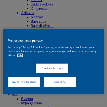
Endurecedores
Diluyentes
Aditivos
Aditivos
Base agua
Base disolvente
Aceites y ceras
Aceites y ceras
Aceites y ceras
We respect your privacy.
Cuidado
Cuidado
By clicking “Accept All Cookies”, you agree to the storing of cookies on your
Base agua
device to enhance site navigation, analyze site usage, and assist in our marketing
Base disolvente
efforts.
Info
Aceites y ceras
Productos de tinte
Productos de tinte
Cookies Settings
Base agua
Base disolvente
Quick Search
Accept All Cookies
Reject All
Quick Search
Buscador de productos
Exterior
Exterior
Impregnación